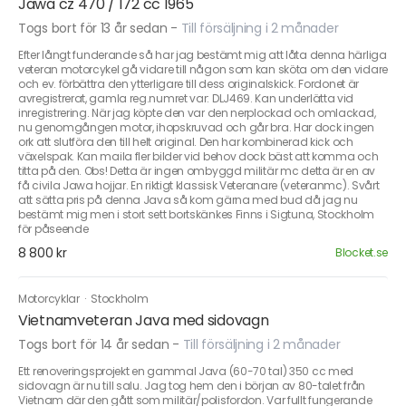
Jawa cz 470 / 172 cc 1965
Togs bort för 13 år sedan
-
Till försäljning i 2 månader
Efter långt funderande så har jag bestämt mig att låta denna härliga
veteran motorcykel gå vidare till någon som kan sköta om den vidare
och ev. förbättra den ytterligare till dess originalskick. Fordonet är
avregistrerat, gamla reg.numret var: DLJ469. Kan underlätta vid
inregistrering. När jag köpte den var den nerplockad och omlackad,
nu genomgången motor, ihopskruvad och går bra. Har dock ingen
ork att slutföra den till helt original. Den har kombinerad kick och
växelspak. Kan maila fler bilder vid behov dock bäst att komma och
titta på den. Obs! Detta är ingen ombyggd militär mc detta är en av
få civila Jawa hojjar. En riktigt klassisk Veteranare (veteranmc). Svårt
att sätta pris på denna Java så kom gärna med bud då jag nu
bestämt mig men i stort sett bortskänkes Finns i Sigtuna, Stockholm
för påseende
8 800 kr
Blocket.se
Motorcyklar
·
Stockholm
Vietnamveteran Java med sidovagn
Togs bort för 14 år sedan
-
Till försäljning i 2 månader
Ett renoveringsprojekt en gammal Java (60-70 tal) 350 cc med
sidovagn är nu till salu. Jag tog hem den i början av 80-talet från
Vietnam där den gått som militär/polisfordon. Var fullt fungerande