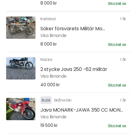
8 000 kr
Blocket.se
Karlstad
1 år
Söker försvarets Militär Mo...
Visa liknande
8 000 kr
Blocket.se
Nacka
1 år
2 stycke Java 250 -62 militär
Visa liknande
40 000 kr
Blocket.se
Butik
Skåne län
1 år
Java MONARK-JAWA 350 CC MON...
Visa liknande
19 500 kr
Blocket.se