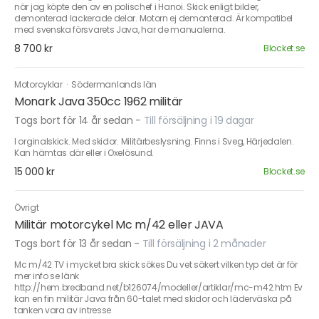
när jag köpte den av en polischef i Hanoi. Skick enligt bilder,
demonterad lackerade delar. Motorn ej demonterad. Är kompatibel
med svenska försvarets Java, har de manualerna.
8 700 kr
Blocket.se
Motorcyklar
·
Södermanlands län
Monark Java 350cc 1962 militär
Togs bort för 14 år sedan
-
Till försäljning i 19 dagar
I orginalskick. Med skidor. Militärbeslysning. Finns i Sveg, Härjedalen.
Kan hämtas där eller i Oxelösund.
15 000 kr
Blocket.se
Övrigt
Militär motorcykel Mc m/42 eller JAVA
Togs bort för 13 år sedan
-
Till försäljning i 2 månader
Mc m/42 TV i mycket bra skick sökes Du vet säkert vilken typ det är för
mer info se länk
http://hem.bredband.net/b126074/modeller/artiklar/mc-m42.htm Ev
kan en fin militär Java från 60-talet med skidor och läderväska på
tanken vara av intresse