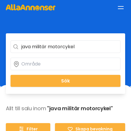
Sök
Allt till salu inom
"java militär motorcykel"
Filter
Skapa bevakning