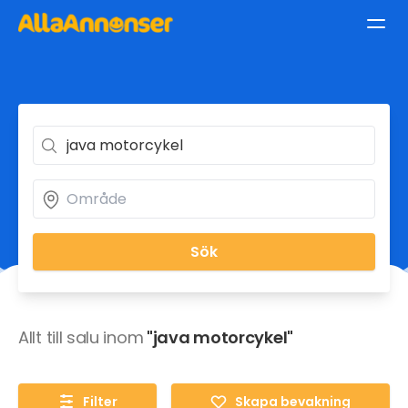
Sök
Allt till salu inom
"java motorcykel"
Filter
Skapa bevakning