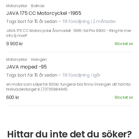
Motorcyklar
·
Bollnäs
JAVA 175 CC Motorcyckel -1965
Togs bort för 15 år sedan
-
Till försäljning i 2 månader
JAVA 175 CC Motorcyckel Årsmodell : 1965-tal Pris 9900:- Ring för mer
info Ej mail!!
9 900 kr
Blocket.se
Motorcyklar
·
Hisingen
JAVA moped -95
Togs bort för 15 år sedan
-
Till försäljning i Igår
en motor som säljer för 600kr. fungerar bra finns i hisingen att hämta.
friskväderstorget lii //0735684645
600 kr
Blocket.se
Hittar du inte det du söker?