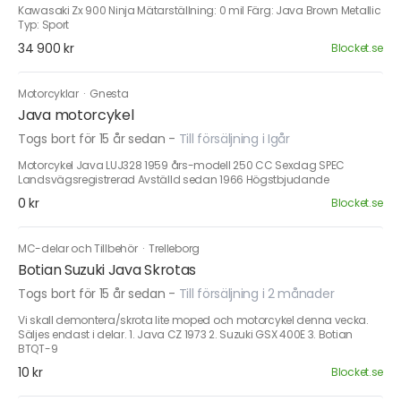
Kawasaki Zx 900 Ninja Mätarställning: 0 mil Färg: Java Brown Metallic
Typ: Sport
34 900 kr
Blocket.se
Motorcyklar
·
Gnesta
Java motorcykel
Togs bort för 15 år sedan
-
Till försäljning i Igår
Motorcykel Java LUJ328 1959 års-modell 250 CC Sexdag SPEC
Landsvägsregistrerad Avställd sedan 1966 Högstbjudande
0 kr
Blocket.se
MC-delar och Tillbehör
·
Trelleborg
Botian Suzuki Java Skrotas
Togs bort för 15 år sedan
-
Till försäljning i 2 månader
Vi skall demontera/skrota lite moped och motorcykel denna vecka.
Säljes endast i delar. 1. Java CZ 1973 2. Suzuki GSX 400E 3. Botian
BTQT-9
10 kr
Blocket.se