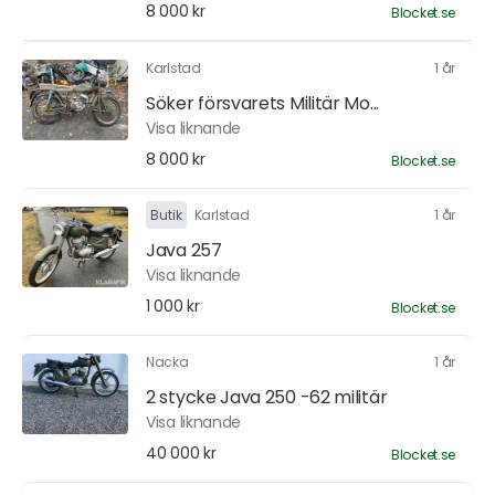
8 000 kr
Blocket.se
Karlstad
1 år
Söker försvarets Militär Mo...
Visa liknande
8 000 kr
Blocket.se
Butik
Karlstad
1 år
Java 257
Visa liknande
1 000 kr
Blocket.se
Nacka
1 år
2 stycke Java 250 -62 militär
Visa liknande
40 000 kr
Blocket.se