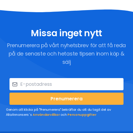
Missa inget nytt
Prenumerera på vårt nyhetsbrev för att få reda
på de senaste och hetaste tipsen inom köp &
sälj
Prenumerera
Genom att klicka på "Prenumerera" bekräftar du att du tagit del av
AllaAnnonsers´s
Användarvillkor
och
Personuppgifter