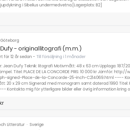
jupdykning i Sibelius undermedvetna.[Lagerplats: B2]
·
Göteborg
Dufy - originallitografi (m.m.)
t för 12 år sedan
-
Till försäljning i 1 månader
: Jean Dufy Teknik: litografi Motivmått: 48 x 63 cm Upplaga: 187/2
stämpel. Titel: PLACE DE LA CONCORDE PRIS: 10 000 kr Jämför: http
aph-signed-Place-de-la-Concorde-25-inch-C214069.html ---- Konstn
tt: 20 x 29 cm Signerad med monogram samt daterad 1990 Titel: Rö
--- Kontakta mig för ytterligare bilder eller övrig information krin
kr
ch Litteratur
·
Sverige