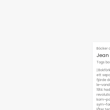
Böcker o
Jean S
Togs bor
| Bokför
ett sepa
fjärde d
le¬vand
1914 had
revoluti
kom¬po¬
sym¬foni
låter te