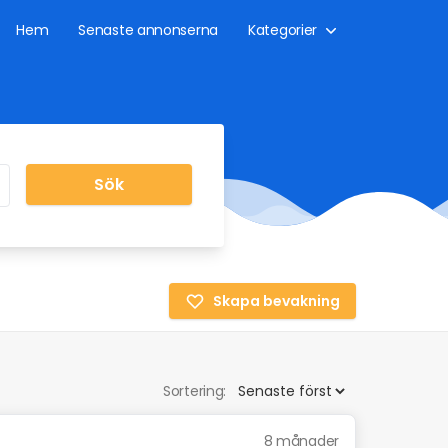
Hem
Senaste annonserna
Kategorier
Sök
Skapa bevakning
Sortering:
8 månader