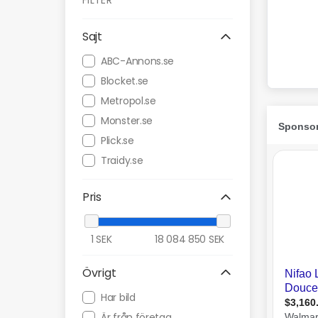
FILTER
Sajt
ABC-Annons.se
Blocket.se
Metropol.se
Monster.se
Plick.se
Traidy.se
Pris
1
SEK
18 084 850
SEK
Övrigt
Har bild
Är från företag