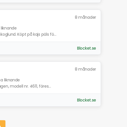
8 månader
 liknande
glund. Köpt på kajs päls fö...
Blocket.se
8 månader
sa liknande
n, modell nr. 4611, föres...
Blocket.se
g