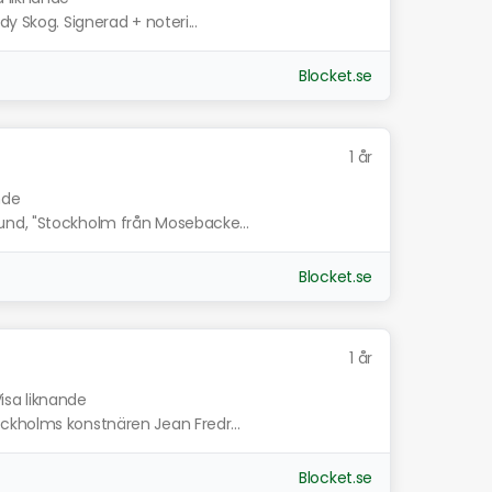
y Skog. Signerad + noteri...
Blocket.se
1 år
nde
und, "Stockholm från Mosebacke...
Blocket.se
1 år
isa liknande
ckholms konstnären Jean Fredr...
Blocket.se