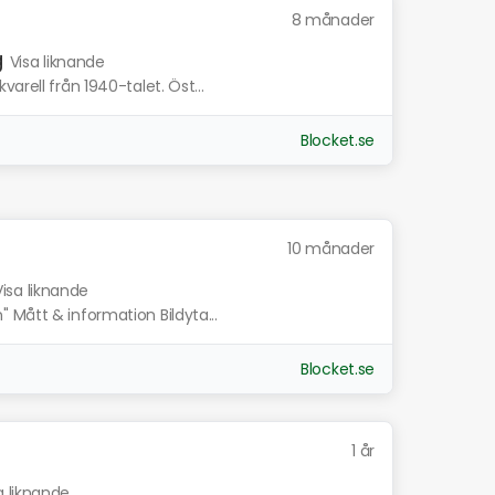
8 månader
g
Visa liknande
arell från 1940-talet. Öst...
Blocket.se
10 månader
Visa liknande
 Mått & information Bildyta...
Blocket.se
1 år
a liknande