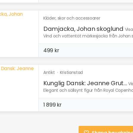
Kläder, skor och accessoarer
Damjacka, Johan skoglund
Visa
Vind och vattentät märkesjacka från Johan sko
499 kr
Antikt
·
Kristianstad
Kunglig Dansk: Jeanne Grut...
Vi
Elegant och sällsynt figur från Royal Copenhage
1 899 kr
Skapa bevaknin