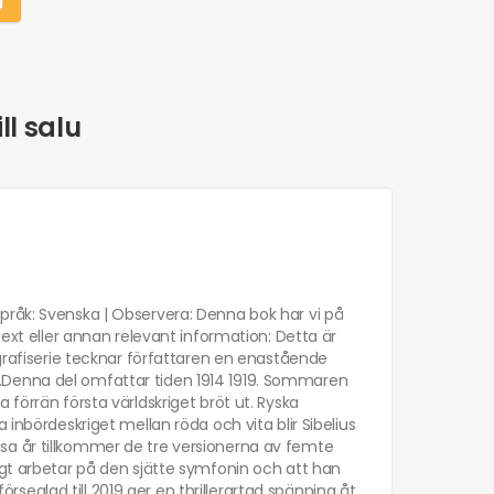
ll salu
 | Språk: Svenska | Observera: Denna bok har vi på
text eller annan relevant information: Detta är
ografiserie tecknar författaren en enastående
.Denna del omfattar tiden 1914 1919. Sommaren
förrän första världskriget bröt ut. Ryska
 inbördeskriget mellan röda och vita blir Sibelius
sa år tillkommer de tre versionerna av femte
igt arbetar på den sjätte symfonin och att han
eglad till 2019 ger en thrillerartad spänning åt