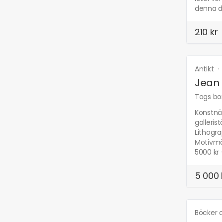
denna d
210 kr
Antikt
Jean 
Togs bor
Konstnär
galleri
Lithogr
Motivmå
5000 kr 
5 000 
Böcker o