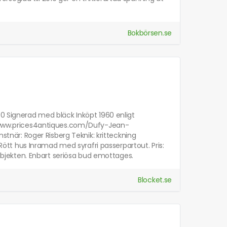
Bokbörsen.se
00 Signerad med bläck Inköpt 1960 enligt
://www.prices4antiques.com/Dufy-Jean-
är: Roger Risberg Teknik: kritteckning
tt hus Inramad med syrafri passerpartout. Pris:
g objekten. Enbart seriösa bud emottages.
Blocket.se