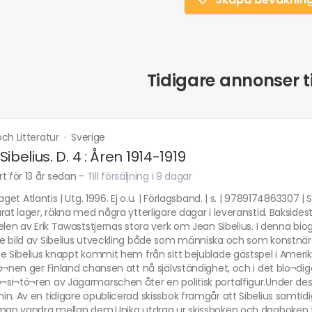
Tidigare annonser ti
ch Litteratur
·
Sverige
ibelius. D. 4 : Åren 1914-1919
t för 13 år sedan
-
Till försäljning i 9 dagar
laget Atlantis | Utg. 1996. Ej o.u. | Förlagsband. | s. | 9789174863307
rat lager, räkna med några ytterligare dagar i leveranstid. Baksides
elen av Erik Tawaststjernas stora verk om Jean Sibelius. I denna bi
e bild av Sibelius utveckling både som människa och som konstnär
e Sibelius knappt kommit hem från sitt bejublade gästspel i Amerika 
o¬nen ger Finland chansen att nå självständighet, och i det blo¬diga
si¬tö¬ren av Jägarmarschen åter en politisk portalfigur.Under des
n. Av en tidigare opublicerad skissbok framgår att Sibelius samtid
man vandra mellan dem.Unika utdrag ur skissboken och dagboken förs