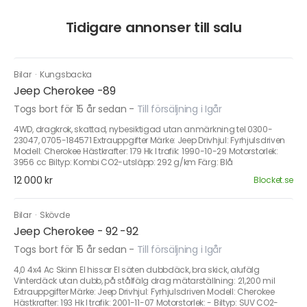
Tidigare annonser till salu
Bilar
·
Kungsbacka
Jeep Cherokee -89
Togs bort för 15 år sedan
-
Till försäljning i Igår
4WD, dragkrok, skattad, nybesiktigad utan anmärkning tel 0300-
23047, 0705-184571 Extrauppgifter Märke: Jeep Drivhjul: Fyrhjulsdriven
Modell: Cherokee Hästkrafter: 179 Hk I trafik: 1990-10-29 Motorstorlek:
3956 cc Biltyp: Kombi CO2-utsläpp: 292 g/km Färg: Blå
12 000 kr
Blocket.se
Bilar
·
Skövde
Jeep Cherokee - 92 -92
Togs bort för 15 år sedan
-
Till försäljning i Igår
4,0 4x4 Ac Skinn El hissar El säten dubbdäck, bra skick, alufälg
Vinterdäck utan dubb, på stålfälg drag mätarställning: 21,200 mil
Extrauppgifter Märke: Jeep Drivhjul: Fyrhjulsdriven Modell: Cherokee
Hästkrafter: 193 Hk I trafik: 2001-11-07 Motorstorlek: - Biltyp: SUV CO2-