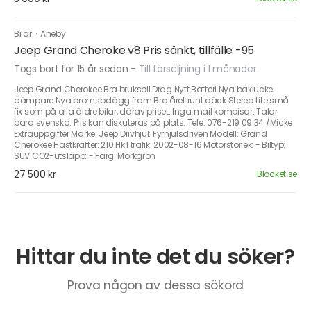
Bilar
·
Aneby
Jeep Grand Cheroke v8 Pris sänkt, tillfälle -95
Togs bort för 15 år sedan
-
Till försäljning i 1 månader
Jeep Grand Cherokee Bra bruksbil Drag Nytt Batteri Nya baklucke
dämpare Nya bromsbelägg fram Bra året runt däck Stereo Lite små
fix som på alla äldre bilar, därav priset. Inga mail kompisar. Talar
bara svenska. Pris kan diskuteras på plats. Tele: 076-219 09 34 /Micke
Extrauppgifter Märke: Jeep Drivhjul: Fyrhjulsdriven Modell: Grand
Cherokee Hästkrafter: 210 Hk I trafik: 2002-08-16 Motorstorlek: - Biltyp:
SUV CO2-utsläpp: - Färg: Mörkgrön
27 500 kr
Blocket.se
Hittar du inte det du söker?
Prova någon av dessa sökord