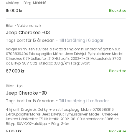
utsläpp: - Färg: Mörkblå
15 000 kr
Blocket.se
Bilar
·
Valdemarsvik
Jeep Cherokee -03
Togs bort för 15 år sedan
-
Till försäljning i 6 dagar
sälger en fin liten suv bes o skattad ring om ni undrar något b.v.s.a
0708839494 Extrauppgifter Märke: Jeep Drivhjul: Fyrhjulsdriven Modell:
Cherokee 3.7 Hästkrafter: 210 Hk I trafik: 2002-11-28 Motorstorlek: 3700
cc Biltyp: SUV CO2-utsläpp: 333 g/km Färg: Svart
67 000 kr
Blocket.se
Bilar
·
Hjo
Jeep Cheroke -90
Togs bort för 15 år sedan
-
Till försäljning i 1 månader
4 hj driff. Dragkrok. Def kyl + en st frostplugg. Mobnr 0706983819.
Extrauppgifter Märke: Jeep Drivhjul: Fyrhjulsdriven Modell: Cherokee
Limited Hästkrafter: 171 Hk I trafik: 2002-08-09 Motorstorlek: 3966 cc
Biltyp: SUV CO2-utsläpp: - Färg: Grön
5 000 kr
Blocket.se