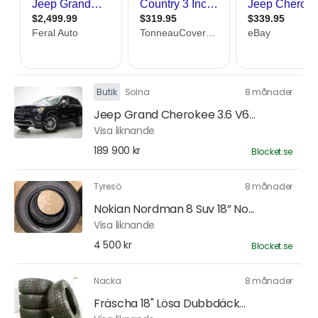
Butik
Solna
8 månader
Jeep Grand Cherokee 3.6 V6...
Visa liknande
189 900 kr
Blocket.se
Tyresö
8 månader
Nokian Nordman 8 Suv 18” No...
Visa liknande
4 500 kr
Blocket.se
Nacka
8 månader
Fräscha 18" Lösa Dubbdäck...