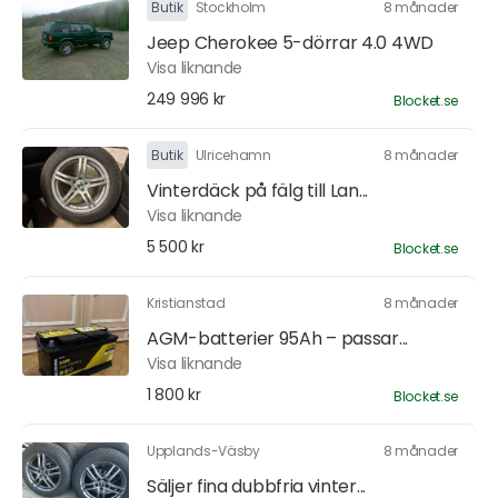
Butik
Stockholm
8 månader
Jeep Cherokee 5-dörrar 4.0 4WD
Visa liknande
249 996 kr
Blocket.se
Butik
Ulricehamn
8 månader
Vinterdäck på fälg till Lan...
Visa liknande
5 500 kr
Blocket.se
Kristianstad
8 månader
AGM-batterier 95Ah – passar...
Visa liknande
1 800 kr
Blocket.se
Upplands-Väsby
8 månader
Säljer fina dubbfria vinter...