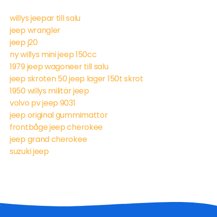
willys jeepar till salu
jeep wrangler
jeep j20
ny willys mini jeep 150cc
1979 jeep wagoneer till salu
jeep skroten 50 jeep lager 150t skrot
1950 willys militär jeep
volvo pv jeep 9031
jeep original gummimattor
frontbåge jeep cherokee
jeep grand cherokee
suzuki jeep