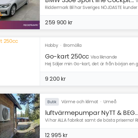
V
Riddermark Bil har Sveriges NÖJDASTE kunder en
259 900 kr
Hobby
·
Bromölla
Go-kart 250cc
Visa liknande
Hej Säljer min Go-kart, det är från början e
9 200 kr
Värme och klimat
·
Umeå
Butik
luftvärmepumpar NyTT & BEG..
Vi har ALLA fabrikat samt de bästa priserna! R
12 995 kr