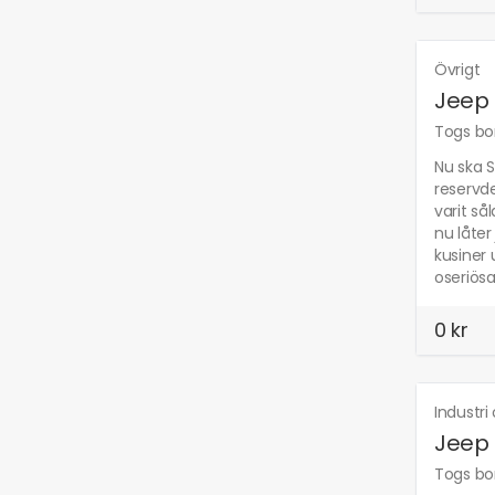
Övrigt
Jeep
Togs bor
Nu ska S
reservde
varit så
nu låter
kusiner 
oseriösa
0 kr
Industri
Jeep 
Togs bor