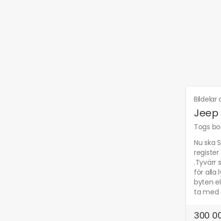
Bildelar 
Jeep 
Togs bor
Nu ska S
register
.Tyvärr 
för alla
byten el
ta med d
300 00