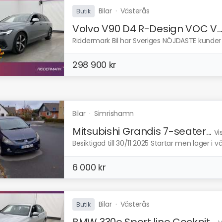
Bilar
·
Västerås
Butik
Volvo V90 D4 R-Design VOC V..
Riddermark Bil har Sveriges NÖJDASTE kunder e
298 900 kr
Bilar
·
Simrishamn
Mitsubishi Grandis 7-seater...
Vi
Besiktigad till 30/11 2025 Startar men lager i v
6 000 kr
Bilar
·
Västerås
Butik
BMW 330e Sport line Cockpit...