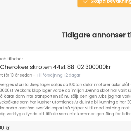
Skapa bevaknin
Tidigare annonser ti
och tillbehör
Cherokee skroten 44st 88-02 300000kr
t för 13 år sedan
-
Till försäljning i 2 dagar
vergies största Jeep lager säljas ca 100ton delar motorer axlar plåt
 3000st Veckans klipp lager värde ca 1miljon .Denna skrot har vari
så klarar dom inte transporten så nu säljs den igen .Obs jag har varken
 lycksökare som har kusiner utomlands.Är du inte bil kunning o har 3
ler andra oseriösa svar.Vid export så hjälper vi till med lastning mot
ig verktyg o fynda ett tillfälle som inte kommer igen .Ring för tidb
0 kr