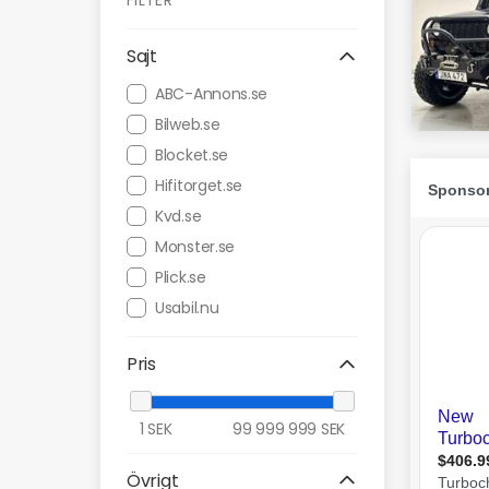
FILTER
Sajt
ABC-Annons.se
Bilweb.se
Blocket.se
Hifitorget.se
Kvd.se
Monster.se
Plick.se
Usabil.nu
Pris
1
SEK
99 999 999
SEK
Övrigt