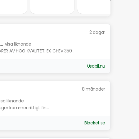
2 dagar
.
Visa liknande
ER AV HÖG KVALITET. EX CHEV 350...
Usabil.nu
8 månader
isa liknande
ager kommer riktigt fin...
Blocket.se