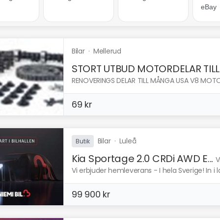
Bilar
·
Mellerud
STORT UTBUD MOTORDELAR TILL..
RENOVERINGS DELAR TILL MÅNGA USA V8 MOTOR
69 kr
Bilar
·
Luleå
Butik
Kia Sportage 2.0 CRDi AWD E...
V
Vi erbjuder hemleverans - I hela Sverige! In i l
99 900 kr