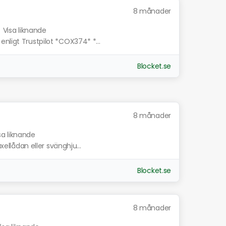
8 månader
.
Visa liknande
nligt Trustpilot *COX374* *...
Blocket.se
8 månader
sa liknande
äxellådan eller svänghju...
Blocket.se
8 månader