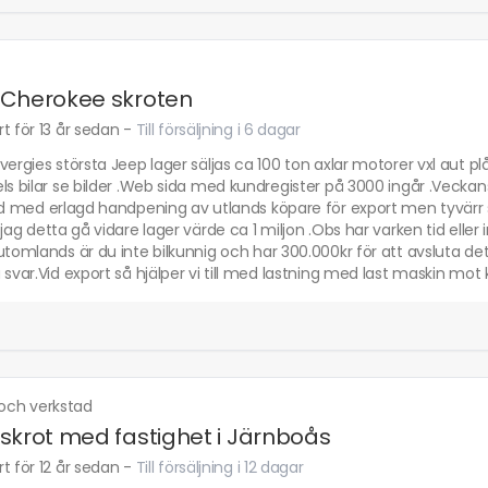
 Cherokee skroten
t för 13 år sedan
-
Till försäljning i 6 dagar
vergies största Jeep lager säljas ca 100 ton axlar motorer vxl aut p
ls bilar se bilder .Web sida med kundregister på 3000 ingår .Veckan
ld med erlagd handpening av utlands köpare för export men tyvärr 
 jag detta gå vidare lager värde ca 1 miljon .Obs har varken tid eller 
utomlands är du inte bilkunnig och har 300.000kr för att avsluta de
 svar.Vid export så hjälper vi till med lastning med last maskin mot 
 och verkstad
skrot med fastighet i Järnboås
t för 12 år sedan
-
Till försäljning i 12 dagar