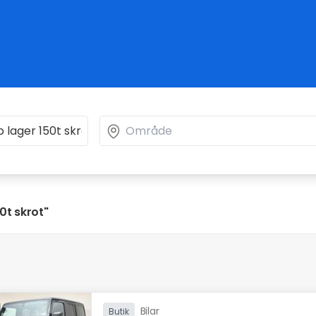
0t skrot"
Bilar
Butik