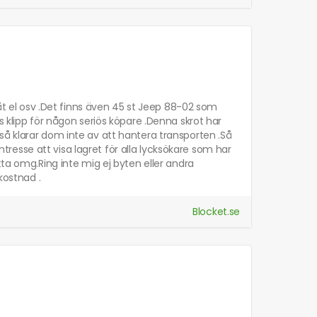
låt el osv .Det finns även 45 st Jeep 88-02 som
s klipp för någon seriös köpare .Denna skrot har
så klarar dom inte av att hantera transporten .Så
intresse att visa lagret för alla lycksökare som har
tta omg.Ring inte mig ej byten eller andra
kostnad .
Blocket.se