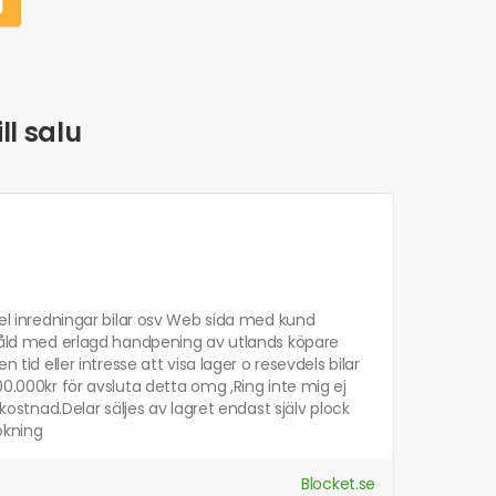
g
ll salu
 el inredningar bilar osv Web sida med kund
t såld med erlagd handpening av utlands köpare
 tid eller intresse att visa lager o resevdels bilar
00.000kr för avsluta detta omg ,Ring inte mig ej
 kostnad.Delar säljes av lagret endast själv plock
okning
Blocket.se