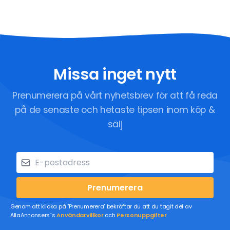
Missa inget nytt
Prenumerera på vårt nyhetsbrev för att få reda
på de senaste och hetaste tipsen inom köp &
sälj
Prenumerera
Genom att klicka på "Prenumerera" bekräftar du att du tagit del av
AllaAnnonsers´s
Användarvillkor
och
Personuppgifter