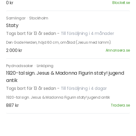
0 kr
Blocket.se
Samlingar
·
Stockholm
Staty
Togs bort för 13 år sedan
-
Till försäljning i 4 månader
Den Gode Herden, höjd 60 cm, omålad (Jesus med lamm).
2 000 kr
Annonsera.se
Prydnadssaker
·
Linköping
1920-tal sign. Jesus & Madonna Figurin staty! jugend
antik
Togs bort för 13 år sedan
-
Till försäljning i 4 dagar
1920-tal sign. Jesus & Madonna Figurin staty! jugend antik
887 kr
Tradera.se