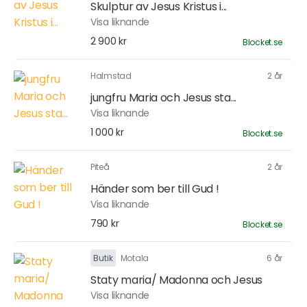
Skulptur av Jesus Kristus i...
Visa liknande
2 900 kr
Blocket.se
Halmstad
2 år
jungfru Maria och Jesus sta...
Visa liknande
1 000 kr
Blocket.se
Piteå
2 år
Händer som ber till Gud !
Visa liknande
790 kr
Blocket.se
Butik
Motala
6 år
Staty maria/ Madonna och Jesus
Visa liknande