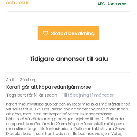
ABC-Annons.se
Skapa bevakning
Tidigare annonser till salu
Antikt
·
Göteborg
Karaff går att köpa redan igårmorse
Togs bort för 14 år sedan
-
Till försäljning i 1 månader
Karaff med mystiska gubbar och en staty med bl.a små ståfräsar på
vift säljes för 800 kr . Obs , dessa ting har ingenting med antikrundan
att göra , men , som antikexpert på ytterst lekmannamässig
bäbisnivå så värderar jag gladeligen objekten till ca 12-15 triljarder
europund . Karaffen är hela 29 cm hög och fasansfullt mäktig om
man stirrar länge . Lite fantasikuriosa : Detta kan faktiskt vara Greve
Draculas karaff , som han hade i sin lilla bod nere vid sjön . Vet ej ,