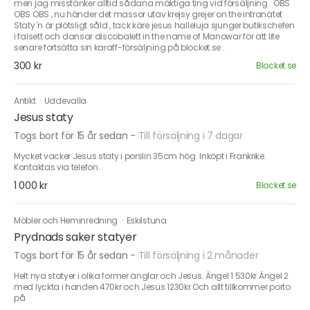
men jag misstänker alltid sådana mäktiga ting vid försäljning . OBS
OBS OBS , nu händer det massor utav krejsy grejer on the intranätet
Staty´n är plötsligt såld , tack käre jesus halleluja sjunger butikschefen
i falsett och dansar discobalett in the name of Manowar för att lite
senare fortsätta sin karaff-försäljning på blocket.se .
300 kr
Blocket.se
Antikt
·
Uddevalla
Jesus staty
Togs bort för 15 år sedan
-
Till försäljning i 7 dagar
Mycket vacker Jesus staty i porslin 35cm hög. Inköpt i Frankrike.
Kontaktas via telefon.
1 000 kr
Blocket.se
Möbler och Heminredning
·
Eskilstuna
Prydnads saker statyer
Togs bort för 15 år sedan
-
Till försäljning i 2 månader
Helt nya statyer i olika former änglar och Jesus. Ängel 1 530kr Ängel 2
med lyckta i handen 470kr och Jesus 1230kr Och allt tillkommer porto
på