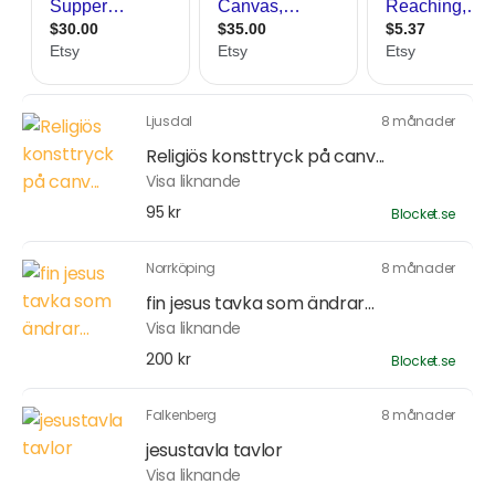
Ljusdal
8 månader
Religiös konsttryck på canv...
Visa liknande
95 kr
Blocket.se
Norrköping
8 månader
fin jesus tavka som ändrar...
Visa liknande
200 kr
Blocket.se
Falkenberg
8 månader
jesustavla tavlor
Visa liknande