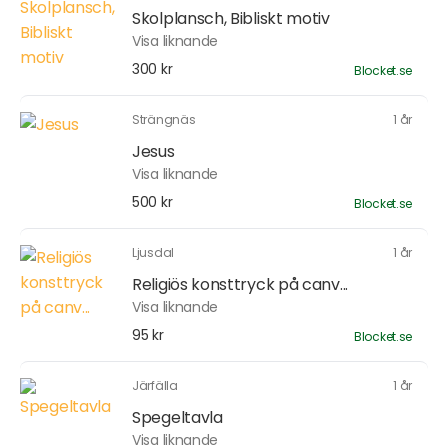
Skolplansch, Bibliskt motiv
Visa liknande
300 kr
Blocket.se
Strängnäs
1 år
Jesus
Visa liknande
500 kr
Blocket.se
Ljusdal
1 år
Religiös konsttryck på canv...
Visa liknande
95 kr
Blocket.se
Järfälla
1 år
Spegeltavla
Visa liknande