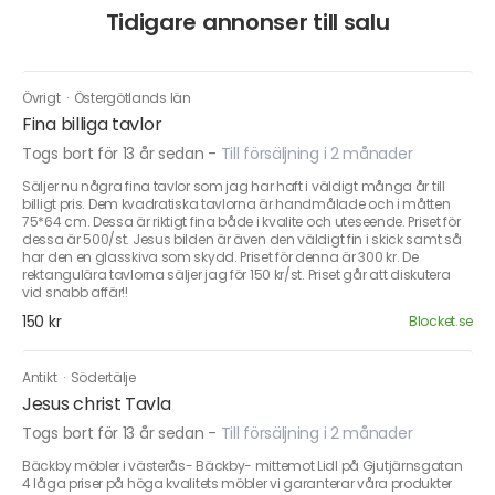
Tidigare annonser till salu
Övrigt
·
Östergötlands län
Fina billiga tavlor
Togs bort för 13 år sedan
-
Till försäljning i 2 månader
Säljer nu några fina tavlor som jag har haft i väldigt många år till
billigt pris. Dem kvadratiska tavlorna är handmålade och i måtten
75*64 cm. Dessa är riktigt fina både i kvalite och uteseende. Priset för
dessa är 500/st. Jesus bilden är även den väldigt fin i skick samt så
har den en glasskiva som skydd. Priset för denna är 300 kr. De
rektangulära tavlorna säljer jag för 150 kr/st. Priset går att diskutera
vid snabb affär!!
150 kr
Blocket.se
Antikt
·
Södertälje
Jesus christ Tavla
Togs bort för 13 år sedan
-
Till försäljning i 2 månader
Bäckby möbler i västerås- Bäckby- mittemot Lidl på Gjutjärnsgatan
4 låga priser på höga kvalitets möbler vi garanterar våra produkter