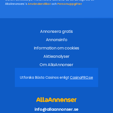
AllaAnnonsers´s
Användarvillkor
och
Personuppgifter
Annonsera gratis
Annonsinfo
Information om cookies
Aktieanalyser
Om AllaAnnonser
Utforska Bästa Casinos enligt
CasinoPRO.se
info@allaannonser.se