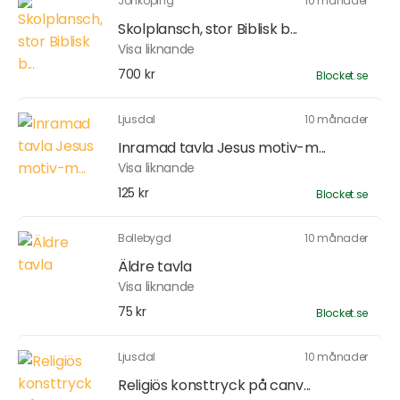
Jönköping
10 månader
Skolplansch, stor Biblisk b...
Visa liknande
700 kr
Blocket.se
Ljusdal
10 månader
Inramad tavla Jesus motiv-m...
Visa liknande
125 kr
Blocket.se
Bollebygd
10 månader
Äldre tavla
Visa liknande
75 kr
Blocket.se
Ljusdal
10 månader
Religiös konsttryck på canv...