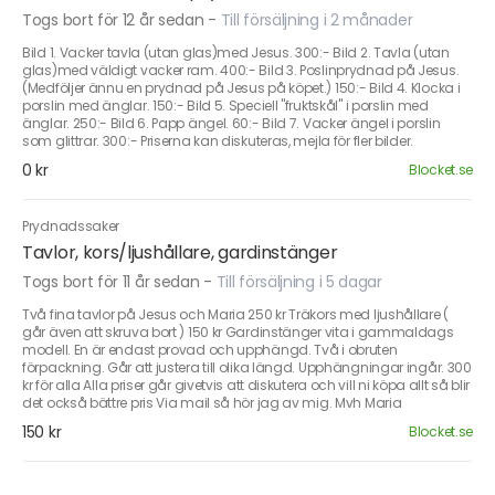
Togs bort för 12 år sedan
-
Till försäljning i 2 månader
Bild 1. Vacker tavla (utan glas)med Jesus. 300:- Bild 2. Tavla (utan
glas)med väldigt vacker ram. 400:- Bild 3. Poslinprydnad på Jesus.
(Medföljer ännu en prydnad på Jesus på köpet.) 150:- Bild 4. Klocka i
porslin med änglar. 150:- Bild 5. Speciell "fruktskål" i porslin med
änglar. 250:- Bild 6. Papp ängel. 60:- Bild 7. Vacker ängel i porslin
som glittrar. 300:- Priserna kan diskuteras, mejla för fler bilder.
0 kr
Blocket.se
Prydnadssaker
Tavlor, kors/ljushållare, gardinstänger
Togs bort för 11 år sedan
-
Till försäljning i 5 dagar
Två fina tavlor på Jesus och Maria 250 kr Träkors med ljushållare (
går även att skruva bort ) 150 kr Gardinstänger vita i gammaldags
modell. En är endast provad och upphängd. Två i obruten
förpackning. Går att justera till olika längd. Upphängningar ingår. 300
kr för alla Alla priser går givetvis att diskutera och vill ni köpa allt så blir
det också bättre pris Via mail så hör jag av mig. Mvh Maria
150 kr
Blocket.se