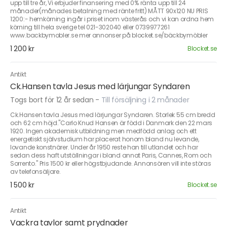
upp till tre år, Vi erbjuder finansering med 0% ränta upp till 24
månader(månades betalning med ränte fritt) MÅTT 90x120 NU PRIS
1200:- hemkörning ingår i priset inom västerås och vi kan ordna hem
körning till hela sverige tel 021-302040 eller 0739977261
www.backbymobler.se mer annonser på blocket.se/bäckbymöbler
1 200 kr
Blocket.se
Antikt
Ck.Hansen tavla Jesus med lärjungar Syndaren
Togs bort för 12 år sedan
-
Till försäljning i 2 månader
Ck.Hansen tavla Jesus med lärjungar Syndaren. Storlek 55 cm bredd
och 62 cm höjd."Carlo Knud Hansen är född i Danmark den 22 mars
1920. Ingen akademisk utbildning men medfödd anlag och ett
energetiskt självstudium har placerat honom bland nu levande,
lovande konstnärer. Under år 1950 reste han till utlandet och har
sedan dess haft utställningar i bland annat Paris, Cannes, Rom och
Sorrento." Pris 1500 kr eller högstbjudande. Annonsören vill inte störas
av telefonsäljare.
1 500 kr
Blocket.se
Antikt
Vackra tavlor samt prydnader