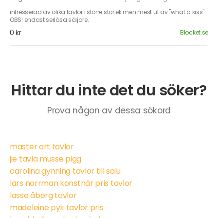
intresserad av olika tavlor i större storlek men mest ut av "what a kiss"
OBS! endast seriösa säljare.
0 kr
Blocket.se
Hittar du inte det du söker?
Prova någon av dessa sökord
master art tavlor
jie tavla musse pigg
carolina gynning tavlor till salu
lars norrman konstnär pris tavlor
lasse åberg tavlor
madeleine pyk tavlor pris