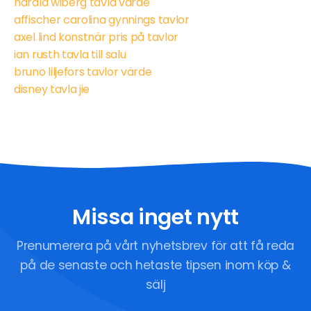
harald wiberg tavla värde
affischer carolina gynnings tavlor
axel lind konstnär pris på tavlor
ian rusth tavla till salu
bruno liljefors tavlor värde
disney tavla jie
Missa inget nytt
Prenumerera på vårt nyhetsbrev för att få reda
på de senaste och hetaste tipsen inom köp &
sälj