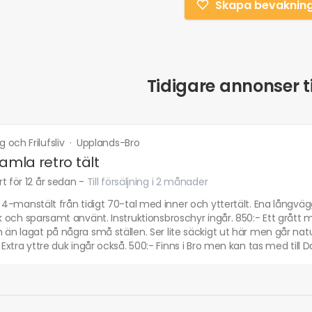
Skapa bevaknin
Tidigare annonser ti
och Frilufsliv
·
Upplands-Bro
gamla retro tält
t för 12 år sedan
-
Till försäljning i 2 månader
t 4-manstält från tidigt 70-tal med inner och yttertält. Ena långvä
ck och sparsamt använt. Instruktionsbroschyr ingår. 850:- Ett grått m
 än lagat på några små ställen. Ser lite säckigt ut här men går na
. Extra yttre duk ingår också. 500:- Finns i Bro men kan tas med till D