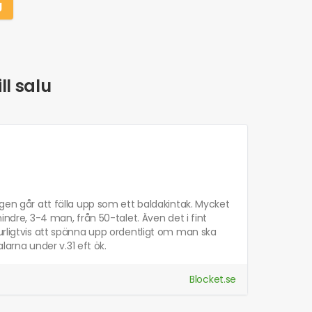
g
ll salu
ggen går att fälla upp som ett baldakintak. Mycket
indre, 3-4 man, från 50-talet. Även det i fint
turligtvis att spänna upp ordentligt om man ska
alarna under v.31 eft ök.
Blocket.se