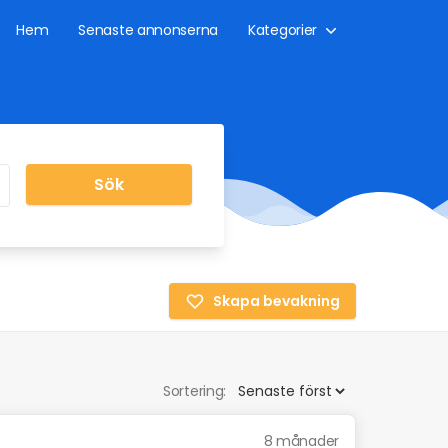
Hem
Senaste annonserna
Kategorier
Sök
Skapa bevakning
Sortering:
8 månader