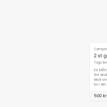
Camping 
2 st 
Togs bor
Ett blåt
fint ski
skick om
bo i det
500 kr