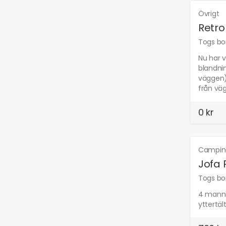
Övrigt
Retro
Togs bor
Nu har v
blandnin
väggen)
från väg
0 kr
Camping 
Jofa 
Togs bor
4 manns 
yttertäl