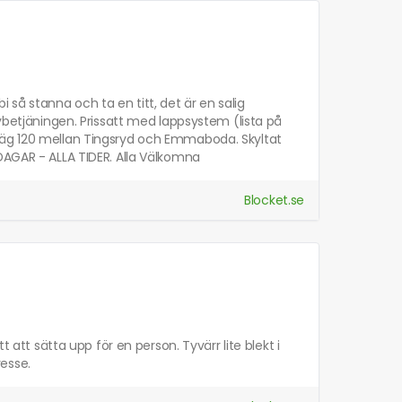
bi så stanna och ta en titt, det är en salig
lvbetjäningen. Prissatt med lappsystem (lista på
väg 120 mellan Tingsryd och Emmaboda. Skyltat
DAGAR - ALLA TIDER. Alla Välkomna
Blocket.se
 att sätta upp för en person. Tyvärr lite blekt i
resse.