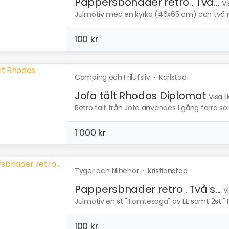
Pappersbonader retro . Två...
Vi
Julmotiv med en kyrka (46x65 cm) och två r
100 kr
Camping och Frilufsliv
·
Karlstad
Jofa tält Rhodos Diplomat
Visa l
Retro tält från Jofa användes 1 gång förra
1 000 kr
Tyger och tillbehör
·
Kristianstad
Pappersbnader retro . Två s...
V
Julmotiv en st "Tomtesaga" av LE samt 2st "T
100 kr