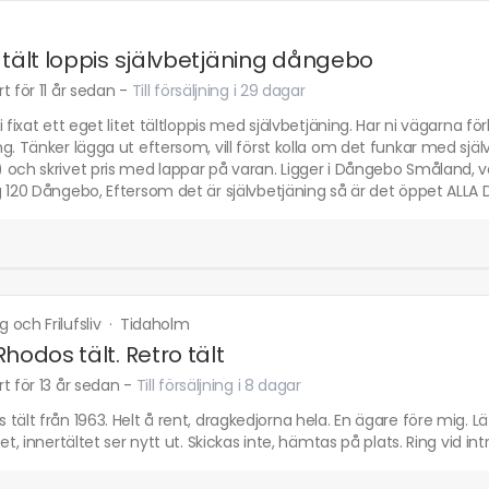
 tält loppis självbetjäning dångebo
t för 11 år sedan
-
Till försäljning i 29 dagar
i fixat ett eget litet tältloppis med självbetjäning. Har ni vägarna för
g. Tänker lägga ut eftersom, vill först kolla om det funkar med sjä
 och skrivet pris med lappar på varan. Ligger i Dångebo Småland, 
 120 Dångebo, Eftersom det är självbetjäning så är det öppet ALLA 
och Frilufsliv
·
Tidaholm
Rhodos tält. Retro tält
t för 13 år sedan
-
Till försäljning i 8 dagar
tält från 1963. Helt å rent, dragkedjorna hela. En ägare före mig. Lätt
tet, innertältet ser nytt ut. Skickas inte, hämtas på plats. Ring vid int