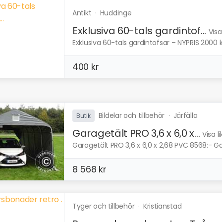
Antikt
·
Huddinge
Exklusiva 60-tals gardintof...
Visa
Exklusiva 60-tals gardintofsar – NYPRIS 2000 kr,
400 kr
Bildelar och tillbehör
·
Järfälla
Butik
Garagetält PRO 3,6 x 6,0 x...
Visa l
Garagetält PRO 3,6 x 6,0 x 2,68 PVC 8568:- Gara
8 568 kr
Tyger och tillbehör
·
Kristianstad