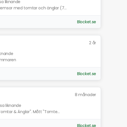
sa liknande
emsor med tomtar och änglar (7...
Blocket.se
2 år
iknande
 sommaren
Blocket.se
8 månader
isa liknande
omtar & Änglar". Mått "Tomte...
Blocket.se