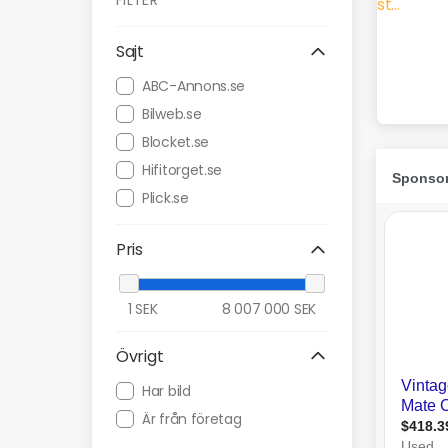
FILTER
Sajt
ABC-Annons.se
Bilweb.se
Blocket.se
Hifitorget.se
Plick.se
Pris
1
SEK
8 007 000
SEK
Övrigt
Har bild
Är från företag