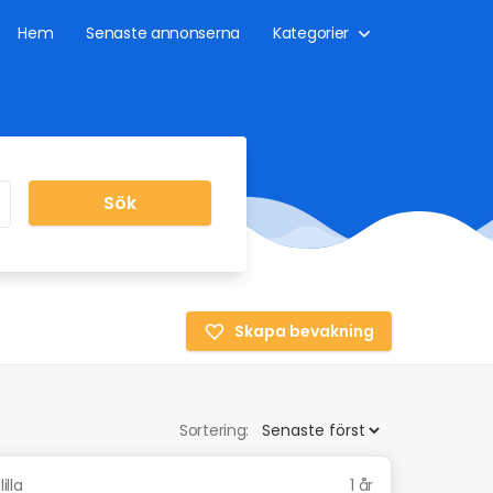
Hem
Senaste annonserna
Kategorier
Sök
Skapa bevakning
Sortering:
illa
1 år