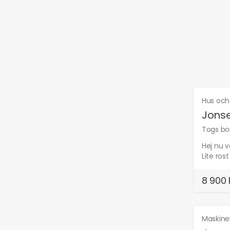
Hus och
Jonse
Togs bor
Hej nu v
Lite rost
8 900 
Maskine