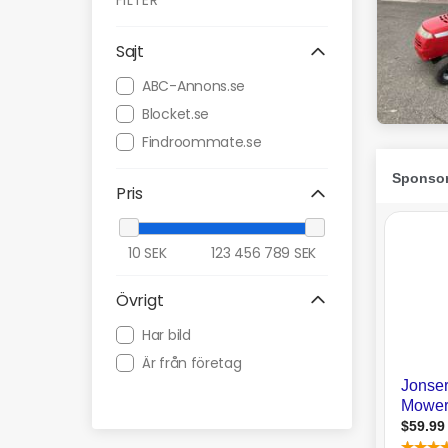
FILTER
Sajt
ABC-Annons.se
Blocket.se
Findroommate.se
Pris
10
SEK
123 456 789
SEK
Övrigt
Har bild
Är från företag