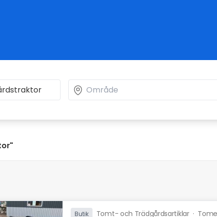
tor"
Tomt- och Trädgårdsartiklar
·
Tomel
Butik