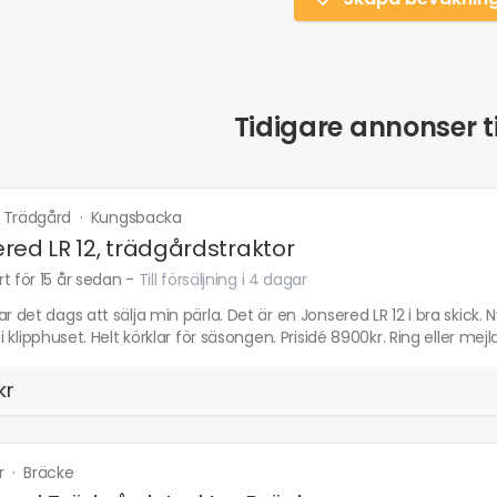
Tidigare annonser ti
 Trädgård
·
Kungsbacka
red LR 12, trädgårdstraktor
t för 15 år sedan
-
Till försäljning i 4 dagar
ar det dags att sälja min pärla. Det är en Jonsered LR 12 i bra skick
 i klipphuset. Helt körklar för säsongen. Prisidé 8900kr. Ring eller mejla
kr
r
·
Bräcke