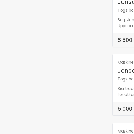
Jonse
Togs bor
Beg. Jon
Uppsaml
8 500 
Maskine
Jonse
Togs bor
Bra trä
för utkas
5 000 
Maskine