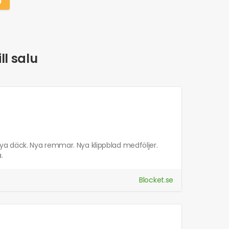
ll salu
. Nya däck. Nya remmar. Nya klippblad medföljer.
.
Blocket.se