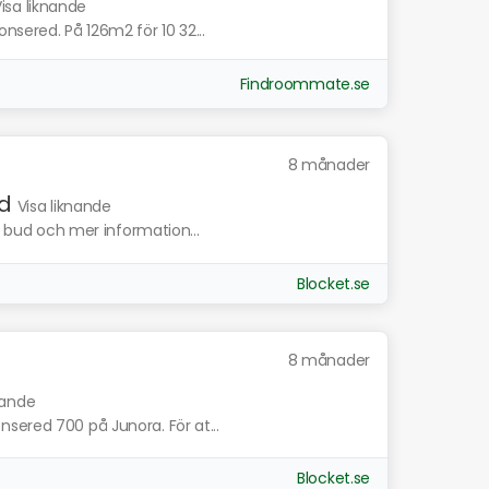
isa liknande
nsered. På 126m2 för 10 32...
Findroommate.se
8 månader
ed
Visa liknande
ta bud och mer information...
Blocket.se
8 månader
nande
sered 700 på Junora. För at...
Blocket.se