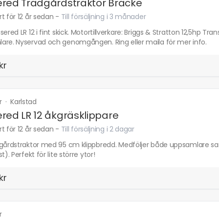
red Trädgårdstraktor Bräcke
t för 12 år sedan
-
Till försäljning i 3 månader
sered LR 12 i fint skick. Motortillverkare: Briggs & Stratton 12,5hp Tr
are. Nyservad och genomgången. Ring eller maila för mer info.
kr
r
·
Karlstad
red LR 12 åkgräsklippare
t för 12 år sedan
-
Till försäljning i 2 dagar
dgårdstraktor med 95 cm klippbredd. Medföljer både uppsamlare sa
t). Perfekt för lite större ytor!
kr
r