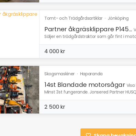
Tomt- och Trädgårdsartiklar
·
Jönköping
Partner åkgräsklippare P145...
V
Säljer en trädgårdstraktor som går fint i moto
4 000 kr
Skogsmaskiner
·
Haparanda
14st Blandade motorsågar
Visa
Minst 3st fungerande. Jonsered Partner HUS
2 500 kr
Skapa bevaknin