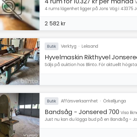
4 rum för 10.327 kr per månad
V
4 rums lägenhet ligger på Jons Väg i 43375 Jo
2 582 kr
Verktyg
·
Leksand
Butik
Hyvelmaskin Rikthyvel Jonser
Säljs på auktion hos Blinto. För aktuellt högs
Affärsverksamhet
·
Örkelljunga
Butik
Bandsåg - Jonsered 700
Visa lik
Just nu kan du lägga bud på en Bandsåg - Jon