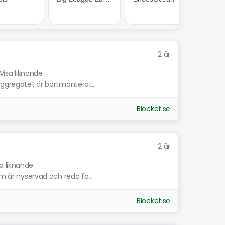
2 år
Visa liknande
aggregatet är bortmonterat...
Blocket.se
2 år
a liknande
om är nyservad och redo fö...
Blocket.se