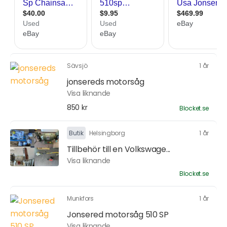
Sävsjö
1 år
jonsereds motorsåg
Visa liknande
850 kr
Blocket.se
Butik
Helsingborg
1 år
Tillbehör till en Volkswage...
Visa liknande
Blocket.se
Munkfors
1 år
Jonsered motorsåg 510 SP
Visa liknande