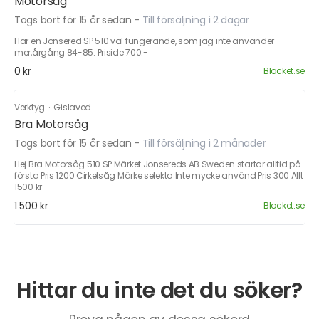
Motorsåg
Togs bort för 15 år sedan
-
Till försäljning i 2 dagar
Har en Jonsered SP 510 väl fungerande, som jag inte använder
mer,årgång 84-85. Priside 700:-
0 kr
Blocket.se
Verktyg
·
Gislaved
Bra Motorsåg
Togs bort för 15 år sedan
-
Till försäljning i 2 månader
Hej Bra Motorsåg 510 SP Märket Jonsereds AB Sweden startar alltid på
första Pris 1200 Cirkelsåg Märke selekta Inte mycke använd Pris 300 Allt
1500 kr
1 500 kr
Blocket.se
Hittar du inte det du söker?