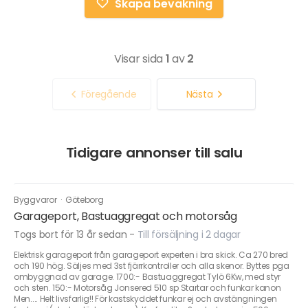
Skapa bevakning
Visar sida
1
av
2
Föregående
Nästa
Tidigare annonser till salu
Byggvaror
·
Göteborg
Garageport, Bastuaggregat och motorsåg
Togs bort för 13 år sedan
-
Till försäljning i 2 dagar
Elektrisk garageport från garageport experten i bra skick. Ca 270 bred
och 190 hög. Säljes med 3st fjärrkontroller och alla skenor. Byttes pga
ombyggnad av garage. 1700:- Bastuaggregat Tylö 6Kw, med styr
och sten. 150:- Motorsåg Jonsered 510 sp Startar och funkar kanon
Men.... Helt livsfarlig!! För kastskyddet funkar ej och avstängningen