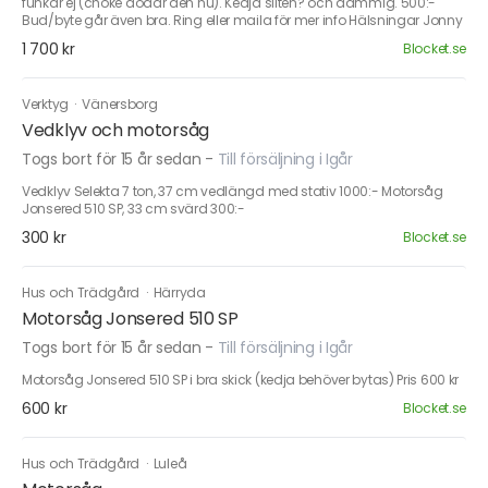
funkar ej (choke dödar den nu). Kedja sliten? och dammig. 500:-
Bud/byte går även bra. Ring eller maila för mer info Hälsningar Jonny
1 700 kr
Blocket.se
Verktyg
·
Vänersborg
Vedklyv och motorsåg
Togs bort för 15 år sedan
-
Till försäljning i Igår
Vedklyv Selekta 7 ton, 37 cm vedlängd med stativ 1000:- Motorsåg
Jonsered 510 SP, 33 cm svärd 300:-
300 kr
Blocket.se
Hus och Trädgård
·
Härryda
Motorsåg Jonsered 510 SP
Togs bort för 15 år sedan
-
Till försäljning i Igår
Motorsåg Jonsered 510 SP i bra skick (kedja behöver bytas) Pris 600 kr
600 kr
Blocket.se
Hus och Trädgård
·
Luleå