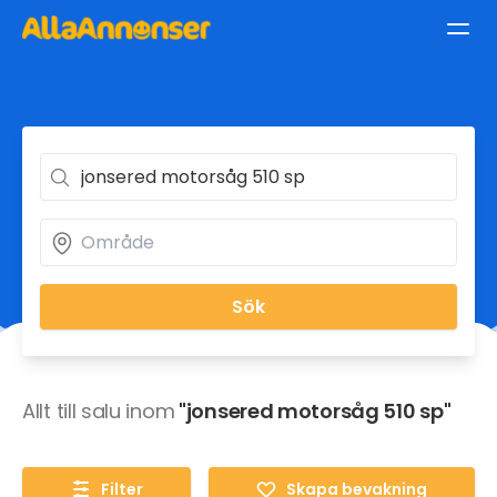
Sök
Allt till salu inom
"jonsered motorsåg 510 sp"
Filter
Skapa bevakning