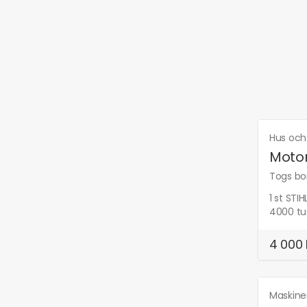
Hus och
Moto
Togs bor
1 st STI
4000 tus
4 000 
Maskine