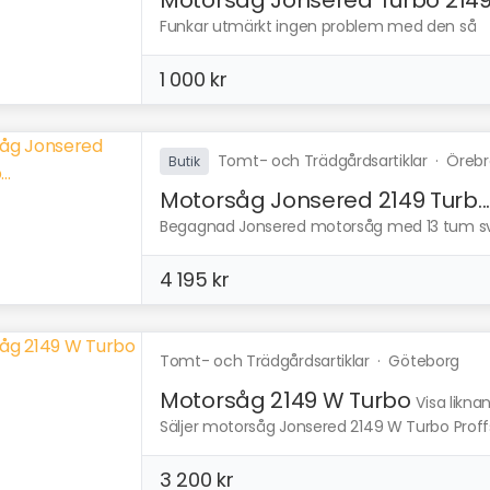
Funkar utmärkt ingen problem med den så
1 000 kr
Tomt- och Trädgårdsartiklar
·
Örebr
Butik
Motorsåg Jonsered 2149 Turb..
Begagnad Jonsered motorsåg med 13 tum svär
4 195 kr
Tomt- och Trädgårdsartiklar
·
Göteborg
Motorsåg 2149 W Turbo
Visa likna
Säljer motorsåg Jonsered 2149 W Turbo Proff
3 200 kr