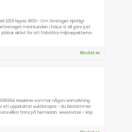
 2001 Nypris 9100:- Om företaget Hjärtligt
företaget med kunden i fokus Vi vill göra just
i jobbar aktivt för att förbättra miljöaspekterna
Blocket.se
30, 5161394 Maskiner som har någon anmärkning
is är ett uppskattat auktionspris - du bestämmer
ionsvillkor finns på hemsidan. www.kvd.se - köp