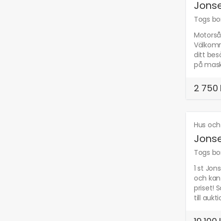
Jonse
Togs bor
Motorså
Välkomme
ditt bes
på maski
2 750 
Hus och
Jonse
Togs bor
1 st Jo
och kan 
priset! 
till aukt