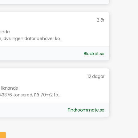
2 år
nande
, dvs ingen dator behöver ko...
Blocket.se
12 dagar
 liknande
 43376 Jonsered. På 70m2 fö...
Findroommate.se