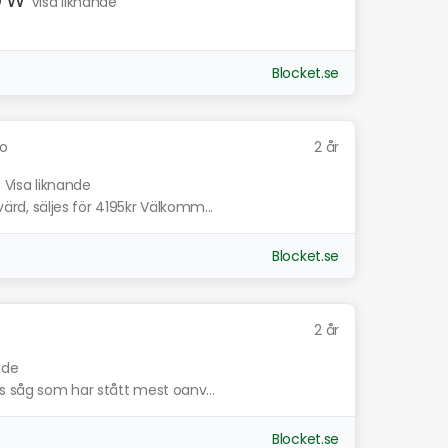
Visa liknande
Blocket.se
o
2 år
.
Visa liknande
d, säljes för 4195kr Välkomm...
Blocket.se
2 år
nde
s såg som har stått mest oanv...
Blocket.se