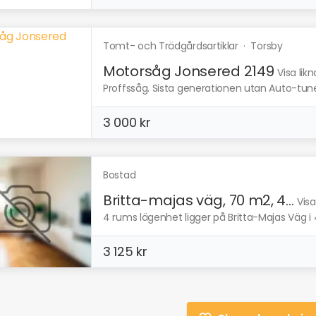
Tomt- och Trädgårdsartiklar
·
Torsby
Motorsåg Jonsered 2149
Visa lik
Proffssåg. Sista generationen utan Auto-tune
3 000 kr
Bostad
Britta-majas väg, 70 m2, 4...
Visa
4 rums lägenhet ligger på Britta-Majas Väg i
3 125 kr