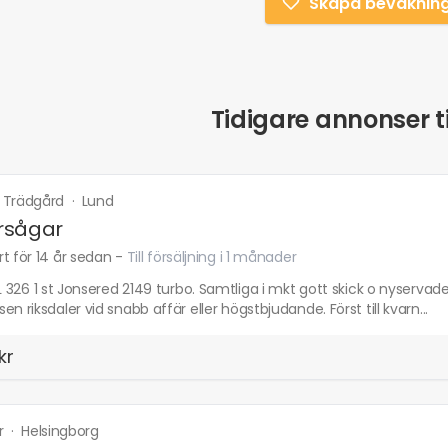
Skapa bevaknin
Tidigare annonser ti
 Trädgård
·
Lund
rsågar
t för 14 år sedan
-
Till försäljning i 1 månader
HL 326 1 st Jonsered 2149 turbo. Samtliga i mkt gott skick o nyservad
en riksdaler vid snabb affär eller högstbjudande. Först till kvarn...
kr
r
·
Helsingborg