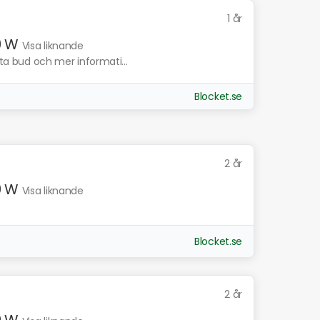
1 år
9 W
Visa liknande
sta bud och mer informati...
Blocket.se
2 år
9 W
Visa liknande
Blocket.se
2 år
9 W