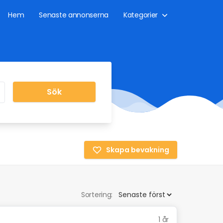
Hem
Senaste annonserna
Kategorier
Sök
Skapa bevakning
Sortering:
1 år