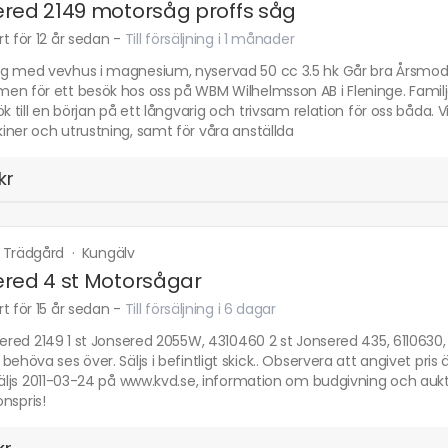
red 2149 motorsåg proffs såg
t för 12 år sedan
-
Till försäljning i 1 månader
g med vevhus i magnesium, nyservad 50 cc 3.5 hk Går bra Årsmodell
n för ett besök hos oss på WBM Wilhelmsson AB i Fleninge. Familje
ök till en början på ett långvarig och trivsam relation för oss båda. V
ner och utrustning, samt för våra anställda
kr
 Trädgård
·
Kungälv
red 4 st Motorsågar
t för 15 år sedan
-
Till försäljning i 6 dagar
nsered 2149 1 st Jonsered 2055W, 4310460 2 st Jonsered 435, 61106
behöva ses över. Säljs i befintligt skick.. Observera att angivet pr
Säljs 2011-03-24 på www.kvd.se, information om budgivning och aukt
ionspris!