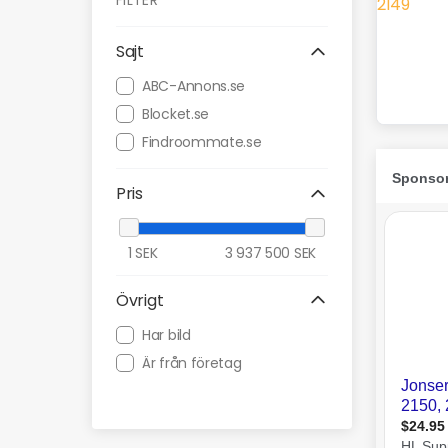
FILTER
Sajt
ABC-Annons.se
Blocket.se
Findroommate.se
Pris
1
SEK
3 937 500
SEK
Övrigt
Har bild
Är från företag