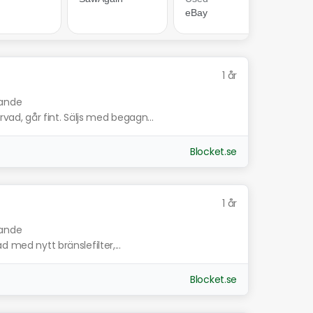
1 år
nande
d, går fint. Säljs med begagn...
Blocket.se
1 år
nande
 med nytt bränslefilter,...
Blocket.se