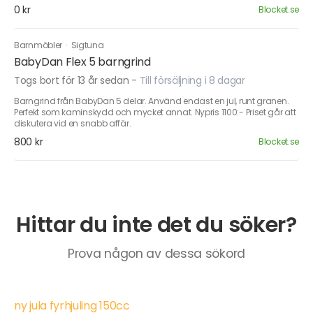
0 kr
Blocket.se
Barnmöbler
·
Sigtuna
BabyDan Flex 5 barngrind
Togs bort för 13 år sedan
-
Till försäljning i 8 dagar
Barngrind från BabyDan 5 delar. Använd endast en jul, runt granen.
Perfekt som kaminskydd och mycket annat. Nypris 1100:- Priset går att
diskutera vid en snabb affär.
800 kr
Blocket.se
Hittar du inte det du söker?
Prova någon av dessa sökord
ny jula fyrhjuling 150cc