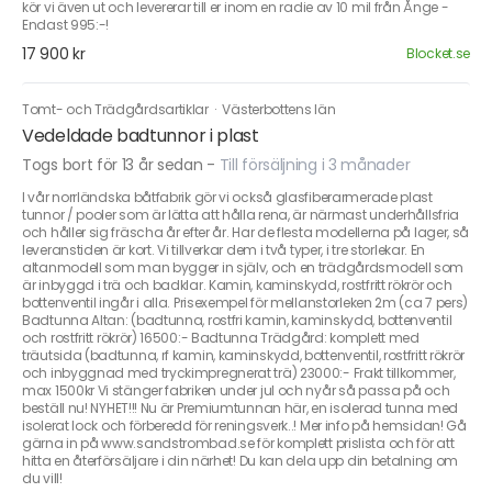
kör vi även ut och levererar till er inom en radie av 10 mil från Ånge -
Endast 995:-!
17 900 kr
Blocket.se
Tomt- och Trädgårdsartiklar
·
Västerbottens län
Vedeldade badtunnor i plast
Togs bort för 13 år sedan
-
Till försäljning i 3 månader
I vår norrländska båtfabrik gör vi också glasfiberarmerade plast
tunnor / pooler som är lätta att hålla rena, är närmast underhållsfria
och håller sig fräscha år efter år. Har de flesta modellerna på lager, så
leveranstiden är kort. Vi tillverkar dem i två typer, i tre storlekar. En
altanmodell som man bygger in själv, och en trädgårdsmodell som
är inbyggd i trä och badklar. Kamin, kaminskydd, rostfritt rökrör och
bottenventil ingår i alla. Prisexempel för mellanstorleken 2m (ca 7 pers)
Badtunna Altan: (badtunna, rostfri kamin, kaminskydd, bottenventil
och rostfritt rökrör) 16500:- Badtunna Trädgård: komplett med
träutsida (badtunna, rf kamin, kaminskydd, bottenventil, rostfritt rökrör
och inbyggnad med tryckimpregnerat trä) 23000:- Frakt tillkommer,
max 1500kr Vi stänger fabriken under jul och nyår så passa på och
beställ nu! NYHET!!! Nu är Premiumtunnan här, en isolerad tunna med
isolerat lock och förberedd för reningsverk..! Mer info på hemsidan! Gå
gärna in på www.sandstrombad.se för komplett prislista och för att
hitta en återförsäljare i din närhet! Du kan dela upp din betalning om
du vill!