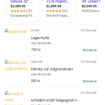
Umeå
8 månader
Lagerhylla
Visa liknande
700 kr
Blocket.se
Uppsala
8 månader
Disney Jul Julgranskulor
Visa liknande
250 kr
Blocket.se
8 månader
schelich stall i begagnat v...