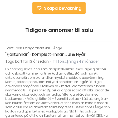
Skapa bevakning
Tidigare annonser till salu
Tomt- och Trädgårdsartiklar
·
Ånge
"Fjälltunnan"-Komplett-Innan Jul & Nyår
Togs bort för 13 år sedan
-
Till försäljning i 4 månader
En charmig Badtunna som är rejält tillverkad i flera lager glasfiber
och gelcoat! Kaminen är tillverkad av rostfritt stål och har ett
cirkulationsrör som bidrar till en mycket snabbare uppvärmning.
Kamin, betsad panel, kaminskydd och skorsten ingår! Färdig att
användas omgånde! Storleken är 2 meter i diameter och tunnan
rymmer ca 8 - 10 personer. Djupet är anpassat så att alla badande
ska kunna sitta ledigt och behagligt. Ytterligare fördelar med
badtunnan: - Väldigt lättskött - Svensktillverkad - Lätt att rengöra -
Kan brukas året om oavsett väder Det finns även en mindre modell
som är 180 cm i diameter med lite högre sits. Dessa finns i Ånge och
fraktas väldigt enkelt med vanligt bilsläp. Slå till i tid och var
garanterad på att ha en Badtunna hemma i Jul och Nyår! OBS: Nu