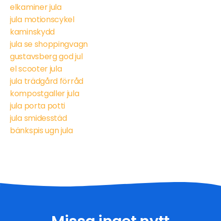
elkaminer jula
jula motionscykel
kaminskydd
jula se shoppingvagn
gustavsberg god jul
el scooter jula
jula trädgård förråd
kompostgaller jula
jula porta potti
jula smidesstäd
bänkspis ugn jula