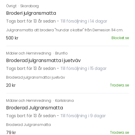
Övrigt
·
Skaraborg
Broderi julgransmatta
Togs bort för 13 år sedan
-
Till försäljning i 14 dagar
Julgransmatta att brodera "hundar o katter" från Demesion 114 cm.
500 kr
Blocket.se
Möbler och Heminredning
·
Brunflo
Broderad julgransmatta i juetväv
Togs bort för 13 år sedan
-
Till försäljning i 15 dagar
Broderad julgransmatta i juetväv
20 kr
Tradera.se
Möbler och Heminredning
·
Karlskrona
Broderad Julgransmatta
Togs bort för 13 år sedan
-
Till försäljning i 9 dagar
Broderad Julgransmatta
79 kr
Tradera.se