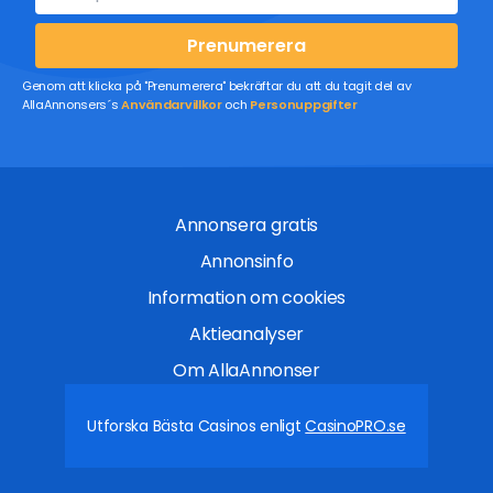
Prenumerera
Genom att klicka på "Prenumerera" bekräftar du att du tagit del av
AllaAnnonsers´s
Användarvillkor
och
Personuppgifter
Annonsera gratis
Annonsinfo
Information om cookies
Aktieanalyser
Om AllaAnnonser
Utforska Bästa Casinos enligt
CasinoPRO.se