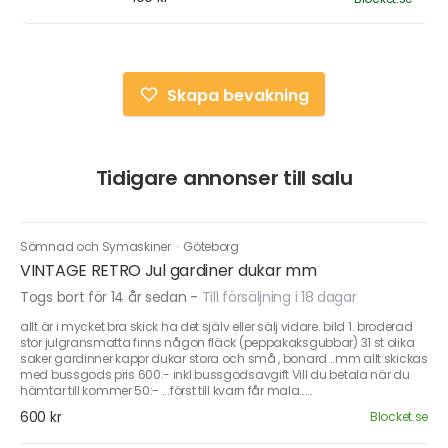
Skapa bevakning
Tidigare annonser till salu
Sömnad och Symaskiner
·
Göteborg
VINTAGE RETRO Jul gardiner dukar mm
Togs bort för 14 år sedan
-
Till försäljning i 18 dagar
allt är i mycket bra skick ha det själv eller sälj vidare. bild 1. broderad
stor julgransmatta finns någon fläck (peppakaksgubbar) 31 st olika
saker gardinner kappr dukar stora och små , bonard ..mm allt skickas
med bussgods pris 600:- inkl bussgodsavgift Vill du betala när du
hämtar till kommer 50:- ...först till kvarn får mala.....
600 kr
Blocket.se