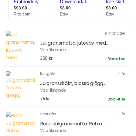
9 månader
Jul gransmatta, juteväv med...
Visa liknande
300 kr
Blocket.se
Kungälv
1 år
Julgransdräkt, blossa glögg...
Visa liknande
75 kr
Blocket.se
Västerås
1 år
Rund Julgransmatta. Retro....
Visa liknande