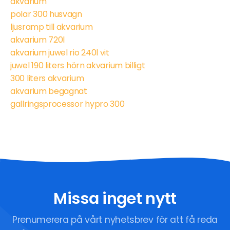
akvarium
polar 300 husvagn
ljusramp till akvarium
akvarium 720l
akvarium juwel rio 240l vit
juwel 190 liters hörn akvarium billigt
300 liters akvarium
akvarium begagnat
gallringsprocessor hypro 300
Missa inget nytt
Prenumerera på vårt nyhetsbrev för att få reda