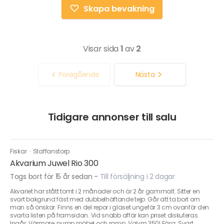
Skapa bevakning
Visar sida
1
av
2
Föregående
Nästa
Tidigare annonser till salu
Fiskar
·
Staffanstorp
Akvarium Juwel Rio 300
Togs bort för 15 år sedan
-
Till försäljning i 2 dagar
Akvariet har stått tomt i 2 månader och är 2 år gammalt. Sitter en
svart bakgrund fäst med dubbelhäftande tejp. Går att ta bort om
man så önskar. Finns en del repor i glaset ungefär 3 cm ovanför den
svarta listen på framsidan. Vid snabb affär kan priset diskuteras.
Ingår: Värmare, pump möbel och ramp. Volym 350l Färg: Svart