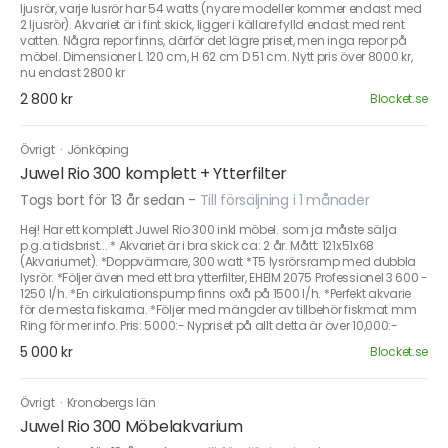
ljusrör, varje lusrör har 54 watts (nyare modeller kommer endast med
2 ljusrör). Akvariet är i fint skick, ligger i källare fylld endast med rent
vatten. Några repor finns, därför det lägre priset, men inga repor på
möbel. Dimensioner L 120 cm, H 62 cm D 51 cm. Nytt pris över 8000 kr,
nu endast 2800 kr
2 800 kr
Blocket.se
Övrigt
·
Jönköping
Juwel Rio 300 komplett + Ytterfilter
Togs bort för 13 år sedan
-
Till försäljning i 1 månader
Hej! Har ett komplett Juwel Rio 300 inkl möbel. som ja måste sälja
p.g.a tidsbrist... * Akvariet är i bra skick ca: 2 år. Mått: 121x51x68
(Akvariumet). *Doppvärmare, 300 watt *T5 lysrörsramp med dubbla
lysrör. *Följer även med ett bra ytterfilter, EHEIM 2075 Professionel 3 600 -
1250 l/h. *En cirkulationspump finns oxå på 1500 l/h. *Perfekt akvarie
för de mesta fiskarna. *Följer med mängder av tillbehör fiskmat mm
Ring för mer info. Pris: 5000:- Nypriset på allt detta är över 10,000:-
5 000 kr
Blocket.se
Övrigt
·
Kronobergs län
Juwel Rio 300 Möbelakvarium