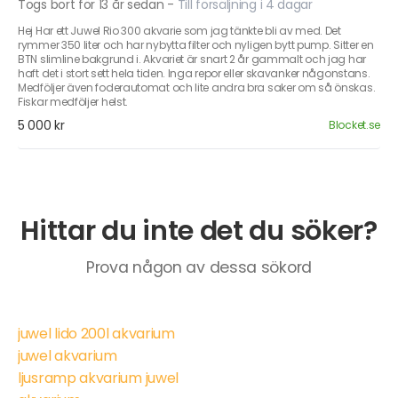
Togs bort för 13 år sedan
-
Till försäljning i 4 dagar
Hej Har ett Juwel Rio 300 akvarie som jag tänkte bli av med. Det
rymmer 350 liter och har nybytta filter och nyligen bytt pump. Sitter en
BTN slimline bakgrund i. Akvariet är snart 2 år gammalt och jag har
haft det i stort sett hela tiden. Inga repor eller skavanker någonstans.
Medföljer även foderautomat och lite andra bra saker om så önskas.
Fiskar medföljer helst.
5 000 kr
Blocket.se
Hittar du inte det du söker?
Prova någon av dessa sökord
juwel lido 200l akvarium
juwel akvarium
ljusramp akvarium juwel