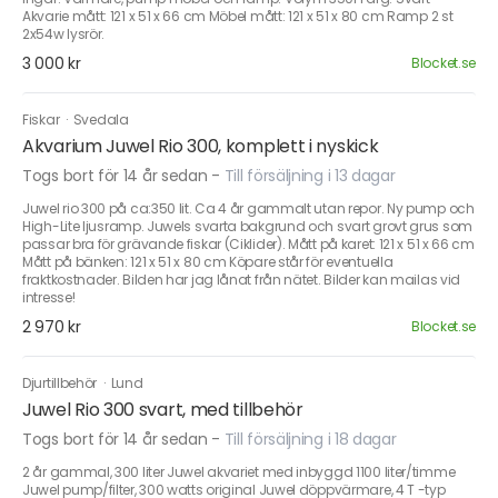
Akvarie mått: 121 x 51 x 66 cm Möbel mått: 121 x 51 x 80 cm Ramp 2 st
2x54w lysrör.
3 000 kr
Blocket.se
Fiskar
·
Svedala
Akvarium Juwel Rio 300, komplett i nyskick
Togs bort för 14 år sedan
-
Till försäljning i 13 dagar
Juwel rio 300 på ca:350 lit. Ca 4 år gammalt utan repor. Ny pump och
High-Lite ljusramp. Juwels svarta bakgrund och svart grovt grus som
passar bra för grävande fiskar (Ciklider). Mått på karet: 121 x 51 x 66 cm
Mått på bänken: 121 x 51 x 80 cm Köpare står för eventuella
fraktkostnader. Bilden har jag lånat från nätet. Bilder kan mailas vid
intresse!
2 970 kr
Blocket.se
Djurtillbehör
·
Lund
Juwel Rio 300 svart, med tillbehör
Togs bort för 14 år sedan
-
Till försäljning i 18 dagar
2 år gammal, 300 liter Juwel akvariet med inbyggd 1100 liter/timme
Juwel pump/filter, 300 watts original Juwel döppvärmare, 4 T -typ