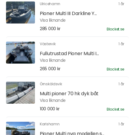
Ulricehamn
1 år
Pioner Multi III Darkline Y...
Visa liknande
285 000 kr
Blocket.se
Västervik
1 år
Fullutrustad Pioner Multi I...
Visa liknande
265 000 kr
Blocket.se
Örnsköldsvik
1 år
Multi pioner 70 hk dyk båt
Visa liknande
100 000 kr
Blocket.se
Karlshamn
1 år
Pioner Multi nya modellen s...