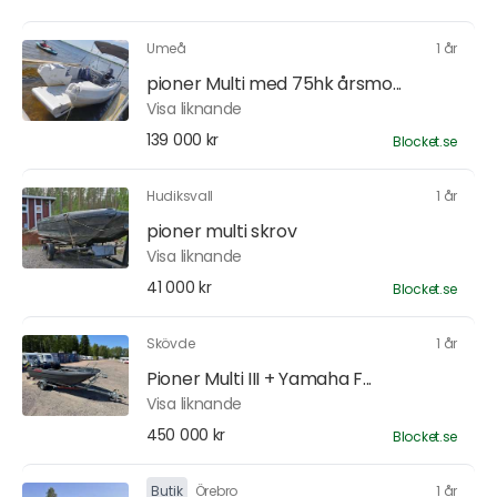
Umeå
1 år
pioner Multi med 75hk årsmo...
Visa liknande
139 000 kr
Blocket.se
Hudiksvall
1 år
pioner multi skrov
Visa liknande
41 000 kr
Blocket.se
Skövde
1 år
Pioner Multi III + Yamaha F...
Visa liknande
450 000 kr
Blocket.se
Butik
Örebro
1 år