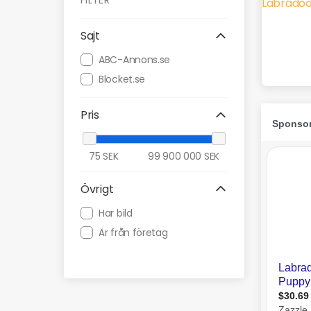
FILTER
Sajt
ABC-Annons.se
Blocket.se
Pris
75
SEK
99 900 000
SEK
Övrigt
Har bild
Är från företag