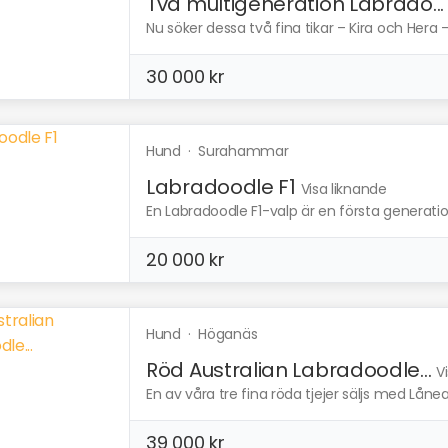
Två multigeneration Labrado...
Nu söker dessa två fina tikar – Kira och Hera – 
30 000 kr
Hund
·
Surahammar
Labradoodle F1
Visa liknande
En Labradoodle F1-valp är en första generatio
20 000 kr
Hund
·
Höganäs
Röd Australian Labradoodle...
V
En av våra tre fina röda tjejer säljs med Låneav
39 000 kr