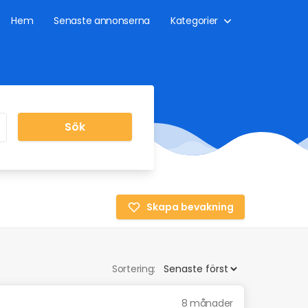
Hem
Senaste annonserna
Kategorier
Sök
Skapa bevakning
Sortering:
8 månader