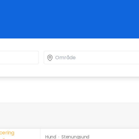
Hund
·
Stenungsund