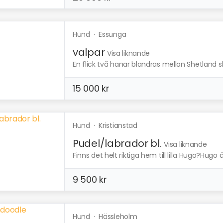
Hund
·
Essunga
valpar
Visa liknande
En flick två hanar blandras mellan Shetland s
15 000 kr
Hund
·
Kristianstad
Pudel/labrador bl.
Visa liknande
Finns det helt riktiga hem till lilla Hugo?Hugo är
9 500 kr
Hund
·
Hässleholm