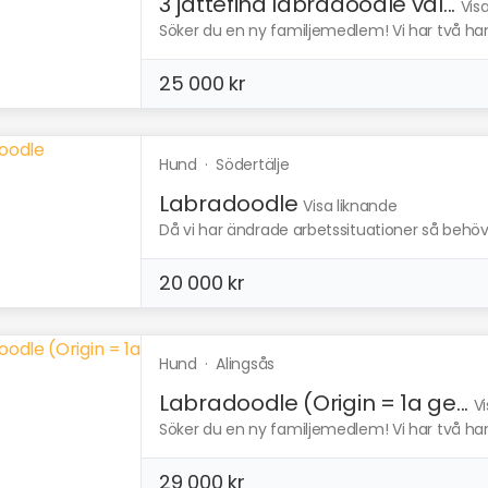
3 jättefina labradoodle val...
Vis
Söker du en ny familjemedlem! Vi har två hana
25 000 kr
Hund
·
Södertälje
Labradoodle
Visa liknande
Då vi har ändrade arbetssituationer så behöver
20 000 kr
Hund
·
Alingsås
Labradoodle (Origin = 1a ge...
Vi
Söker du en ny familjemedlem! Vi har två hana
29 000 kr