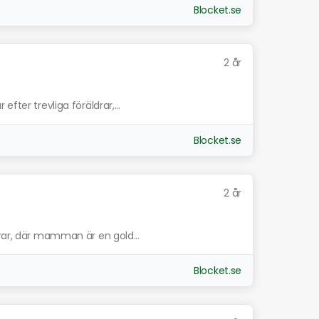
Blocket.se
2 år
fter trevliga föräldrar,...
Blocket.se
2 år
drar, där mamman är en gold...
Blocket.se