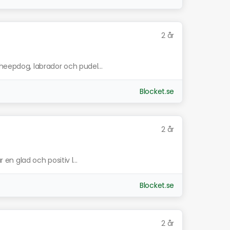
2 år
heepdog, labrador och pudel...
Blocket.se
2 år
 en glad och positiv l...
Blocket.se
2 år