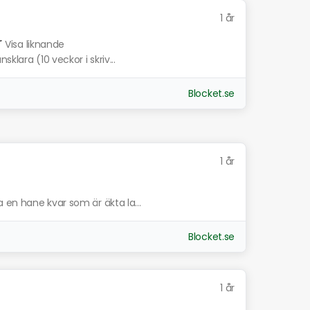
1 år
r
Visa liknande
klara (10 veckor i skriv...
Blocket.se
1 år
 en hane kvar som är äkta la...
Blocket.se
1 år