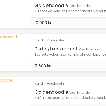
Goldendoodle
Visa liknande
Nu finns de bara en Underbar doodle valpar kvar
10 000 kr
Hund
·
Kristianstad
Pudel/Labrador bl.
Visa liknande
Två söta valpar letar kärleksfulle och bliva
7 500 kr
Hund
·
Hässleholm
Goldendoodle
Visa liknande
Nu finns de bara en Underbar doodle valpar kvar