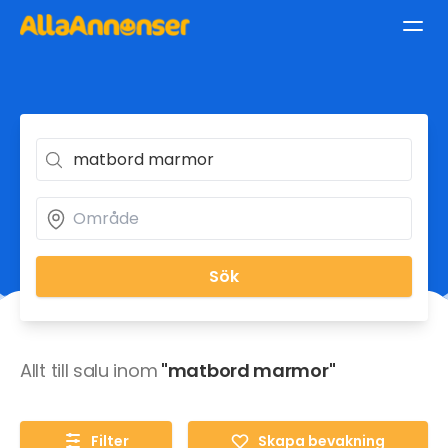
Sök
Allt till salu inom
"matbord marmor"
Filter
Skapa bevakning