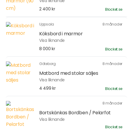
Visa liknande
2 400 kr
Blocket.se
Uppsala
8 månader
Köksbord i marmor
Visa liknande
8 000 kr
Blocket.se
Göteborg
8 månader
Matbord med stolar säljes
Visa liknande
4 499 kr
Blocket.se
8 månader
Bortskänkas Bordben / Pelarfot
Visa liknande
Blocket.se