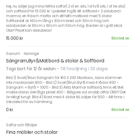
Hej, nu säljer jag mina felfria soffor( 2 st en sits, 1 st två sits, 1 st tre sits)
och soffbord för 15 000 kr. I paketet ingår ett soffbord+ 2 sidobord i
marmor, en fräsch matta och ett felfri matbord med 5 stolar.
Soffbordet är 140cm lång x 80cm bred och 50cm hög och
sidoborden är 60cm x 60cm och 50cm hög. Borden är i gott skick.
Obs!! Priset kan diskuteras!
15 000 kr
Blocket.se
Sovrum
·
Haninge
Sängram,Byrå,Matbord & stolar & Soffbord
Togs bort för 12 år sedan
-
Till försäljning i 30 dagar
Bild 1) Svart/Brun Sängram för 160 X 200 Madrass , bara stommen
inte madrassen 800:- Bild 2) Svart/Brun Byrå med 4 lådor 400:-
Sängram + Byrå = 1000:- Bild 3) Äkta Marmor soffbord, finns ett litet
märke därav det låga priset 400:- Billigare vid snabb affär OBS!!! Det
är riktigt tungt. Bild 4) Bord med 4 stolar till, säljes för 500:- Allt finns i
Vendelsö för av hämtning.
0 kr
Blocket.se
Soffor och fåtöljer
Fina möbler och stolar