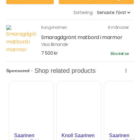
Sortering:
Kungsholmen
8 månader
Smaragdgrönt matbord i marmor
Visa liknande
7 500 kr
Blocket.se