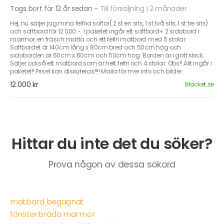
Togs bort för 12 år sedan
-
Till försäljning i 2 månader
Hej, nu säljer jag mina felfria soffor( 2 st en sits, 1 st två sits, 1 st tre sits)
och soffbord för 12 000:-. I paketet ingår ett soffbord+ 2 sidobord i
marmor, en fräsch matta och ett felfri matbord med 5 stolar.
Soffbordet är 140cm lång x 80cm bred och 50cm hög och
sidoborden är 60cm x 60cm och 50cm hög. Borden är i gott skick.
Säljer också ett matbord som är helt felfri och 4 stolar. Obs!! Allt ingår i
paketet!! Priset kan diskuteras!!!! Maila för mer info och bilder.
12 000 kr
Blocket.se
Hittar du inte det du söker?
Prova någon av dessa sökord
matbord begagnat
fönsterbräda marmor