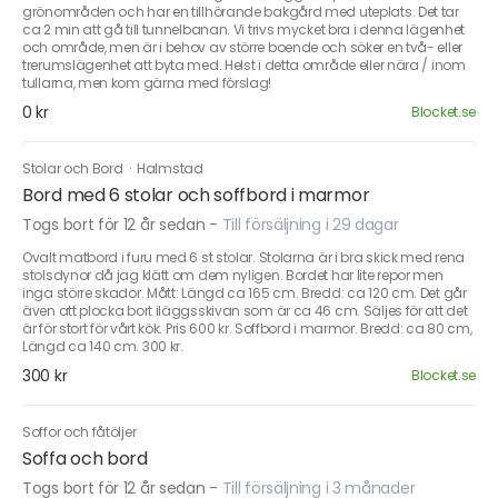
grönområden och har en tillhörande bakgård med uteplats. Det tar
ca 2 min att gå till tunnelbanan. Vi trivs mycket bra i denna lägenhet
och område, men är i behov av större boende och söker en två- eller
trerumslägenhet att byta med. Helst i detta område eller nära / inom
tullarna, men kom gärna med förslag!
0 kr
Blocket.se
Stolar och Bord
·
Halmstad
Bord med 6 stolar och soffbord i marmor
Togs bort för 12 år sedan
-
Till försäljning i 29 dagar
Ovalt matbord i furu med 6 st stolar. Stolarna är i bra skick med rena
stolsdynor då jag klätt om dem nyligen. Bordet har lite repor men
inga större skador. Mått: Längd ca 165 cm. Bredd: ca 120 cm. Det går
även att plocka bort iläggsskivan som är ca 46 cm. Säljes för att det
är för stort för vårt kök. Pris 600 kr. Soffbord i marmor. Bredd: ca 80 cm,
Längd ca 140 cm. 300 kr.
300 kr
Blocket.se
Soffor och fåtöljer
Soffa och bord
Togs bort för 12 år sedan
-
Till försäljning i 3 månader