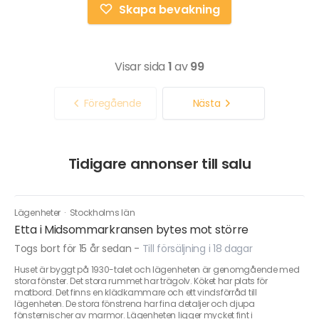
Skapa bevakning
Visar sida
1
av
99
Föregående
Nästa
Tidigare annonser till salu
Lägenheter
·
Stockholms län
Etta i Midsommarkransen bytes mot större
Togs bort för 15 år sedan
-
Till försäljning i 18 dagar
Huset är byggt på 1930-talet och lägenheten är genomgående med
stora fönster. Det stora rummet har trägolv. Köket har plats för
matbord. Det finns en klädkammare och ett vindsförråd till
lägenheten. De stora fönstrena har fina detaljer och djupa
fönsternischer av marmor. Lägenheten ligger mycket fint i