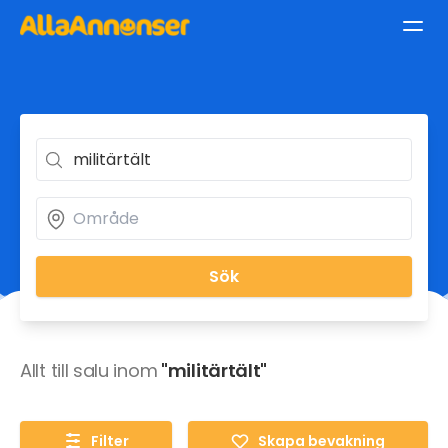
Sök
Allt till salu inom
"militärtält"
Filter
Skapa bevakning