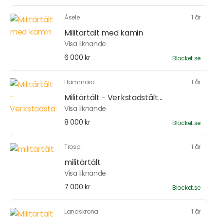
Åsele
1 år
Militärtält med kamin
Visa liknande
6 000 kr
Blocket.se
Hammarö
1 år
Militärtält - Verkstadstält...
Visa liknande
8 000 kr
Blocket.se
Trosa
1 år
militärtält
Visa liknande
7 000 kr
Blocket.se
Landskrona
1 år