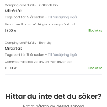
Camping och Frilufsliv
·
Gotlands län
Militärtält
Togs bort för 15 år sedan
-
Till försäljning i Igår
12man med kamin. så det går att campa året runt.
1 800 kr
Blocket.se
Camping och Frilufsliv
·
Ronneby
Militärtält
Togs bort för 15 år sedan
-
Till försäljning i Igår
Gammalt militärtält, väl använt men användart
1 000 kr
Blocket.se
Hittar du inte det du söker?
Prova någon av dessa sökord