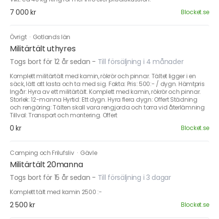
7 000 kr
Blocket.se
Övrigt
·
Gotlands län
Militärtält uthyres
Togs bort för 12 år sedan
-
Till försäljning i 4 månader
Komplett militärtält med kamin, rökrör och pinnar. Tältet ligger i en
säck, lätt att lasta och ta med sig. Fakta: Pris: 500:- / dygn. Hämtpris
Ingår: Hyra av ett militärtält. Komplett med kamin, rökrör och pinnar.
Storlek: 12-manna Hyrtid: Ett dygn. Hyra flera dygn: Offert Städning
och rengöring: Tälten skall vara rengjorda och torra vid återlämning
Tillval: Transport och montering. Offert
0 kr
Blocket.se
Camping och Frilufsliv
·
Gävle
Militärtält 20manna
Togs bort för 15 år sedan
-
Till försäljning i 3 dagar
Komplett tält med kamin 2500 :-
2 500 kr
Blocket.se