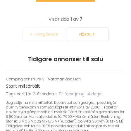
Visar sida
1
av
7
Föregående
Nästa
Tidigare annonser till salu
Camping och Frilufsliv
·
Västmanlands län
Stort militärtält
Togs bort för 13 år sedan
-
Till försäljning i 4 dagar
Jag säljer nu mitt militärtält. Det är stort och gediget. I priset ingår
även fyrbenskamin som jag köpte till ett nypris av 2000:-. Tältet är
använt fyra gånger och är i nyskick. Tältet är köpt från garderoben för
9.900 kronor. Men säljer det nu för 7000:- Här är måtten: Beskrivning:
Storlek: 6 M x 5 M x 3,2 M x 1,75 M ("kupolen") Golvyta: 30 kvm (6 M x 5 M)
Tältgolvet och tältet i 100% polyester segelduk Tältstolpar av metall
Vikt: ca 40 kg Ring för mer info eller prisdiskussion.