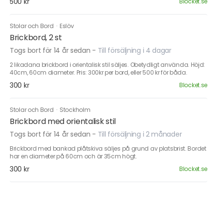
500 kr
Blocket.se
Stolar och Bord
·
Eslöv
Brickbord, 2 st
Togs bort för 14 år sedan
-
Till försäljning i 4 dagar
2 likadana brickbord i orientalisk stil säljes. Obetydligt använda. Höjd:
40cm, 60cm diameter. Pris: 300kr per bord, eller 500 kr för båda.
300 kr
Blocket.se
Stolar och Bord
·
Stockholm
Brickbord med orientalisk stil
Togs bort för 14 år sedan
-
Till försäljning i 2 månader
Brickbord med bankad plåtskiva säljes på grund av platsbrist. Bordet
har en diameter på 60cm och är 35cm högt.
300 kr
Blocket.se