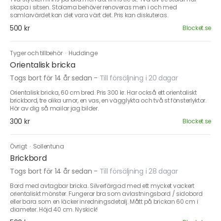
skapa i sitsen. Stolarna behöver renoveras men i och med
samlarvärdet kan det vara värt det. Pris kan diskuteras.
500 kr
Blocket.se
Tyger och tillbehör
·
Huddinge
Orientalisk bricka
Togs bort för 14 år sedan
-
Till försäljning i 20 dagar
Orientalisk bricka, 60 cm bred. Pris 300 kr. Har också ett orientaliskt
brickbord, tre olika urnor, en vas, en vägglykta och två st fönsterlyktor.
Hör av dig så mailar jag bilder.
300 kr
Blocket.se
Övrigt
·
Sollentuna
Brickbord
Togs bort för 14 år sedan
-
Till försäljning i 28 dagar
Bord med avtagbar bricka. Silverfärgad med ett mycket vackert
orientaliskt mönster. Fungerar bra som avlastningsbord / sidobord
eller bara som en läcker inredningsdetalj. Mått på brickan 60 cm i
diameter. Höjd 40 cm. Nyskick!