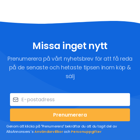
Missa inget nytt
Prenumerera på vårt nyhetsbrev för att få reda
på de senaste och hetaste tipsen inom köp &
sälj
Prenumerera
Genom att klicka på "Prenumerera" bekräftar du att du tagit del av
AllaAnnonsers´s
Användarvillkor
och
Personuppgifter