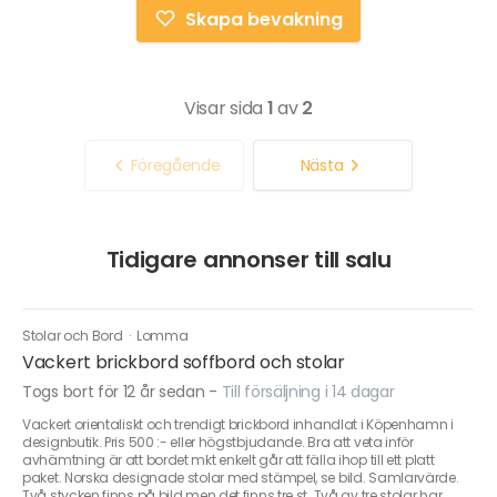
Skapa bevakning
Visar sida
1
av
2
Föregående
Nästa
Tidigare annonser till salu
Stolar och Bord
·
Lomma
Vackert brickbord soffbord och stolar
Togs bort för 12 år sedan
-
Till försäljning i 14 dagar
Vackert orientaliskt och trendigt brickbord inhandlat i Köpenhamn i
designbutik. Pris 500 :- eller högstbjudande. Bra att veta inför
avhämtning är att bordet mkt enkelt går att fälla ihop till ett platt
paket. Norska designade stolar med stämpel, se bild. Samlarvärde.
Två stycken finns på bild men det finns tre st. Två av tre stolar har