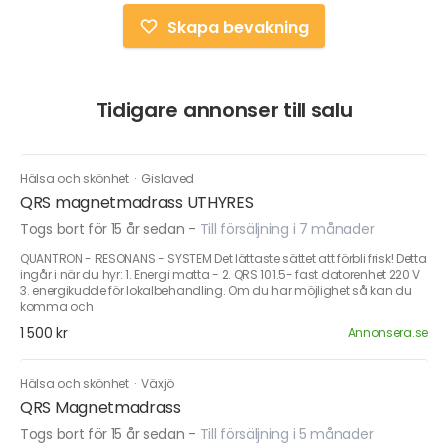
Skapa bevakning
Tidigare annonser till salu
Hälsa och skönhet
·
Gislaved
QRS magnetmadrass UTHYRES
Togs bort för 15 år sedan
-
Till försäljning i 7 månader
QUANTRON - RESONANS - SYSTEM Det lättaste sättet att förbli frisk! Detta
ingår i när du hyr: 1. Energi matta - 2. QRS 101.5- fast datorenhet 220 V
3. energikudde för lokalbehandling. Om du har möjlighet så kan du
komma och
1 500 kr
Annonsera.se
Hälsa och skönhet
·
Växjö
QRS Magnetmadrass
Togs bort för 15 år sedan
-
Till försäljning i 5 månader