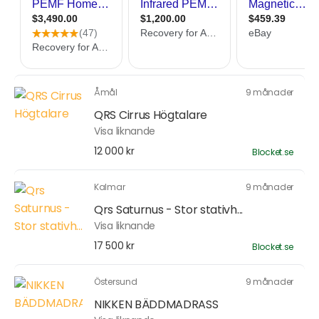
Åmål
9 månader
QRS Cirrus Högtalare
Visa liknande
12 000 kr
Blocket.se
Kalmar
9 månader
Qrs Saturnus - Stor stativh...
Visa liknande
17 500 kr
Blocket.se
Östersund
9 månader
NIKKEN BÄDDMADRASS