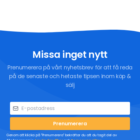
Missa inget nytt
Prenumerera på vårt nyhetsbrev för att få reda
på de senaste och hetaste tipsen inom köp &
sälj
Prenumerera
Genom att klicka på "Prenumerera" bekräftar du att du tagit del av