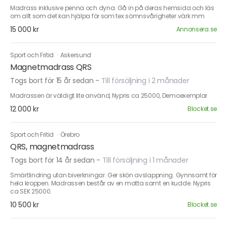
Madrass inklusive penna och dyna. Gå in på deras hemsida och läs
om allt som det kan hjälpa för som tex sömnsvårigheter värk mm
15 000 kr
Annonsera.se
Sport och Fritid
·
Askersund
Magnetmadrass QRS
Togs bort för 15 år sedan
-
Till försäljning i 2 månader
Madrassen är väldigt lite använd, Nypris ca 25000, Demoexemplar
12 000 kr
Blocket.se
Sport och Fritid
·
Örebro
QRS, magnetmadrass
Togs bort för 14 år sedan
-
Till försäljning i 1 månader
Smärtlindring utan biverkningar. Ger skön avslappning. Gynnsamt för
hela kroppen. Madrassen består av en matta samt en kudde. Nypris
ca SEK 25000.
10 500 kr
Blocket.se