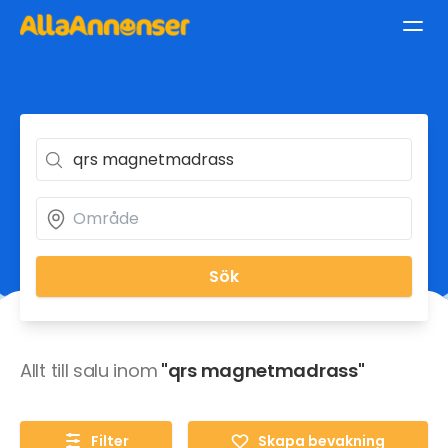
Sök
Allt till salu inom
"qrs magnetmadrass"
Filter
Skapa bevakning