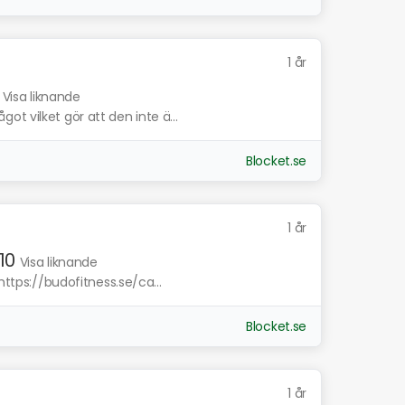
1 år
Visa liknande
t vilket gör att den inte ä...
Blocket.se
1 år
10
Visa liknande
https://budofitness.se/ca...
Blocket.se
1 år