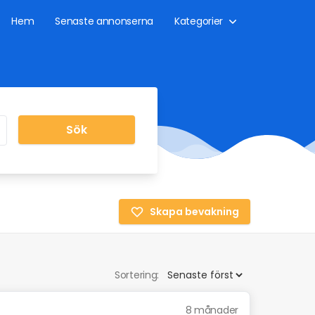
Hem
Senaste annonserna
Kategorier
Sök
Skapa bevakning
Sortering:
8 månader