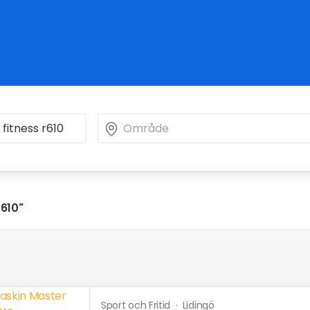
r610"
Sport och Fritid
·
Lidingö