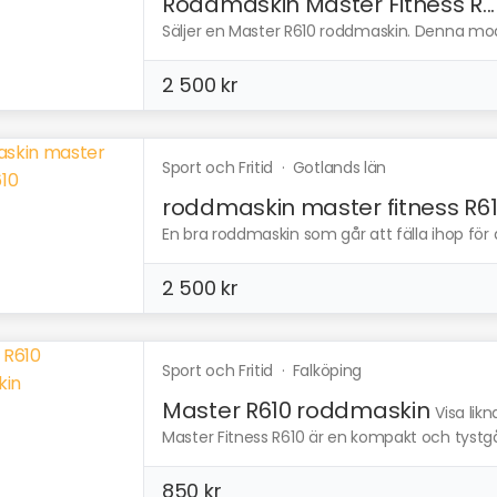
Roddmaskin Master Fitness R...
Säljer en Master R610 roddmaskin. Denna modell
2 500 kr
Sport och Fritid
·
Gotlands län
roddmaskin master fitness R6
En bra roddmaskin som går att fälla ihop för a
2 500 kr
Sport och Fritid
·
Falköping
Master R610 roddmaskin
Visa lik
Master Fitness R610 är en kompakt och tyst
850 kr