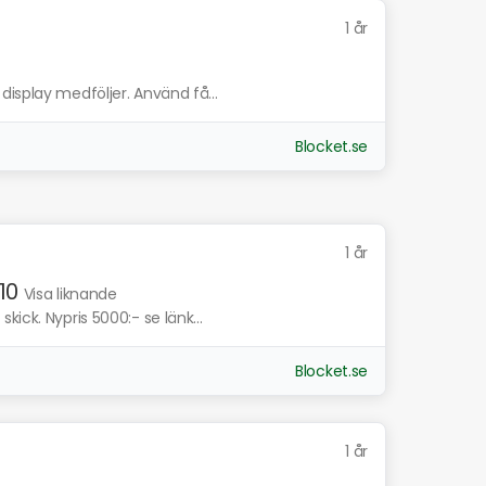
1 år
isplay medföljer. Använd få...
Blocket.se
1 år
10
Visa liknande
ick. Nypris 5000:- se länk...
Blocket.se
1 år