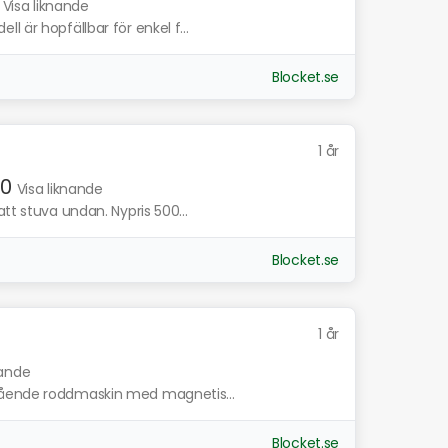
Visa liknande
 är hopfällbar för enkel f...
Blocket.se
1 år
10
Visa liknande
tt stuva undan. Nypris 500...
Blocket.se
1 år
nande
gående roddmaskin med magnetis...
Blocket.se