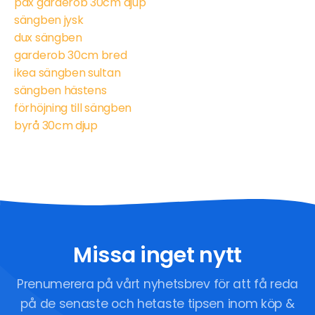
pax garderob 30cm djup
sängben jysk
dux sängben
garderob 30cm bred
ikea sängben sultan
sängben hästens
förhöjning till sängben
byrå 30cm djup
Missa inget nytt
Prenumerera på vårt nyhetsbrev för att få reda
på de senaste och hetaste tipsen inom köp &