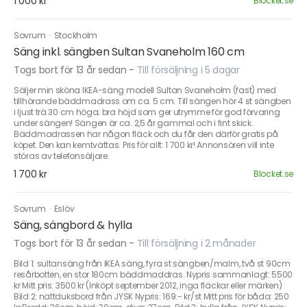
1 000 kr
Blocket.se
Sovrum
·
Stockholm
Säng inkl. sängben Sultan Svaneholm 160 cm
Togs bort för 13 år sedan
-
Till försäljning i 5 dagar
Säljer min sköna IKEA-säng modell Sultan Svaneholm (fast) med
tillhörande bäddmadrass om ca. 5 cm. Till sängen hör 4 st sängben
i ljust trä 30 cm höga; bra höjd som ger utrymme för god förvaring
under sängen! Sängen är ca. 2,5 år gammal och i fint skick.
Bäddmadrassen har någon fläck och du får den därför gratis på
köpet. Den kan kemtvättas. Pris för allt: 1 700 kr! Annonsören vill inte
störas av telefonsäljare.
1 700 kr
Blocket.se
Sovrum
·
Eslöv
Säng, sängbord & hylla
Togs bort för 13 år sedan
-
Till försäljning i 2 månader
Bild 1: sultansäng från IKEA säng, fyra st sängben/malm, två st 90cm
resårbotten, en stor 180cm bäddmaddras. Nypris sammanlagt: 5500
kr Mitt pris: 3500 kr (Inköpt september 2012, inga fläckar eller märken)
Bild 2: nattduksbord från JYSK Nypris: 169:- kr/st Mitt pris för båda: 250