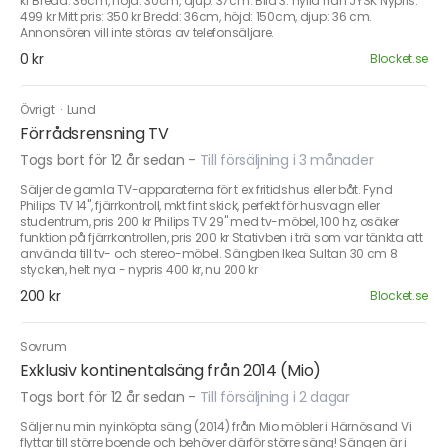
kr Bredd: 36cm, höjd: 30cm, djup: 37cm. Bild 3: hylla från JYSK Nypris:
499 kr Mitt pris: 350 kr Bredd: 36cm, höjd: 150cm, djup: 36 cm.
Annonsören vill inte störas av telefonsäljare.
0 kr
Blocket.se
Övrigt
·
Lund
Förrådsrensning TV
Togs bort för 12 år sedan
-
Till försäljning i 3 månader
Säljer de gamla TV-apparaterna för t ex fritidshus eller båt. Fynd
Philips TV 14", fjärrkontroll, mkt fint skick, perfekt för husvagn eller
studentrum, pris 200 kr Philips TV 29" med tv-möbel, 100 hz, osäker
funktion på fjärrkontrollen, pris 200 kr Stativben i trä som var tänkta att
använda till tv- och stereo-möbel. Sängben Ikea Sultan 30 cm 8
stycken, helt nya - nypris 400 kr, nu 200 kr
200 kr
Blocket.se
Sovrum
Exklusiv kontinentalsäng från 2014 (Mio)
Togs bort för 12 år sedan
-
Till försäljning i 2 dagar
Säljer nu min nyinköpta säng (2014) från Mio möbler i Härnösand Vi
flyttar till större boende och behöver därför större säng! Sängen är i