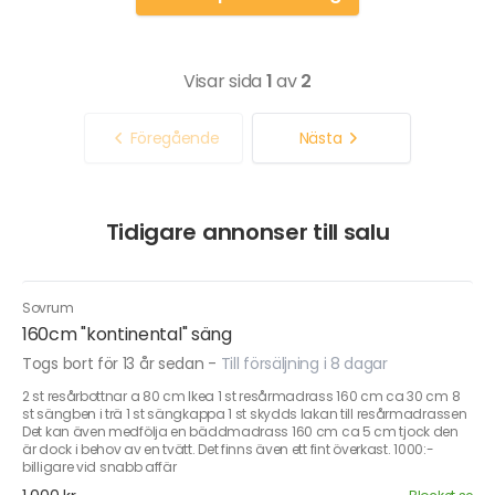
Visar sida
1
av
2
Föregående
Nästa
Tidigare annonser till salu
Sovrum
160cm "kontinental" säng
Togs bort för 13 år sedan
-
Till försäljning i 8 dagar
2 st resårbottnar a 80 cm Ikea 1 st resårmadrass 160 cm ca 30 cm 8
st sängben i trä 1 st sängkappa 1 st skydds lakan till resårmadrassen
Det kan även medfölja en bäddmadrass 160 cm ca 5 cm tjock den
är dock i behov av en tvätt. Det finns även ett fint överkast. 1000:-
billigare vid snabb affär