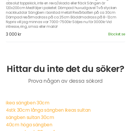
absolut toppskick, inte en reva/skada eller fläck Sängen är
120x200cm Medföljer i paketet: Dämpad huvudgavel Två stycken
nackkuddar Sängben i borstad metall Resårbotten på ca 30cm
Dämpad resårmadrass på ca 25cm Bäddmadrass på 8-12cm
Nypris vill jag minnas var 7000-7500kr Säljes nu för 3000kr Vid
intresse, ring, smsa eller maila!
3 000 kr
Blocket.se
Hittar du inte det du söker?
Prova någon av dessa sökord
ikea sängben 30cm
4stk 30cm långa sängben ikeas sultan
sängben sultan 30cm
40cm höga sängben