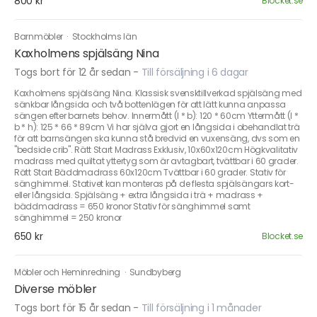
800 kr
Blocket.se
Barnmöbler
·
Stockholms län
Kaxholmens spjälsäng Nina
Togs bort för 12 år sedan
-
Till försäljning i 6 dagar
Kaxholmens spjälsäng Nina. Klassisk svensktillverkad spjälsäng med
sänkbar långsida och två bottenlägen för att lätt kunna anpassa
sängen efter barnets behov. Innermått (l * b): 120 * 60cm Yttermått (l *
b * h): 125 * 66 * 89cm Vi har själva gjort en långsida i obehandlat trä
för att barnsängen ska kunna stå bredvid en vuxensäng, dvs som en
"bedside crib". Rätt Start Madrass Exklusiv, 10x60x120cm Högkvalitativ
madrass med quiltat yttertyg som är avtagbart, tvättbar i 60 grader.
Rätt Start Bäddmadrass 60x120cm Tvättbar i 60 grader. Stativ för
sänghimmel. Stativet kan monteras på de flesta spjälsängars kort-
eller långsida. Spjälsäng + extra långsida i trä + madrass +
bäddmadrass = 650 kronor Stativ för sänghimmel samt
sänghimmel = 250 kronor
650 kr
Blocket.se
Möbler och Heminredning
·
Sundbyberg
Diverse möbler
Togs bort för 15 år sedan
-
Till försäljning i 1 månader