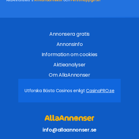
AllaAnnonsers´s
Användarvillkor
och
Personuppgifter
Annonsera gratis
Annonsinfo
Information om cookies
Aktieanalyser
Om AllaAnnonser
Utforska Bästa Casinos enligt
CasinoPRO.se
info@allaannonser.se