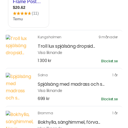
Kungsholmen
9 månader
Troll lux spjälsäng dropsid...
Visa liknande
1 300 kr
Blocket.se
Solna
1 år
Spjälsäng med madrass och s...
Visa liknande
699 kr
Blocket.se
Bromma
1 år
Bokhylla, sänghimmel, förva...