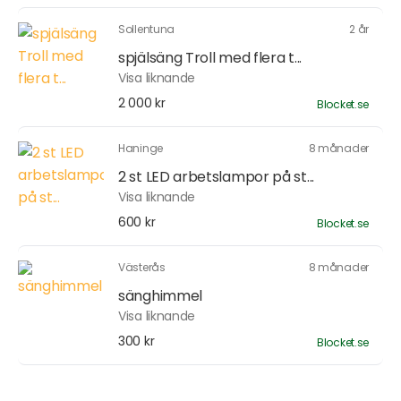
Sollentuna
2 år
spjälsäng Troll med flera t...
Visa liknande
2 000 kr
Blocket.se
Haninge
8 månader
2 st LED arbetslampor på st...
Visa liknande
600 kr
Blocket.se
Västerås
8 månader
sänghimmel
Visa liknande
300 kr
Blocket.se