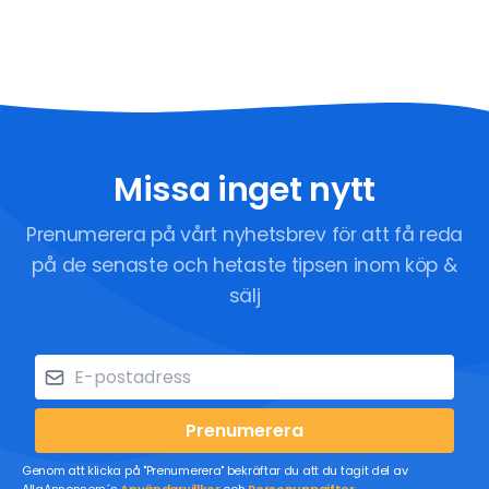
Missa inget nytt
Prenumerera på vårt nyhetsbrev för att få reda
på de senaste och hetaste tipsen inom köp &
sälj
Prenumerera
Genom att klicka på "Prenumerera" bekräftar du att du tagit del av