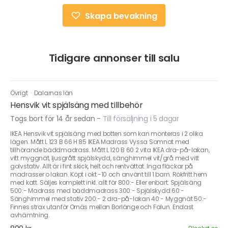
Skapa bevakning
Tidigare annonser till salu
Övrigt
·
Dalarnas län
Hensvik vit spjälsäng med tillbehör
Togs bort för 14 år sedan
-
Till försäljning i 5 dagar
IKEA Hensvik vit spjälsäng med botten som kan monteras i 2 olika
lägen. Mått L 123 B 66 H 85 IKEA Madrass Vyssa Somnat med
tillhörande bäddmadrass. Mått L 120 B 60 2 vita IKEA dra-på-lakan,
vitt myggnät, ljusgrått spjälskydd, sänghimmel vit/grå med vitt
golvstativ. Allt är i fint skick, helt och rentvättat. Inga fläckar på
madrasser o lakan. Köpt i okt -10 och använt till 1 barn. Rökfritt hem
med katt. Säljes komplett inkl. allt för 800:- Eller enbart: Spjälsäng
500:- Madrass med bäddmadrass 300:- Spjälskydd 60:-
Sänghimmel med stativ 200:- 2 dra-på-lakan 40:- Myggnät 50:-
Finnes strax utanför Ornäs mellan Borlänge och Falun. Endast
avhämtning.