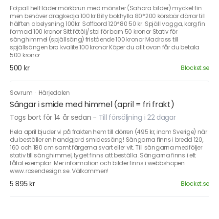
Fotpall helt läder mörkbrun med mönster (Sahara bilder) mycket fin
men behöver dragkedja 100 kr Billy bokhylla 80*200 körsbär dörrar till
hälften o belysning 100kr. Soffbord 120*80 50 kr. Spjäll vagga, korg fin
formad 100 kronor Sitt fötölj/stol för barn 50 kronor Stativ för
sänghimmel (spjällsäng) fristående 100 kronor Madrass till
spjällsängen bra kvalite 100 kronor Köper du allt ovan får du betala
500 kronor
500 kr
Blocket.se
Sovrum
·
Härjedalen
Sängar i smide med himmel (april = fri frakt)
Togs bort för 14 år sedan
-
Till försäljning i 22 dagar
Hela april bjuder vi på frakten hem till dörren (495 kr, inom Sverige) när
du beställer en handgjord smidessäng! Sängarna finns i bredd 120,
160 och 180 cm samt färgerna svart eller vit. Till sängarna medföljer
stativ till sänghimmel, tyget finns att beställa. Sängarna finns i ett
fåtal exemplar. Mer information och bilder finns i webbshopen
www.rosendesign.se. Välkommen!
5 895 kr
Blocket.se