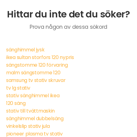
Hittar du inte det du söker?
Prova någon av dessa sökord
sänghimmel jysk
ikea sultan storfors 120 nypris
sängstomme 120 förvaring
malm sängstomme 120
samsung tv stativ skruvar
tv lg stativ
stativ sänghimmel ikea
120 säng
stativ till tvättmaskin
sänghimmel dubbelsäng
vinkelslip stativ jula
pioneer plasma tv stativ