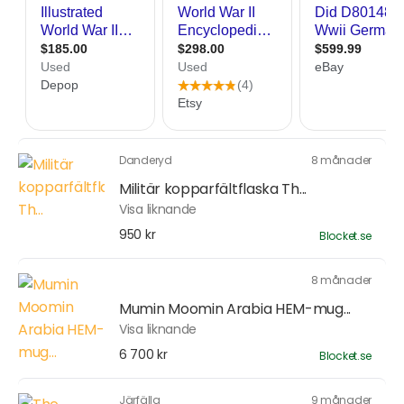
Danderyd
8 månader
Militär kopparfältflaska Th...
Visa liknande
950 kr
Blocket.se
8 månader
Mumin Moomin Arabia HEM-mug...
Visa liknande
6 700 kr
Blocket.se
Järfälla
9 månader