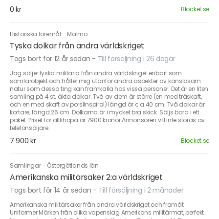
0 kr
Blocket.se
Historiska föremål
·
Malmö
Tyska dolkar från andra världskriget
Togs bort för 12 år sedan
-
Till försäljning i 26 dagar
Jag säljer tyska militaria från andra världskriget enbart som
samlarobjekt och håller mig utanför andra aspekter av känslosam
natur som dessa ting kan framkalla hos vissa personer. Det är en liten
samling på 4 st. äkta dolkar. Två av dem är större (en med träskaft,
och en med skaft av porslinspiral) längd är c:a 40 cm. Två dolkar är
kortare; längd 26 cm. Dolkarna är i mycket bra skick. Säljs bara i ett
paket. Priset för alltihopa är 7900 kronor Annonsören vill inte störas av
telefonsäljare.
7 900 kr
Blocket.se
Samlingar
·
Östergötlands län
Amerikanska militärsaker 2:a världskriget
Togs bort för 14 år sedan
-
Till försäljning i 2 månader
Amerikanska militärsaker från andra världskriget och framåt.
Uniformer Märken från olika vapenslag Amerikans militärmat, perfekt