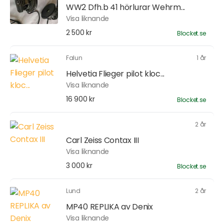
WW2 Dfh.b 41 hörlurar Wehrm...
Visa liknande
2 500 kr
Blocket.se
Falun
1 år
Helvetia Flieger pilot kloc...
Visa liknande
16 900 kr
Blocket.se
2 år
Carl Zeiss Contax III
Visa liknande
3 000 kr
Blocket.se
Lund
2 år
MP40 REPLIKA av Denix
Visa liknande