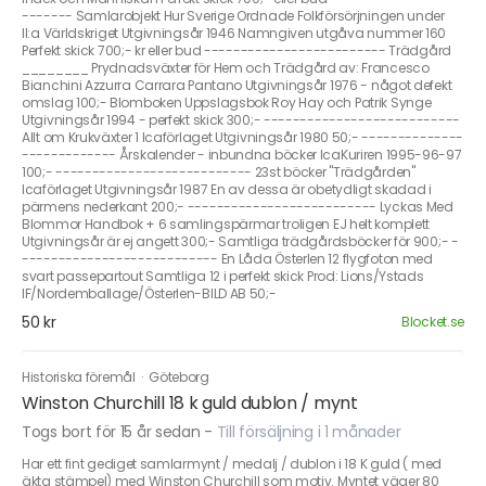
------- Samlarobjekt Hur Sverige Ordnade Folkförsörjningen under
II:a Världskriget Utgivningsår 1946 Namngiven utgåva nummer 160
Perfekt skick 700;- kr eller bud ------------------------- Trädgård
________ Prydnadsväxter för Hem och Trädgård av: Francesco
Bianchini Azzurra Carrara Pantano Utgivningsår 1976 - något defekt
omslag 100;- Blomboken Uppslagsbok Roy Hay och Patrik Synge
Utgivningsår 1994 - perfekt skick 300;- ---------------------------
Allt om Krukväxter 1 Icaförlaget Utgivningsår 1980 50;- --------------
------------- Årskalender - inbundna böcker IcaKuriren 1995-96-97
100;- --------------------------- 23st böcker "Trädgården"
Icaförlaget Utgivningsår 1987 En av dessa är obetydligt skadad i
pärmens nederkant 200;- -------------------------- Lyckas Med
Blommor Handbok + 6 samlingspärmar troligen EJ helt komplett
Utgivningsår är ej angett 300;- Samtliga trädgårdsböcker för 900;- -
--------------------------- En Låda Österlen 12 flygfoton med
svart passepartout Samtliga 12 i perfekt skick Prod: Lions/Ystads
IF/Nordemballage/Österlen-BILD AB 50;-
50 kr
Blocket.se
Historiska föremål
·
Göteborg
Winston Churchill 18 k guld dublon / mynt
Togs bort för 15 år sedan
-
Till försäljning i 1 månader
Har ett fint gediget samlarmynt / medalj / dublon i 18 K guld ( med
äkta stämpel) med Winston Churchill som motiv. Myntet väger 80