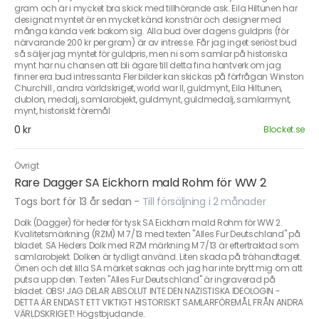
gram och är i mycket bra skick med tillhörande ask. Eila Hiltunen har
designat myntet är en mycket känd konstnär och designer med
många kända verk bakom sig. Alla bud över dagens guldpris (för
närvarande 200 kr per gram) är av intresse. Får jag inget seriöst bud
så säljer jag myntet för guldpris, men ni som samlar på historiska
mynt har nu chansen att bli ägare till detta fina hantverk om jag
finner era bud intressanta Fler bilder kan skickas på förfrågan Winston
Churchill , andra världskriget, world war II, guldmynt, Eila Hiltunen,
dublon, medalj, samlarobjekt, guldmynt, guldmedalj, samlarmynt,
mynt, historiskt föremål
0 kr
Blocket.se
Övrigt
Rare Dagger SA Eickhorn mald Rohm för WW 2
Togs bort för 13 år sedan
-
Till försäljning i 2 månader
Dolk (Dagger) för heder för tysk SA Eickhorn mald Rohm för WW 2.
Kvalitetsmärkning (RZM) M 7/13 med texten "Alles Fur Deutschland" på
bladet. SA Heders Dolk med RZM märkning M 7/13 är eftertraktad som
samlarobjekt. Dolken är tydligt använd. Liten skada på trähandtaget.
Örnen och det lilla SA märket saknas och jag har inte brytt mig om att
putsa upp den. Texten "Alles Fur Deutschland" är ingraverad på
bladet. OBS! JAG DELAR ABSOLUT INTE DEN NAZISTISKA IDEOLOGIN -
DETTA ÄR ENDAST ETT VIKTIGT HISTORISKT SAMLARFÖREMÅL FRÅN ANDRA
VÄRLDSKRIGET! Högstbjudande.