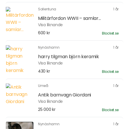
Sollentuna
1 år
Militärfordon WWII – samlar...
Visa liknande
600 kr
Blocket.se
Nynäshamn
1 år
harry tilgman björn keramik
Visa liknande
430 kr
Blocket.se
Umeå
1 år
Antik barnvagn Giordani
Visa liknande
25 000 kr
Blocket.se
Nynäshamn
1 år