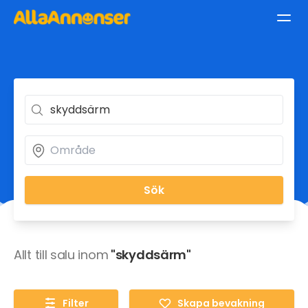
Sök
Allt till salu inom
"skyddsärm"
Filter
Skapa bevakning