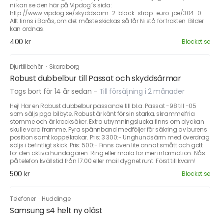
ni kan se den här på Vipdog´s sida:
http://www.vipdog.se/skyddsarm-2-black-strap-euro-joe/304-0
Allt finns i Borås, om det måste skickas så får Ni stå för frakten. Bilder
kan ordnas.
400 kr
Blocket.se
Djurtillbehör
·
Skaraborg
Robust dubbelbur till Passat och skyddsärmar
Togs bort för 14 år sedan
-
Till försäljning i 2 månader
Hej! Har en Robust dubbelbur passande till bl.a. Passat -98 till -05
som säljs pga bilbyte. Robust är känt för sin starka, skrammelfria
stomme och är krocksäker. Extra utrymningslucka finns om olyckan
skulle vara framme. Fyra spännband medföljer för säkring av burens
position samt koppelkrokar. Pris: 3 300:- Unghundsärm med överdrag
säljs i befintligt skick. Pris: 500:- Finns även lite annat smått och gott
för den aktiva hundägaren. Ring eller maila för mer information. Nås
på telefon kvällstid från 17.00 eller mail dygnet runt. Först till kvarn!
500 kr
Blocket.se
Telefoner
·
Huddinge
Samsung s4 helt ny olåst