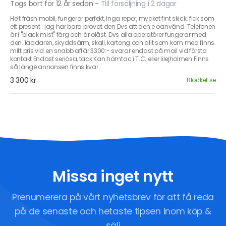
Togs bort för 12 år sedan
-
Till försäljning i 2 dagar
Helt fräsh mobil, fungerar perfekt, inga repor, mycket fint skick. fick som
ett present . jag har bara provat den Dvs att den e oanvänd. Telefonen
är i "black mist" färg och är olåst. Dvs alla operatörer fungerar med
den. laddaren, skyddsärm, skall, kartong och allt som kom med finns.
mitt pris vid en snabb affär 3300:- svarar endast på mail vid första
kontakt Endast seriösa, tack Kan hämtac i T.C. eller lilejholmen Finns
så länge annonsen finns kvar
3 300 kr
Blocket.se
Missa inget nytt
Prenumerera på vårt nyhetsbrev för att få reda
på de senaste och hetaste tipsen inom köp &
sälj