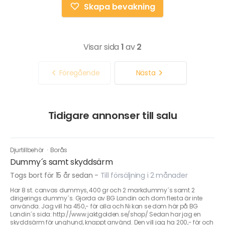
Skapa bevakning
Visar sida
1
av
2
Föregående
Nästa
Tidigare annonser till salu
Djurtillbehör
·
Borås
Dummy´s samt skyddsärm
Togs bort för 15 år sedan
-
Till försäljning i 2 månader
Har 8 st. canvas dummys, 400 gr och 2 markdummy´s samt 2
dirigerings dummy´s. Gjorda av BG Landin och dom flesta är inte
använda. Jag vill ha 450,- för alla och Ni kan se dom här på BG
Landin´s sida: http://www.jaktgolden.se/shop/ Sedan har jag en
skyddsärm för unghund, knappt använd. Den vill jag ha 200,- för och