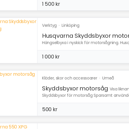
1 500 kr
Verktyg
·
Linköping
Husqvarna Skyddsbyxor moto
Hängselbyxa i nyskick för motorsågning. Husq
1 000 kr
Kläder, skor och accessoarer
·
Umeå
Skyddsbyxor motorsåg
Visa likna
Skyddsbyxor för motorsåg Sparsamt använd
500 kr