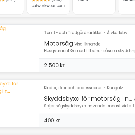
Tomt- och Trädgårdsartiklar
·
Älvkarleby
Motorsåg
Visa liknande
Husqvarna 435 med tillbehör såsom skyddsh
2 500 kr
Kläder, skor och accessoarer
·
Kungälv
Skyddsbyxa för motorsåg i n...
Säljer sågskyddsbyxa använda endast vid ett til
400 kr