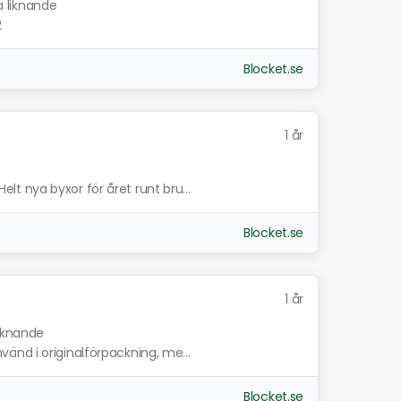
a liknande
2
Blocket.se
1 år
 nya byxor för året runt bru...
Blocket.se
1 år
liknande
nd i originalförpackning, me...
Blocket.se