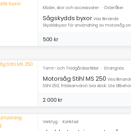
Kläder, skor och accessoarer
·
Österåker
Sågskydds byxor
Visa liknande
Skyddsbyxor för användning av motorsåg osv. 
500 kr
Tomt- och Trädgårdsartiklar
·
Strängnäs
Motorsåg Stihl MS 250
Visa liknand
Stihl 250, fritidsanvänd i bra skick. Lite tillb
2 000 kr
Verktyg
·
Karlstad