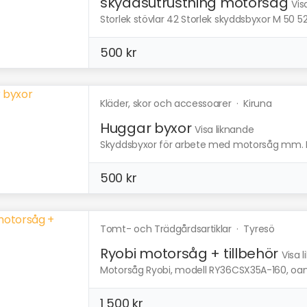
skyddsutrustning motorsåg
Vis
Storlek stövlar 42 Storlek skyddsbyxor M 50 5
500 kr
Kläder, skor och accessoarer
·
Kiruna
Huggar byxor
Visa liknande
Skyddsbyxor för arbete med motorsåg mm. Helt
500 kr
Tomt- och Trädgårdsartiklar
·
Tyresö
Ryobi motorsåg + tillbehör
Visa 
Motorsåg Ryobi, modell RY36CSX35A-160, oanvä
1 500 kr