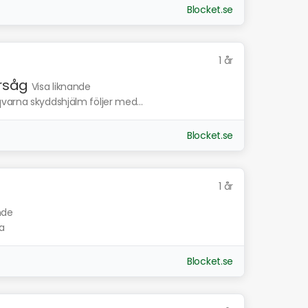
Blocket.se
1 år
rsåg
Visa liknande
varna skyddshjälm följer med...
Blocket.se
1 år
nde
a
Blocket.se