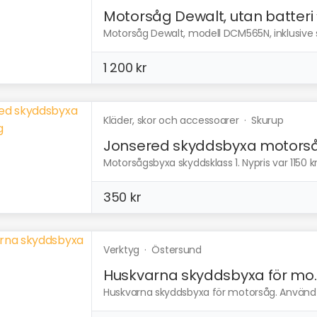
Motorsåg Dewalt, utan batteri
Motorsåg Dewalt, modell DCM565N, inklusive s
1 200 kr
Kläder, skor och accessoarer
·
Skurup
Jonsered skyddsbyxa motors
Motorsågsbyxa skyddsklass 1. Nypris var 1150 kr 
350 kr
Verktyg
·
Östersund
Huskvarna skyddsbyxa för mo..
Huskvarna skyddsbyxa för motorsåg. Använd vid e