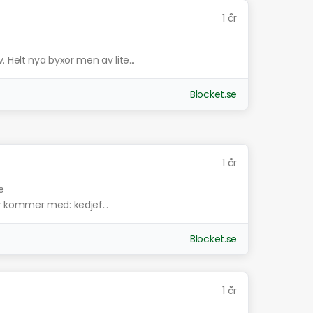
1 år
Helt nya byxor men av lite...
Blocket.se
1 år
e
ehör kommer med: kedjef...
Blocket.se
1 år