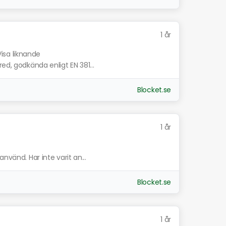
1 år
Visa liknande
ed, godkända enligt EN 381...
Blocket.se
1 år
nvänd. Har inte varit an...
Blocket.se
1 år