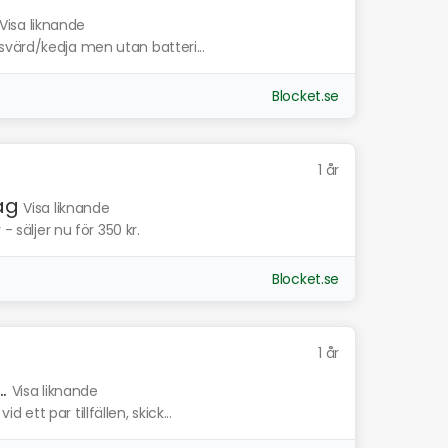
Visa liknande
värd/kedja men utan batteri...
Blocket.se
1 år
åg
Visa liknande
- säljer nu för 350 kr.
Blocket.se
1 år
.
Visa liknande
tt par tillfällen, skick...