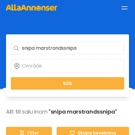
Sök
Allt till salu inom
"snipa marstrandssnipa"
Filter
Skapa bevakning