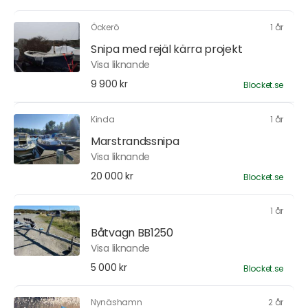
Öckerö
1 år
Snipa med rejäl kärra projekt
Visa liknande
9 900 kr
Blocket.se
Kinda
1 år
Marstrandssnipa
Visa liknande
20 000 kr
Blocket.se
1 år
Båtvagn BB1250
Visa liknande
5 000 kr
Blocket.se
Nynäshamn
2 år