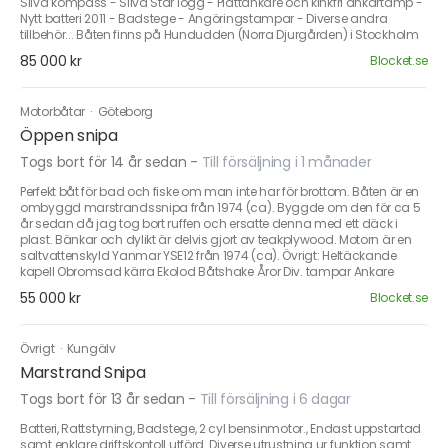
Silva kompass - Silva Star logg - Plättankare och kinkfri ankartamp -
Nytt batteri 2011 - Badstege - Angöringstampar - Diverse andra
tillbehör... Båten finns på Hundudden (Norra Djurgården) i Stockholm
85 000 kr
Blocket.se
Motorbåtar
·
Göteborg
Öppen snipa
Togs bort för 14 år sedan
-
Till försäljning i 1 månader
Perfekt båt för bad och fiske om man inte har för brottom. Båten är en
ombyggd marstrandssnipa från 1974 (ca). Byggde om den för ca 5
år sedan då jag tog bort ruffen och ersatte denna med ett däck i
plast. Bänkar och dylikt är delvis gjort av teakplywood. Motorn är en
saltvattenskyld Yanmar YSE12 från 1974 (ca). Övrigt: Heltäckande
kapell Obromsad kärra Ekolod Båtshake Åror Div. tampar Ankare
55 000 kr
Blocket.se
Övrigt
·
Kungälv
Marstrand Snipa
Togs bort för 13 år sedan
-
Till försäljning i 6 dagar
Batteri, Rattstyrning, Badstege, 2 cyl bensinmotor., Endast uppstartad
samt enklare driftskontoll utförd. Diverse utrustning ur funktion samt