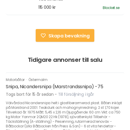
115 000 kr
Blocket.se
Skapa bevakning
Tidigare annonser till salu
Motorbåtar
·
Östermalm
Snipa, Nicandersnipa (Marstrandssnipa) -75
Togs bort för 15 år sedan
-
Till försäljning i Igår
Välvårdad Nicandersnipa helt i glasfiberarmerad plast. Båten inköpt
på Marstrand 2001. Teakdurk och mahognyinredning. 2 st 1,70 kojer.
Tillverkad år: 1975 Mått: 5,45 x 2,16 m Djupgående: 60 cm Vikt: ca 750
kg Motor: Yanmar 2QM20 22 Hk (1978), sjövattenkyld Tillbehör: -
Täckställning (A-ställning) - Presenning, rutarmerad lenoväv -
Båtbockar (Lilla Båtbocken från Press & Son) - 6 st vita fendertar -