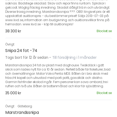
saknas. Badstege skadad. Skav och repor finns runtom. Sprickor i
gelcoat. Möglig fläckig inredning. Skadat dåligt trä in och utvändigt.
Diverse trasig inredning. Marstrandssnipa ???. OBS! Angivet pris är ett
uppskattat auktionspris - du bestämmer priset! Säljs 2013-07-03 på
www.kvd.se, information om budgivning och auktionsvillkor finns på
hemsidan. www.kvd.se - köp till auktionspris!
38 300 kr
Blocket.se
Övrigt
Snipa 24 fot -74
Togs bort för 12 år sedan
-
Till försäljning i 1 månader
Marstrandssnipa 24 fot av plast med doghouse. Teakdäck i gott
skick som lades nytt för ca 10 år sedan. Perfekt både för fisketurer, bad
och övernattningar. Motor Volvo Penta MD3. Båten är i bra skick med
fräscht kapell och utrustad med porti potti, gasolkök och diskho.
Garmin fishfinder ekolod ingår. Fem personer kan sova ombord, tre i
ruffen och två ute. Båten är bottenmålad och klar för sjösättning.
35 000 kr
Blocket.se
Övrigt
·
Göteborg
Marstrandssnipa