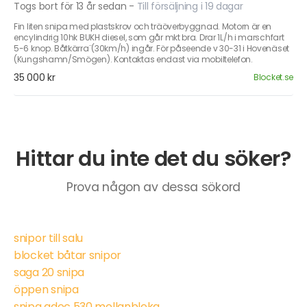
Togs bort för 13 år sedan
-
Till försäljning i 19 dagar
Fin liten snipa med plastskrov och träöverbyggnad. Motorn är en
encylindrig 10hk BUKH diesel, som går mkt bra. Drar 1L/h i marschfart
5-6 knop. Båtkärra¨(30km/h) ingår. För påseende v 30-31 i Hovenäset
(Kungshamn/Smögen). Kontaktas endast via mobiltelefon.
35 000 kr
Blocket.se
Hittar du inte det du söker?
Prova någon av dessa sökord
snipor till salu
blocket båtar snipor
saga 20 snipa
öppen snipa
snipa adec 530 mellanbleka