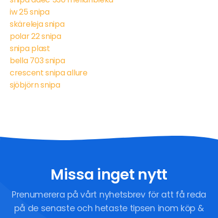
iw 25 snipa
skäreleja snipa
polar 22 snipa
snipa plast
bella 703 snipa
crescent snipa allure
sjöbjörn snipa
Missa inget nytt
Prenumerera på vårt nyhetsbrev för att få reda
på de senaste och hetaste tipsen inom köp &