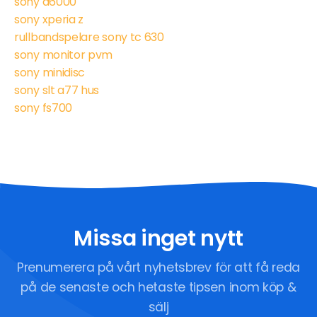
sony a6000
sony xperia z
rullbandspelare sony tc 630
sony monitor pvm
sony minidisc
sony slt a77 hus
sony fs700
Missa inget nytt
Prenumerera på vårt nyhetsbrev för att få reda
på de senaste och hetaste tipsen inom köp &
sälj