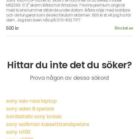
Sony Vaio PCG-61211M.15" skärm emachines G730 series, modell
M52293. 17.3" skärm Båda har Windows 7 Home premium original
med licensnummer sittande under datorn. Båda säljs med laddare
och de fungerar som de ska förutom skärmen. 500 kr st vill jag ha för
dem. Jag kan även nås på 070-632 7177.
500 kr
Blocket.se
Hittar du inte det du söker?
Prova någon av dessa sökord
sony vaio rosa laptop
sony video 8 spelare
bordsstativ sony bravia
sony walkman kassettbandspelare
sony rx100