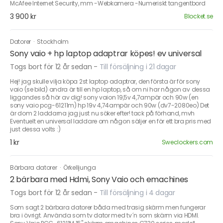
McAfee Internet Security, mm -Webkamera -Numeriskt tangentbord
3 900 kr
Blocket.se
Datorer
·
Stockholm
Sony vaio + hp laptop adaptrar köpes! ev universal
Togs bort för 12 år sedan
-
Till försäljning i 21 dagar
Hej! jag skulle vilja köpa 2st laptop adaptrar, den första är för sony
vaio (se bild) andra är till en hp laptop, så om ni har någon av dessa
liggandes så hör av dig! sony vaion 19,5v 4,7ampär och 90w (en
sony vaio pcg-61211m) hp 19v 4,74ampär och 90w (dv7-2080eo) Det
är dom 2 laddarna jag just nu söker efter! tack på förhand, mvh
Eventuelt en universal laddare om någon säljer en för ett bra pris med
just dessa volts :)
1 kr
Sweclockers.com
Bärbara datorer
·
Örkelljunga
2 bärbara med Hdmi, Sony Vaio och emachines
Togs bort för 12 år sedan
-
Till försäljning i 4 dagar
Som sagt 2 bärbara datorer båda med trasig skärm men fungerar
bra i övrigt. Använda som tv dator med tv´n som skärm via HDMI.