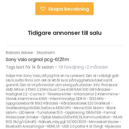
Skapa bevakning
Tidigare annonser till salu
Bärbara datorer
·
Stockholm
Sony Vaio orginal pcg-61211m
Togs bort för 14 år sedan
-
Till försäljning i 2 månader
Säljer min Sony Vaio, då jag fick en ny i present. Den är i väldigt gott
skick, kvitto finns och det är ett år kvar på trygghetsavtalet samt
garanti. Den är vit på insidan och silvrig på utsidan. Info: Processor
AMD Athlon 2 P340 2.2GHz Dual Core 4GB RAM 300 GB hårddisk -
Hastighet 2.2 -Cache 3 -Tillverkare Intel -Antal kärnor 2 Internminne -
Storlek internminne 4096 -Internminnetyp DDR III - 1333 MHz -
Uppgraderbar till 8192 Hårddisk -Hårddiskstorlek 320 Grafikkort -
Grafikkortstyp NVIDIA GeForce 410M GPU -Minne 1024 Skärm -Blank
skärm -LED teknik -Tumstorlek 15.5 -Upplösning 1366x768 -Format
Widescreen Enheter -Optisk Media DVD±RW DL Kommunikation -WLAN
802.11b/g/n(draft) -Nätverk, inbyggt 10/100/1000 -Minneskort läsare -
Bluetooth Anslutningar -HDMI, Ut -USB 2.0 portar 4 st Övrigt -Mjukvara