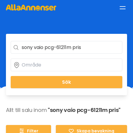
Sök
Allt till salu inom
"sony vaio pcg-61211m pris"
Filter
Skapa bevakning