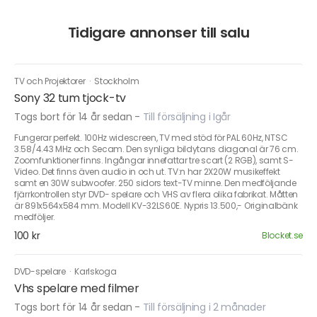
Tidigare annonser till salu
TV och Projektorer
·
Stockholm
Sony 32 tum tjock-tv
Togs bort för 14 år sedan
-
Till försäljning i Igår
Fungerar perfekt. 100Hz widescreen, TV med stöd för PAL 60Hz, NTSC
3.58/4.43 MHz och Secam. Den synliga bildytans diagonal är 76 cm.
Zoomfunktioner finns. Ingångar innefattar tre scart (2 RGB), samt S-
Video. Det finns även audio in och ut. TV:n har 2X20W musikeffekt
samt en 30W subwoofer. 250 sidors text-TV minne. Den medföljande
fjärrkontrollen styr DVD- spelare och VHS av flera olika fabrikat. Måtten
är 891x564x584 mm. Modell KV-32LS60E. Nypris 13.500,- Originalbänk
medföljer.
100 kr
Blocket.se
DVD-spelare
·
Karlskoga
Vhs spelare med filmer
Togs bort för 14 år sedan
-
Till försäljning i 2 månader