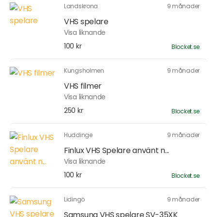
Landskrona
9 månader
VHS spelare
Visa liknande
100 kr
Blocket.se
Kungsholmen
9 månader
VHS filmer
Visa liknande
250 kr
Blocket.se
Huddinge
9 månader
Finlux VHS Spelare använt n...
Visa liknande
100 kr
Blocket.se
Lidingö
9 månader
Samsung VHS spelare SV-35XK