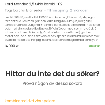
Ford Mondeo 2,5 Ghia kombi -02
Togs bort för 13 år sedan
-
Till försäljning i 2 månader
bes till 130430, skattad till 130530 Acc kyler bra, Elhissar x4, elspeglar.
färddator, c-lås med fjärr och larm, Dragkrok, Dimljus, lastgaller,
tonade rutor bak , Original 6-skivors cd-stereo lcd skärmar i nackstöd
bak med vhs spelare i baklucka, 16" alufälgar med sommardäck. 5
vxl automat med tiptronic(går att växla manuellt med) går bra i
motot och låda . finns skavanker och spricka i framruta som behöver
bytas till nästa bes tror jag. saamt abs och airbag lamba som lyser.
14 000 kr
Blocket.se
Hittar du inte det du söker?
Prova någon av dessa sökord
kombinerad dvd vhs spelare