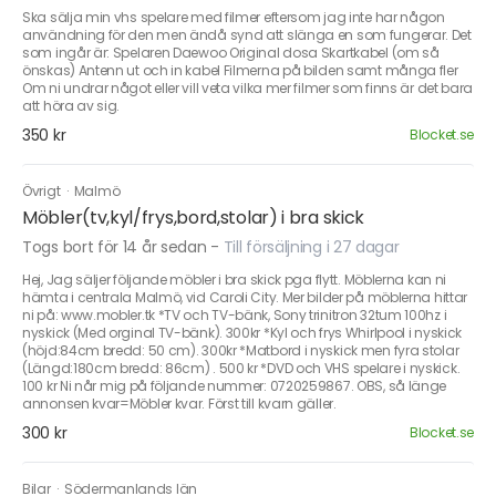
Ska sälja min vhs spelare med filmer eftersom jag inte har någon
användning för den men ändå synd att slänga en som fungerar. Det
som ingår är: Spelaren Daewoo Original dosa Skartkabel (om så
önskas) Antenn ut och in kabel Filmerna på bilden samt många fler
Om ni undrar något eller vill veta vilka mer filmer som finns är det bara
att höra av sig.
350 kr
Blocket.se
Övrigt
·
Malmö
Möbler(tv,kyl/frys,bord,stolar) i bra skick
Togs bort för 14 år sedan
-
Till försäljning i 27 dagar
Hej, Jag säljer följande möbler i bra skick pga flytt. Möblerna kan ni
hämta i centrala Malmö, vid Caroli City. Mer bilder på möblerna hittar
ni på: www.mobler.tk *TV och TV-bänk, Sony trinitron 32tum 100hz i
nyskick (Med orginal TV-bänk). 300kr *Kyl och frys Whirlpool i nyskick
(höjd:84cm bredd: 50 cm). 300kr *Matbord i nyskick men fyra stolar
(Längd:180cm bredd: 86cm) . 500 kr *DVD och VHS spelare i nyskick.
100 kr Ni når mig på följande nummer: 0720259867. OBS, så länge
annonsen kvar=Möbler kvar. Först till kvarn gäller.
300 kr
Blocket.se
Bilar
·
Södermanlands län