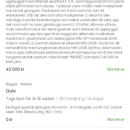
uppbyggd med stående spontad 3" X 6", samt liggande 25mm plank
både på innsida och utsida, + putsad vass-matta. Hela markplanet
har lackat grangolv. Farstukvist om 6 kvm som för-rum till
entrédörren. Går att dela och lyfta markplanet i 2 delar för den
händige, med lite förstärkningar och balkar under eller att dela upp
det i rum och ha som gäststuga samt 2-3 föråd. Vill man så kan
man också ta hand om betongstenen som källaren är uppbyggd
av,och mura upp den igen till en byggnad allternativ matkällare.
Huset har 3-glasfönster och balkongdörr från SP monterade 2005
med U-värde 1,2, samt en Diplomat ytterdörr från 2005. Huset har ett
komplett kök med fungerande vitvaror från 2005 kyl/frys, diskmaskin,
micro, spis, torktumlare, testvinnande luftvärmepump om 6,1 kw samt
fungerande litet badrum med toalett. PRISIDÉ ( hämtpris ) 40.000 kr
MvH john
40 000 kr
Blocket.se
Bygge
·
Nacka
Golv
Togs bort för 14 år sedan
-
Till försäljning i 14 dagar
Kilsågat spontat grangolv 34 mm 5 - 6 m längder, ca 40 m2 , hyvlat
obeh. från Åttesta såg. 350.-/m2
0 kr
Blocket.se