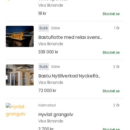
Visa liknande
18 kr
Blocket.se
Butik
Säter
1 år
Bastuflotte med relax svens...
Visa liknande
339 000 kr
Blocket.se
Butik
Säter
2 år
Bastu Nytillverkad Nyckelfä...
Visa liknande
72 000 kr
Blocket.se
Halmstad
2 år
Hyvlat grangolv
Visa liknande
2 700 kr
Blocket.se