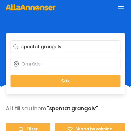
Sök
Allt till salu inom
"spontat grangolv"
Filter
Skapa bevakning