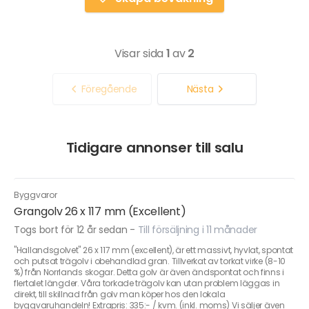
Visar sida
1
av
2
Föregående
Nästa
Tidigare annonser till salu
Byggvaror
Grangolv 26 x 117 mm (Excellent)
Togs bort för 12 år sedan
-
Till försäljning i 11 månader
"Hallandsgolvet" 26 x 117 mm (excellent), är ett massivt, hyvlat, spontat
och putsat trägolv i obehandlad gran. Tillverkat av torkat virke (8-10
%) från Norrlands skogar. Detta golv är även ändspontat och finns i
flertalet längder. Våra torkade trägolv kan utan problem läggas in
direkt, till skillnad från golv man köper hos den lokala
byggvaruhandeln! Extrapris: 335:- / kvm. (inkl. moms) Vi säljer även