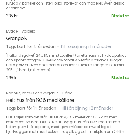
furugolv, paneler och lister i olika storlekar och modeller. Även dessa
är torkade!
335 kr
Blocket.se
Bygge
·
Varberg
Grangolv
Togs bort för 15 år sedan
-
Till försäljning i 1 månader
"Hallandsgolvet" 24 x 115 mm, (Excellent) är ett massivt, hyvlat, putsat
och spontat trägolv. Tillverkat av torkat virke från Norrlands skogar.
Detta golv är även ändspontat och finns i flertalet längder. Extrapris:
295:- / kvm. (inkl. moms)
295 kr
Blocket.se
Radhus, parhus och kedjehus
·
Håbo
Helt hus från 1936 med källare
Togs bort för 14 år sedan
-
Till försäljning i 2 månader
Hus säljes som det står. Huset är 9,3 X 7 meter d.v.s 65 kvm med
källare om 65 kvm. FAKTA: Rejält Byggt hus från 1936 med murad
betongsten i källarplanet, med genomlöpande murat tegel i
hjärtväggen mot murstocken. Träbjälklag och markplan om 2,66 m