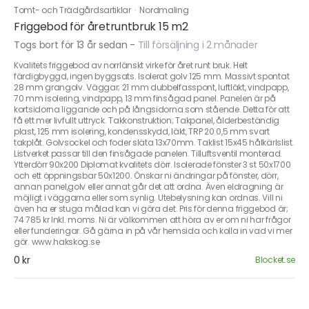
Tomt- och Trädgårdsartiklar
·
Nordmaling
Friggebod för åretruntbruk 15 m2
Togs bort för 13 år sedan
-
Till försäljning i 2 månader
Kvalitets friggebod av norrlänskt virke för året runt bruk. Helt
färdigbyggd, ingen byggsats. Isolerat golv 125 mm. Massivt spontat
28 mm grangolv. Väggar; 21 mm dubbelfasspont, luftläkt, vindpapp,
70 mm isolering, vindpapp, 13 mm finsågad panel. Panelen är på
kortsidorna liggande och på långsidorna som stående. Detta för att
få ett mer livfullt uttryck. Takkonstruktion; Takpanel, ålderbeständig
plast, 125 mm isolering, kondensskydd, läkt, TRP 20 0,5 mm svart
takplåt. Golvsockel och foder släta 13x70mm. Taklist 15x45 hålkärlslist.
Listverket passar till den finsågade panelen. Tilluftsventil monterad.
Ytterdörr 90x200 Diplomat kvalitets dörr. Isolerade fönster 3 st 50x1700
och ett öppningsbar 50x1200. Önskar ni ändringar på fönster, dörr,
annan panel,golv eller annat går det att ordna. Även eldragning är
möjligt i väggarna eller som synlig. Utebelysning kan ordnas. Vill ni
även ha er stuga målad kan vi göra det. Pris för denna friggebod är;
74 785 kr Inkl. moms. Ni är välkommen att höra av er om ni har frågor
eller funderingar. Gå gärna in på vår hemsida och kolla in vad vi mer
gör. www.hakskog.se
0 kr
Blocket.se