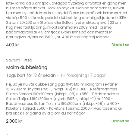
latexkärna, ca 6 cm tjock, avtagbart yttertyg, är tvättat en gång men
nu med några fläckar. Dock en mycket skön bäddmadrass, funkar
bra med nytt bäddmadrassskydd! Ekben finns på och kommer med
vid köp, 500 kr för hela paketet dubbelsäng eller högstbjudande! IKEA
Sultan 120x200 cm Storfors eller Selfors (vet ej, etikett ej kvar) 23 cm
hög med fast fjädring, inköpt sommaren 2009 med Torsmo
bäddmadrass till 4,5 cm tjock. Ekben finns på och medföljer
naturligtvis. Nypris ca 1600:-, nu 400 kr eller högstbjudande
400 kr
Blocket.se
Sovrum
·
Piteå
Malm dubbelsäng
Togs bort för 13 år sedan
-
Till försäljning i 7 dagar
Hej, Säljer nu vår dubbelsäng pga flytt. Malm sängram i ekfanér
160x200cm. (nypris 1795:-, inköpt -09) nu 1000:- Resårmadrass
Sultan Storfors 160x200cm. (inköpt -08) nu 650:- Bäddmadrass
Sultan Tafjord 160x200cm. (nypris 1895:-, inköpt -11) nu 1000:-
Bäddmadrass Sultan Torsmo 160x200cm. (inköpt -08) nu 400:-
Paketpris Tafjord: 2500:- Paketpris Torsmo: 2000:- Madrasserna är i
bra skick. Hör gärna av dig om du har frågor.
2 000 kr
Blocket.se