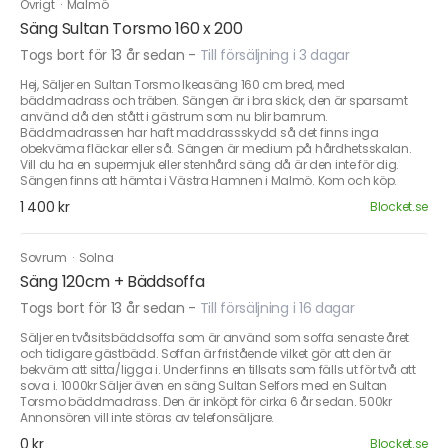
Övrigt
·
Malmö
Säng Sultan Torsmo 160 x 200
Togs bort för 13 år sedan
-
Till försäljning i 3 dagar
Hej, Säljer en Sultan Torsmo Ikeasäng 160 cm bred, med
bäddmadrass och träben. Sängen är i bra skick, den är sparsamt
använd då den stått i gästrum som nu blir barnrum.
Bäddmadrassen har haft maddrassskydd så det finns inga
obekväma fläckar eller så. Sängen är medium på hårdhetsskalan.
Vill du ha en supermjuk eller stenhård säng då är den inte för dig.
Sängen finns att hämta i Västra Hamnen i Malmö. Kom och köp.
1 400 kr
Blocket.se
Sovrum
·
Solna
Säng 120cm + Bäddsoffa
Togs bort för 13 år sedan
-
Till försäljning i 16 dagar
Säljer en tvåsitsbäddsoffa som är använd som soffa senaste året
och tidigare gästbädd. Soffan är fristående vilket gör att den är
bekväm att sitta/ligga i. Under finns en tillsats som fälls ut för två att
sova i. 1000kr Säljer även en säng Sultan Selfors med en Sultan
Torsmo bäddmadrass. Den är inköpt för cirka 6 år sedan. 500kr
Annonsören vill inte störas av telefonsäljare.
0 kr
Blocket.se