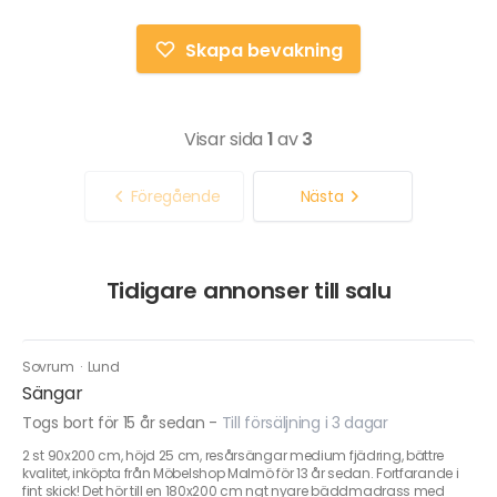
Skapa bevakning
Visar sida
1
av
3
Föregående
Nästa
Tidigare annonser till salu
Sovrum
·
Lund
Sängar
Togs bort för 15 år sedan
-
Till försäljning i 3 dagar
2 st 90x200 cm, höjd 25 cm, resårsängar medium fjädring, bättre
kvalitet, inköpta från Möbelshop Malmö för 13 år sedan. Fortfarande i
fint skick! Det hör till en 180x200 cm ngt nyare bäddmadrass med