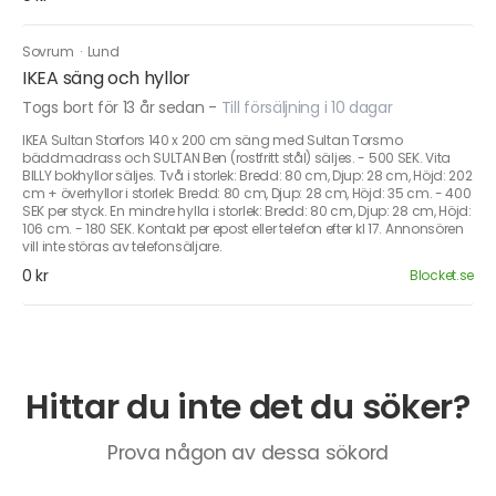
Sovrum
·
Lund
IKEA säng och hyllor
Togs bort för 13 år sedan
-
Till försäljning i 10 dagar
IKEA Sultan Storfors 140 x 200 cm säng med Sultan Torsmo
bäddmadrass och SULTAN Ben (rostfritt stål) säljes. - 500 SEK. Vita
BILLY bokhyllor säljes. Två i storlek: Bredd: 80 cm, Djup: 28 cm, Höjd: 202
cm + överhyllor i storlek: Bredd: 80 cm, Djup: 28 cm, Höjd: 35 cm. - 400
SEK per styck. En mindre hylla i storlek: Bredd: 80 cm, Djup: 28 cm, Höjd:
106 cm. - 180 SEK. Kontakt per epost eller telefon efter kl 17. Annonsören
vill inte störas av telefonsäljare.
0 kr
Blocket.se
Hittar du inte det du söker?
Prova någon av dessa sökord