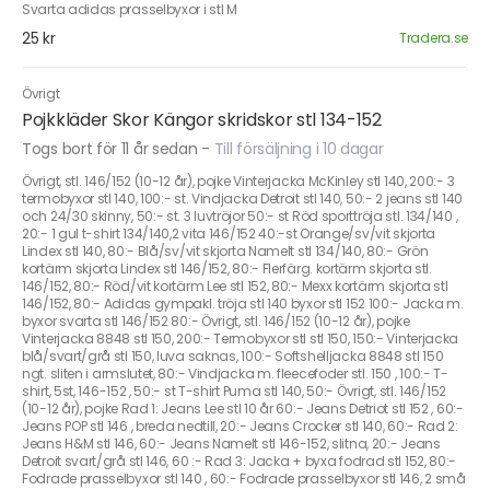
Svarta adidas prasselbyxor i stl M
25 kr
Tradera.se
Övrigt
Pojkkläder Skor Kängor skridskor stl 134-152
Togs bort för 11 år sedan
-
Till försäljning i 10 dagar
Övrigt, stl. 146/152 (10-12 år), pojke Vinterjacka McKinley stl 140, 200:- 3
termobyxor stl 140, 100:- st. Vindjacka Detroit stl 140, 50:- 2 jeans stl 140
och 24/30 skinny, 50:- st. 3 luvtröjor 50:- st Röd sporttröja stl. 134/140 ,
20:- 1 gul t-shirt 134/140,2 vita 146/152 40:-st Orange/sv/vit skjorta
Lindex stl 140, 80:- Blå/sv/vit skjorta NameIt stl 134/140, 80:- Grön
kortärm skjorta Lindex stl 146/152, 80:- Flerfärg. kortärm skjorta stl.
146/152, 80:- Röd/vit kortärm Lee stl 152, 80:- Mexx kortärm skjorta stl
146/152, 80:- Adidas gympakl. tröja stl 140 byxor stl 152 100:- Jacka m.
byxor svarta stl 146/152 80:- Övrigt, stl. 146/152 (10-12 år), pojke
Vinterjacka 8848 stl 150, 200:- Termobyxor stl stl 150, 150:- Vinterjacka
blå/svart/grå stl 150, luva saknas, 100:- Softshelljacka 8848 stl 150
ngt. sliten i armslutet, 80:- Vindjacka m. fleecefoder stl. 150 , 100:- T-
shirt, 5st, 146-152 , 50:- st T-shirt Puma stl 140, 50:- Övrigt, stl. 146/152
(10-12 år), pojke Rad 1: Jeans Lee stl 10 år 60:- Jeans Detriot stl 152 , 60:-
Jeans POP stl 146 , breda nedtill, 20:- Jeans Crocker stl 140, 60:- Rad 2:
Jeans H&M stl 146, 60:- Jeans NameIt stl 146-152, slitna, 20:- Jeans
Detroit svart/grå stl 146, 60 :- Rad 3: Jacka + byxa fodrad stl 152, 80:-
Fodrade prasselbyxor stl 140 , 60:- Fodrade prasselbyxor stl 146, 2 små