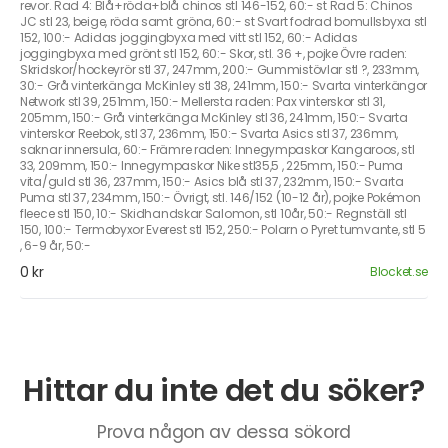
revor. Rad 4: Blå+röda+blå chinos stl 146-152, 60:- st Rad 5: Chinos
JC stl 23, beige, röda samt gröna, 60:- st Svart fodrad bomullsbyxa stl
152, 100:- Adidas joggingbyxa med vitt stl 152, 60:- Adidas
joggingbyxa med grönt stl 152, 60:- Skor, stl. 36 +, pojke Övre raden:
Skridskor/hockeyrör stl 37, 247mm, 200:- Gummistövlar stl ?, 233mm,
30:- Grå vinterkänga McKinley stl 38, 241mm, 150:- Svarta vinterkängor
Network stl 39, 251mm, 150:- Mellersta raden: Pax vinterskor stl 31,
205mm, 150:- Grå vinterkänga McKinley stl 36, 241mm, 150:- Svarta
vinterskor Reebok, stl 37, 236mm, 150:- Svarta Asics stl 37, 236mm,
saknar innersula, 60:- Främre raden: Innegympaskor Kangaroos, stl
33, 209mm, 150:- Innegympaskor Nike stl35,5 , 225mm, 150:- Puma
vita/guld stl 36, 237mm, 150:- Asics blå stl 37, 232mm, 150:- Svarta
Puma stl 37, 234mm, 150:- Övrigt, stl. 146/152 (10-12 år), pojke Pokémon
fleece stl 150, 10:- Skidhandskar Salomon, stl 10år, 50:- Regnställ stl
150, 100:- Termobyxor Everest stl 152, 250:- Polarn o Pyret tumvante, stl 5
, 6-9 år, 50:-
0 kr
Blocket.se
Hittar du inte det du söker?
Prova någon av dessa sökord