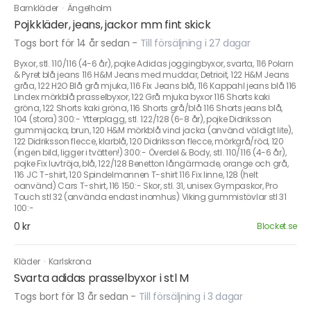
Barnkläder
·
Ängelholm
Pojkkläder, jeans, jackor mm fint skick
Togs bort för 14 år sedan
-
Till försäljning i 27 dagar
Byxor, stl. 110/116 (4-6 år), pojke Adidas joggingbyxor, svarta, 116 Polarn
& Pyret blå jeans 116 H&M Jeans med muddar, Detrioit, 122 H&M Jeans
gråa, 122 H2O Blå grå mjuka, 116 Fix Jeans blå, 116 Kappahl jeans blå 116
Lindex mörkblå prasselbyxor, 122 Grå mjuka byxor 116 Shorts kaki
gröna, 122 Shorts kaki gröna, 116 Shorts grå/blå 116 Shorts jeans blå,
104 (stora) 300:- Ytterplagg, stl. 122/128 (6-8 år), pojke Didriksson
gummijacka, brun, 120 H&M mörkblå vind jacka (använd väldigt lite),
122 Didriksson flecce, klarblå, 120 Didriksson flecce, mörkgrå/röd, 120
(ingen bild, ligger i tvätten!) 300:- Överdel & Body, stl. 110/116 (4-6 år),
pojke Fix luvtröja, blå, 122/128 Benetton långärmade, orange och grå,
116 JC T-shirt, 120 Spindelmannen T-shirt 116 Fix linne, 128 (helt
oanvänd) Cars T-shirt, 116 150:- Skor, stl. 31, unisex Gympaskor, Pro
Touch stl 32 (använda endast inomhus) Viking gummistövlar stl 31
100:-
0 kr
Blocket.se
Kläder
·
Karlskrona
Svarta adidas prasselbyxor i stl M
Togs bort för 13 år sedan
-
Till försäljning i 3 dagar