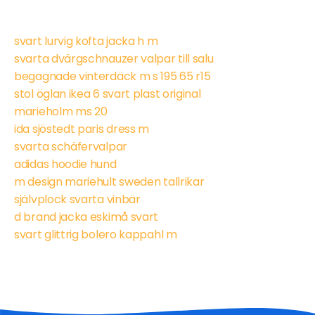
svart lurvig kofta jacka h m
svarta dvärgschnauzer valpar till salu
begagnade vinterdäck m s 195 65 r15
stol öglan ikea 6 svart plast original
marieholm ms 20
ida sjöstedt paris dress m
svarta schäfervalpar
adidas hoodie hund
m design mariehult sweden tallrikar
självplock svarta vinbär
d brand jacka eskimå svart
svart glittrig bolero kappahl m