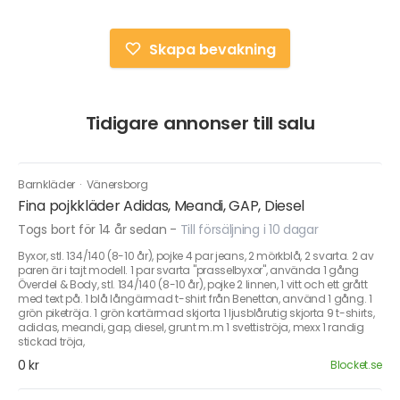
Skapa bevakning
Tidigare annonser till salu
Barnkläder
·
Vänersborg
Fina pojkkläder Adidas, Meandi, GAP, Diesel
Togs bort för 14 år sedan
-
Till försäljning i 10 dagar
Byxor, stl. 134/140 (8-10 år), pojke 4 par jeans, 2 mörkblå, 2 svarta. 2 av
paren är i tajt modell. 1 par svarta "prasselbyxor", använda 1 gång
Överdel & Body, stl. 134/140 (8-10 år), pojke 2 linnen, 1 vitt och ett grått
med text på. 1 blå långärmad t-shirt från Benetton, använd 1 gång. 1
grön piketröja. 1 grön kortärmad skjorta 1 ljusblårutig skjorta 9 t-shirts,
adidas, meandi, gap, diesel, grunt m.m 1 svettiströja, mexx 1 randig
stickad tröja,
0 kr
Blocket.se