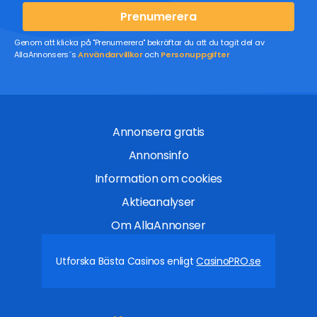
Prenumerera
Genom att klicka på "Prenumerera" bekräftar du att du tagit del av
AllaAnnonsers´s
Användarvillkor
och
Personuppgifter
Annonsera gratis
Annonsinfo
Information om cookies
Aktieanalyser
Om AllaAnnonser
Utforska Bästa Casinos enligt
CasinoPRO.se