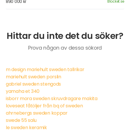
890 000 kr
Blocket.se
Hittar du inte det du söker?
Prova någon av dessa sökord
m design mariehult sweden tallrikar
mariehult sweden porslin
gabriel sweden stengods
yamaha et 340
isborr mora sweden skruvdragare makita
loveseat fåtöljer från bq of sweden
ahrnebergs sweden koppar
swede 55 salu
le sweden keramik