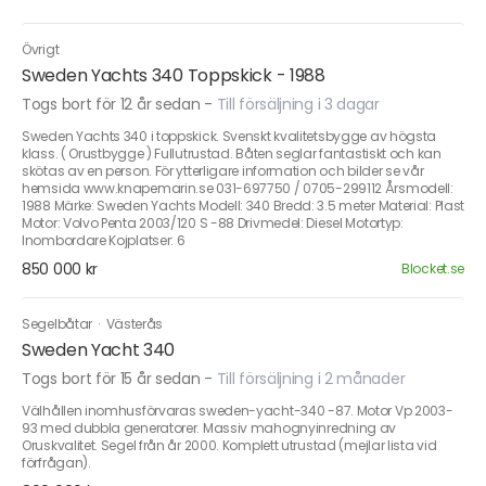
Övrigt
Sweden Yachts 340 Toppskick - 1988
Togs bort för 12 år sedan
-
Till försäljning i 3 dagar
Sweden Yachts 340 i toppskick. Svenskt kvalitetsbygge av högsta
klass. ( Orustbygge ) Fullutrustad. Båten seglar fantastiskt och kan
skötas av en person. För ytterligare information och bilder se vår
hemsida www.knapemarin.se 031-697750 / 0705-299112 Årsmodell:
1988 Märke: Sweden Yachts Modell: 340 Bredd: 3.5 meter Material: Plast
Motor: Volvo Penta 2003/120 S -88 Drivmedel: Diesel Motortyp:
Inombordare Kojplatser: 6
850 000 kr
Blocket.se
Segelbåtar
·
Västerås
Sweden Yacht 340
Togs bort för 15 år sedan
-
Till försäljning i 2 månader
Välhållen inomhusförvaras sweden-yacht-340 -87. Motor Vp 2003-
93 med dubbla generatorer. Massiv mahognyinredning av
Oruskvalitet. Segel från år 2000. Komplett utrustad (mejlar lista vid
förfrågan).