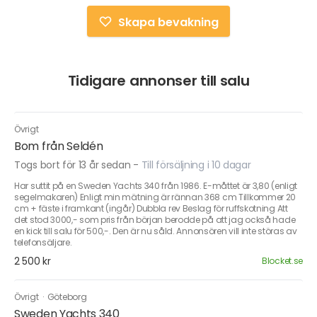
Skapa bevakning
Tidigare annonser till salu
Övrigt
Bom från Seldén
Togs bort för 13 år sedan
-
Till försäljning i 10 dagar
Har suttit på en Sweden Yachts 340 från 1986. E-måttet är 3,80 (enligt
segelmakaren) Enligt min mätning är rännan 368 cm Tillkommer 20
cm + fäste i framkant (ingår) Dubbla rev Beslag för ruffskotning Att
det stod 3000,- som pris från början berodde på att jag också hade
en kick till salu för 500,-. Den är nu såld. Annonsören vill inte störas av
telefonsäljare.
2 500 kr
Blocket.se
Övrigt
·
Göteborg
Sweden Yachts 340