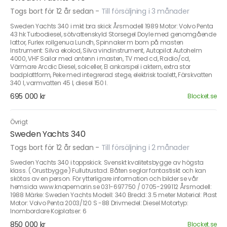
Togs bort för 12 år sedan
-
Till försäljning i 3 månader
Sweden Yachts 340 i mkt bra skick Årsmodell 1989 Motor: Volvo Penta
43 hk Turbodiesel, sötvattenskyld Storsegel Doyle med genomgående
lattor, Furlex rollgenua Lundh, Spinnaker m bom på masten
Instrument: Silva ekolod, Silva vindinstrument, Autopilot Autohelm
4000, VHF Sailor med antenn i masten, TV med cd, Radio/cd,
Värmare Arcdic Diesel, solceller, El ankarspel i aktern, extra stor
badplattform, Peke med integrerad stege, elektrisk toalett, Färskvatten
340 l, varmvatten 45 l, diesel 150 l.
695 000 kr
Blocket.se
Övrigt
Sweden Yachts 340
Togs bort för 12 år sedan
-
Till försäljning i 2 månader
Sweden Yachts 340 i toppskick. Svenskt kvalitetsbygge av högsta
klass. ( Orustbygge ) Fullutrustad. Båten seglar fantastiskt och kan
skötas av en person. För ytterligare information och bilder se vår
hemsida www.knapemarin.se 031-697750 / 0705-299112 Årsmodell:
1988 Märke: Sweden Yachts Modell: 340 Bredd: 3.5 meter Material: Plast
Motor: Volvo Penta 2003/120 S -88 Drivmedel: Diesel Motortyp:
Inombordare Kojplatser: 6
850 000 kr
Blocket.se