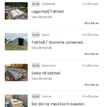
Butik
Skellefteå
9 månader
Lagerhall/Tälthall
Visa liknande
Blocket.se
Butik
Ekerö
9 månader
Tälthall / Stomme Jonsered...
Visa liknande
Blocket.se
Butik
Markaryd
9 månader
Delar till tälthall
Visa liknande
Blocket.se
Butik
Sunne
9 månader
9st dörrar med karm Swedor...