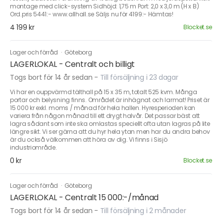
montage med click-system Sidhöjd: 1,75 m Port: 2,0 x 3,0 m (H x B)
Ord.pris 5441:- www.allhall.se Säljs nu för 4199:- Hämtas!
4 199 kr
Blocket.se
Lager och förråd
·
Göteborg
LAGERLOKAL - Centralt och billigt
Togs bort för 14 år sedan
-
Till försäljning i 23 dagar
Vi har en ouppvärmd tälthall på 15 x 35 m, totalt 525 kvm. Många
portar och belysning finns. Området är inhägnat och larmat! Priset är
15 000 kr exkl. moms / månad för hela hallen. Hyresperioden kan
variera från någon månad till ett drygt halvår. Det passar bäst att
lagra sådant som inte ska omlastas speciellt ofta utan lagras på lite
längre sikt. Vi ser gärna att du hyr hela ytan men har du andra behov
är du också välkommen att höra av dig. Vi finns i Sisjö
industriområde.
0 kr
Blocket.se
Lager och förråd
·
Göteborg
LAGERLOKAL - Centralt 15 000:-/månad
Togs bort för 14 år sedan
-
Till försäljning i 2 månader