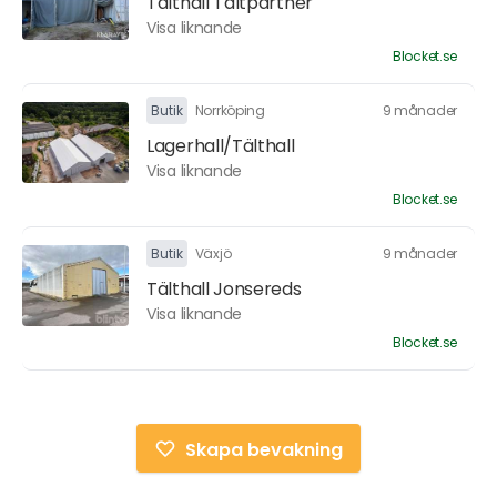
Tälthall Tältpartner
Visa liknande
Blocket.se
Butik
Norrköping
9 månader
Lagerhall/Tälthall
Visa liknande
Blocket.se
Butik
Växjö
9 månader
Tälthall Jonsereds
Visa liknande
Blocket.se
Skapa bevakning