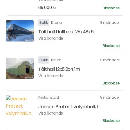
65 000 kr
Blocket.se
Butik
Kiruna
8 månader
Tälthall Hallteck 25x48x6
Visa liknande
Blocket.se
Butik
Lerum
9 månader
Tälthall 12x8,2x4,1m
Visa liknande
Blocket.se
Kristianstad
9 månader
Jensen Protect volymhall, t...
Visa liknande
Blocket.se