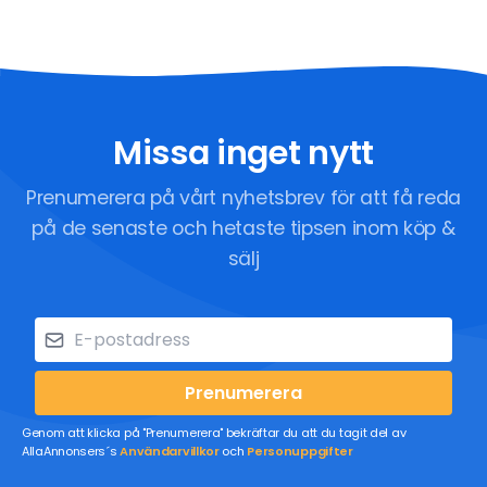
Missa inget nytt
Prenumerera på vårt nyhetsbrev för att få reda
på de senaste och hetaste tipsen inom köp &
sälj
Prenumerera
Genom att klicka på "Prenumerera" bekräftar du att du tagit del av
AllaAnnonsers´s
Användarvillkor
och
Personuppgifter