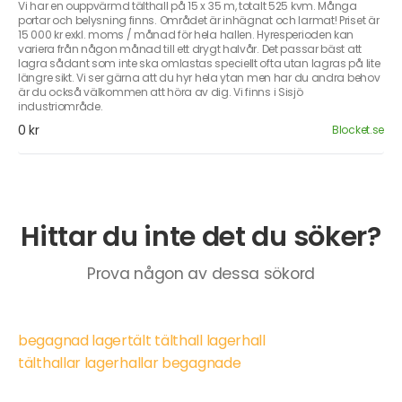
Vi har en ouppvärmd tälthall på 15 x 35 m, totalt 525 kvm. Många
portar och belysning finns. Området är inhägnat och larmat! Priset är
15 000 kr exkl. moms / månad för hela hallen. Hyresperioden kan
variera från någon månad till ett drygt halvår. Det passar bäst att
lagra sådant som inte ska omlastas speciellt ofta utan lagras på lite
längre sikt. Vi ser gärna att du hyr hela ytan men har du andra behov
är du också välkommen att höra av dig. Vi finns i Sisjö
industriområde.
0 kr
Blocket.se
Hittar du inte det du söker?
Prova någon av dessa sökord
begagnad lagertält tälthall lagerhall
tälthallar lagerhallar begagnade