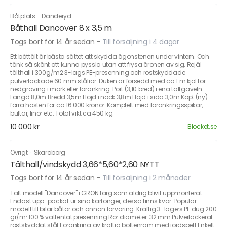
Båtplats
·
Danderyd
Båthall Dancover 8 x 3,5 m
Togs bort för 14 år sedan
-
Till försäljning i 4 dagar
Ett båttält är bästa sättet att skydda ögonstenen under vintern. Och
tänk så skönt att kunna pyssla utan att frysa öronen av sig. Rejäl
tälthall i 300g/m2 3-lags PE-presenning och rostskyddade
pulverlackade 60 mm stålrör. Duken är försedd med ca 1 m kjol för
nedgräving i mark eller förankring. Port (3,10 bred) i ena tältgaveln.
Längd 8,0m Bredd 3,5m Höjd i nock 3,8m Höjd i sida 3,0m Köpt (ny)
förra hösten för ca 16 000 kronor. Komplett med förankringsspikar,
bultar, linor etc. Total vikt ca 450 kg.
10 000 kr
Blocket.se
Övrigt
·
Skaraborg
Tälthall/vindskydd 3,66*5,60*2,60 NYTT
Togs bort för 14 år sedan
-
Till försäljning i 2 månader
Tält modell "Dancover" i GRÖN färg som aldrig blivit uppmonterat.
Endast upp-packat ur sina kartonger, dessa finns kvar. Populär
modell till bilar båtar och annan förvaring. Kraftig 3-lagers PE dug 200
gr/m² 100 % vattentät presenning Rör diameter: 32 mm Pulverlackerat
rostskyddat stål Förankring av kraftig bottenram med jordspett Enkelt