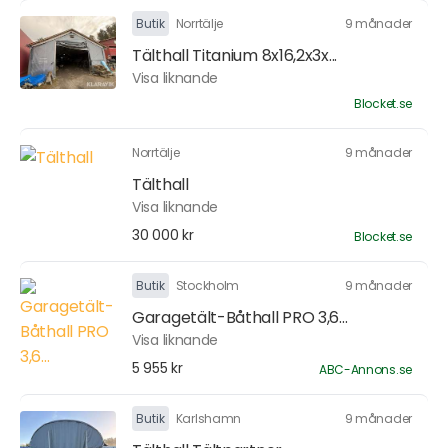
Butik
Norrtälje
9 månader
Tälthall Titanium 8x16,2x3x...
Visa liknande
Blocket.se
Norrtälje
9 månader
Tälthall
Visa liknande
30 000 kr
Blocket.se
Butik
Stockholm
9 månader
Garagetält-Båthall PRO 3,6...
Visa liknande
5 955 kr
ABC-Annons.se
Butik
Karlshamn
9 månader