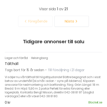
Visar sida
1
av
21
Föregående
Nästa
Tidigare annonser till salu
Lager och förråd
·
Helsingborg
Tälthall
Togs bort för 15 år sedan
-
Till försäljning i 21 dagar
Vi säljer nu vår tälthall till högstbjudande! Bättre begagnat och i visst
behov av underhåll (bl.a hål i sidan - syns på bilderna). Köparen
ansvarar för nedmontering och bortforsling. Färg: Grön Längd: 18 m
Bredd: 9 m Höjd: 5,90 m 2 portar Perfekt för extra förvaring eller
lagerplats. Kontakta Bengt Nilsson, direktnr 042-38 81 97 (dagtid
vardagar) eller vår växel 042-38 81 80.
0 kr
Blocket.se