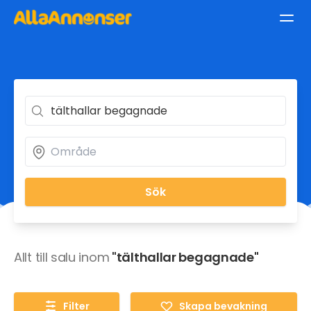
Sök
Allt till salu inom
"tälthallar begagnade"
Filter
Skapa bevakning