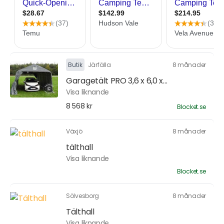
Butik
Järfälla
8 månader
Garagetält PRO 3,6 x 6,0 x...
Visa liknande
8 568 kr
Blocket.se
Växjö
8 månader
tälthall
Visa liknande
Blocket.se
Sölvesborg
8 månader
Tälthall
Visa liknande