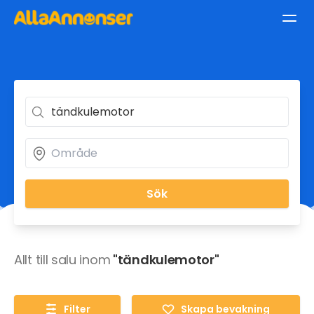
Sök
Allt till salu inom
"tändkulemotor"
Filter
Skapa bevakning