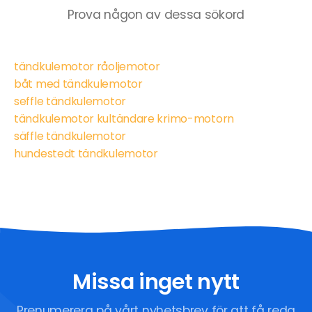
Prova någon av dessa sökord
tändkulemotor råoljemotor
båt med tändkulemotor
seffle tändkulemotor
tändkulemotor kultändare krimo-motorn
säffle tändkulemotor
hundestedt tändkulemotor
Missa inget nytt
Prenumerera på vårt nyhetsbrev för att få reda