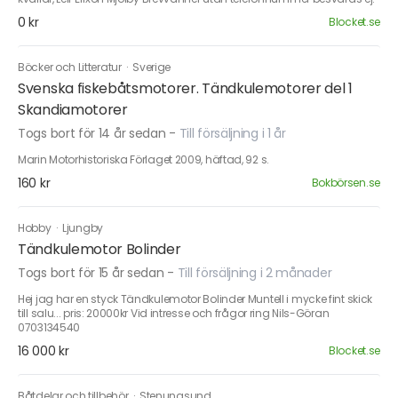
0 kr
Blocket.se
Böcker och Litteratur
·
Sverige
Svenska fiskebåtsmotorer. Tändkulemotorer del 1
Skandiamotorer
Togs bort för 14 år sedan
-
Till försäljning i 1 år
Marin Motorhistoriska Förlaget 2009, häftad, 92 s.
160 kr
Bokbörsen.se
Hobby
·
Ljungby
Tändkulemotor Bolinder
Togs bort för 15 år sedan
-
Till försäljning i 2 månader
Hej jag har en styck Tändkulemotor Bolinder Muntell i mycke fint skick
till salu... pris: 20000kr Vid intresse och frågor ring Nils-Göran
0703134540
16 000 kr
Blocket.se
Båtdelar och tillbehör
·
Stenungsund