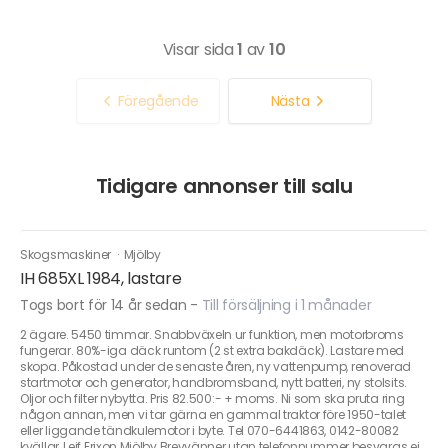
Visar sida
1
av
10
Föregående
Nästa
Tidigare annonser till salu
Skogsmaskiner
·
Mjölby
IH 685XL 1984, lastare
Togs bort för 14 år sedan
-
Till försäljning i 1 månader
2 ägare. 5450 timmar. Snabbväxeln ur funktion, men motorbroms
fungerar. 80%-iga däck runtom (2 st extra bakdäck). Lastare med
skopa. Påkostad under de senaste åren, ny vattenpump, renoverad
startmotor och generator, handbromsband, nytt batteri, ny stolsits.
Oljor och filter nybytta. Pris 82.500:- + moms. Ni som ska pruta ring
någon annan, men vi tar gärna en gammal traktor före 1950-talet
eller liggande tändkulemotor i byte. Tel 070-6441863, 0142-80082
kvällar, Leif Erixon Mjölby Brevvänner utan telefonnummer besvaras ej.