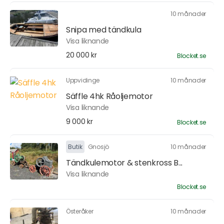
10 månader
Snipa med tändkula
Visa liknande
20 000 kr
Blocket.se
Uppvidinge
10 månader
Säffle 4hk Råoljemotor
Visa liknande
9 000 kr
Blocket.se
Butik
Gnosjö
10 månader
Tändkulemotor & stenkross B...
Visa liknande
Blocket.se
Österåker
10 månader