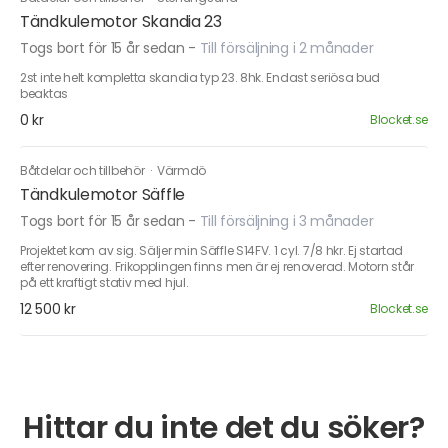
Tändkulemotor Skandia 23
Togs bort för 15 år sedan
-
Till försäljning i 2 månader
2st inte helt kompletta skandia typ 23. 8hk. Endast seriösa bud
beaktas
0 kr
Blocket.se
Båtdelar och tillbehör
·
Värmdö
Tändkulemotor Säffle
Togs bort för 15 år sedan
-
Till försäljning i 3 månader
Projektet kom av sig. Säljer min Säffle S14FV. 1 cyl. 7/8 hkr. Ej startad
efter renovering. Frikopplingen finns men är ej renoverad. Motorn står
på ett kraftigt stativ med hjul.
12 500 kr
Blocket.se
Hittar du inte det du söker?