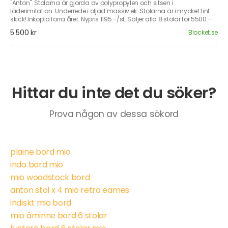
"Anton". Stolarna är gjorda av polypropylen och sitsen i
läderimitation. Underrede i oljad massiv ek. Stolarna är i mycket fint
skick! Inköpta förra året. Nypris 1195:-/st. Säljer alla 8 stolar för 5500:-
5 500 kr
Blocket.se
Hittar du inte det du söker?
Prova någon av dessa sökord
plaine bord mio
indo bord mio
mio woodstock bord
anton stol x 4 mio retro eames
indiskt mio bord
mio åminne bord 6 stolar