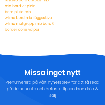
ljusterö bord 6 stolar mio
mio bord vit plain
bord pluto mio
wilma bord mio iläggsskiva
wilma matgrupp mio bord 6
border collie valpar
Missa inget nytt
Prenumerera på vårt nyhetsbrev för att få reda
på de senaste och hetaste tipsen inom köp &
sälj