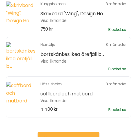
Kungsholmen
8 månader
Skrivbord "Wing", Design Ho...
Visa liknande
750 kr
Blocket.se
Norrtälje
8 månader
bortskänkes ikea örefjäll b...
Visa liknande
Blocket.se
Hässleholm
8 månader
soffbord och matbord
Visa liknande
4 400 kr
Blocket.se