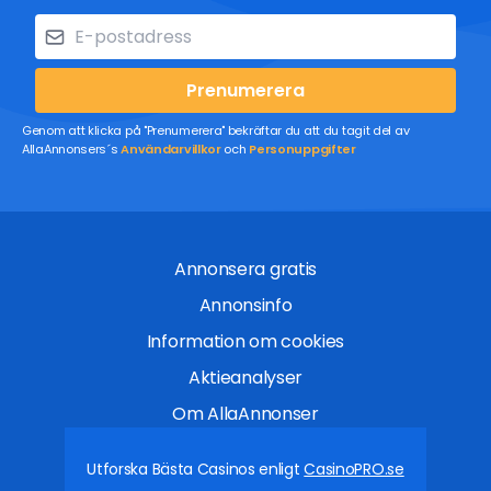
Prenumerera
Genom att klicka på "Prenumerera" bekräftar du att du tagit del av
AllaAnnonsers´s
Användarvillkor
och
Personuppgifter
Annonsera gratis
Annonsinfo
Information om cookies
Aktieanalyser
Om AllaAnnonser
Utforska Bästa Casinos enligt
CasinoPRO.se