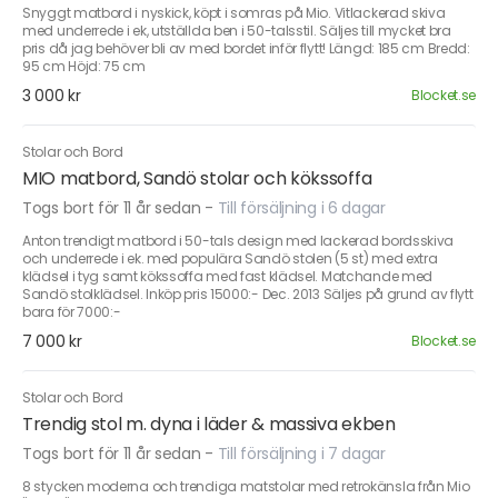
Snyggt matbord i nyskick, köpt i somras på Mio. Vitlackerad skiva
med underrede i ek, utställda ben i 50-talsstil. Säljes till mycket bra
pris då jag behöver bli av med bordet inför flytt! Längd: 185 cm Bredd:
95 cm Höjd: 75 cm
3 000 kr
Blocket.se
Stolar och Bord
MIO matbord, Sandö stolar och kökssoffa
Togs bort för 11 år sedan
-
Till försäljning i 6 dagar
Anton trendigt matbord i 50-tals design med lackerad bordsskiva
och underrede i ek. med populära Sandö stolen (5 st) med extra
klädsel i tyg samt kökssoffa med fast klädsel. Matchande med
Sandö stolklädsel. Inköp pris 15000:- Dec. 2013 Säljes på grund av flytt
bara för 7000:-
7 000 kr
Blocket.se
Stolar och Bord
Trendig stol m. dyna i läder & massiva ekben
Togs bort för 11 år sedan
-
Till försäljning i 7 dagar
8 stycken moderna och trendiga matstolar med retrokänsla från Mio