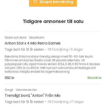
Skapa bevakning
Tidigare annonser till salu
Stolar och Bord
·
Stockholm
Anton Stol x 4 Mio Retro Eames
Togs bort för 13 år sedan
-
Till försäljning i 6 dagar
Bekväma fräscha stolar i trendig design med 50-60-tals touch.
Påminner om Eames Plastic chair. Ett prisvärt alternativ. Vit
polypropylen sits, oljad massiv ek ben. B 54, D 48, H 82 Finns 4 stycken,
ord pris 1 250 kr, nu 950 kr. Helt nya och oanvända, emballage och
kvitto kvar, inköpta endast för lägenhetsvisning.
950 kr
Blocket.se
Övrigt
·
Värmlands län
Trendigt bord, "Anton" Från Mio
Togs bort för 13 år sedan
-
Till försäljning i 17 dagar