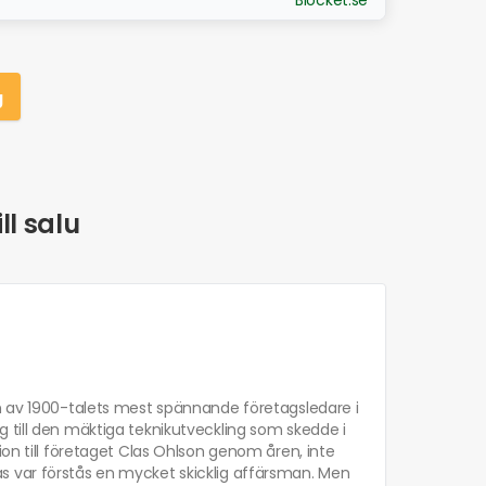
Blocket.se
g
ll salu
en av 1900-talets mest spännande företagsledare i
 till den mäktiga teknikutveckling som skedde i
ion till företaget Clas Ohlson genom åren, inte
s var förstås en mycket skicklig affärsman. Men