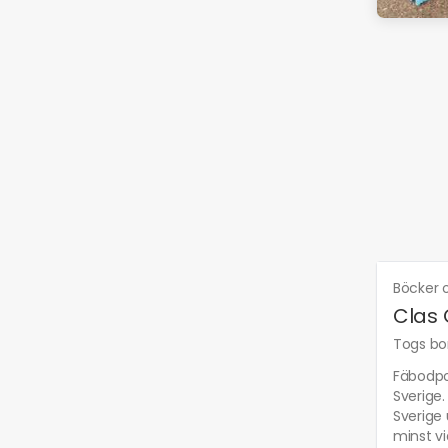
Böcker o
Clas 
Togs bor
Fäbodpoj
Sverige.
Sverige 
minst v