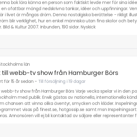
 denna bok lära känna en person som faktiskt levde mer för sina idé
g en ofattbar mängd nedskrivna tankar, idéer och uppfinningar. Ve
är i livet är mångas dröm. Denna nostalgiska berättelse - rikligt il
öm blir verklighet, hur en enkel människa utan fina skolor och bety
r. Bild & Kultur 2007. Inbunden, 190 sidor. Nyskick
Stockholms län
k till webb-tv show från Hamburger Börs
t för 15 år sedan
-
Till försäljning i 19 dagar
ill webb-tv show från Hamburger Börs Varje vecka spelar vi in den
tockholm med publik. Erwik gästas av nationella, internationella kän
 chansen att vinna olika äventyr, smycken och kläder. Inspelninga
rogrammet visas på finest.se, hotgossip.se samt msn Inspelningsort: 
eras. Annonsören vill ej bli kontaktad av säljare eller representanter