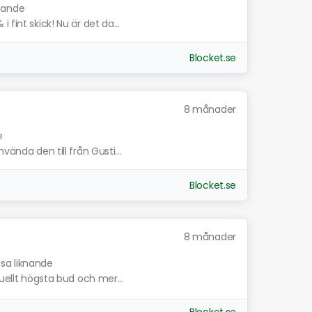
knande
fint skick! Nu är det da...
Blocket.se
8 månader
e
vända den till från Gusti...
Blocket.se
8 månader
isa liknande
tuellt högsta bud och mer...