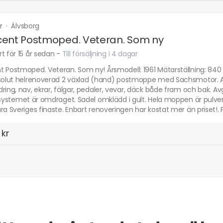
r
·
Älvsborg
ent Postmoped. Veteran. Som ny
t för 15 år sedan
-
Till försäljning i 4 dagar
t Postmoped. Veteran. Som ny! Årsmodell: 1961 Mätarställning: 840
bsolut helrenoverad 2 växlad (hand) postmoppe med Sachsmotor. AL
ring, nav, ekrar, fälgar, pedaler, vevar, däck både fram och bak. Avg
lsystemet är omdraget. Sadel omklädd i gult. Hela moppen är pulver
ra Sveriges finaste. Enbart renoveringen har kostat mer än priset!. Pr
 kr