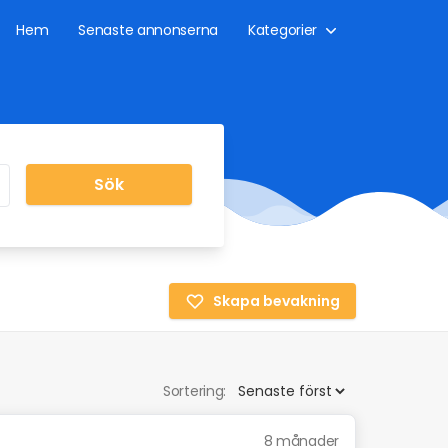
Hem
Senaste annonserna
Kategorier
Sök
Skapa bevakning
Sortering:
8 månader