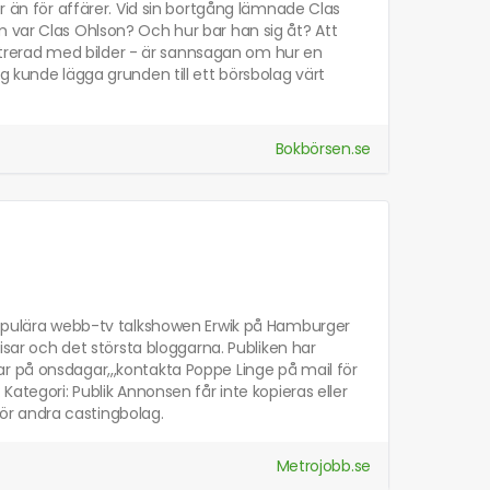
er än för affärer. Vid sin bortgång lämnade Clas
m var Clas Ohlson? Och hur bar han sig åt? Att
lustrerad med bilder - är sannsagan om hur en
g kunde lägga grunden till ett börsbolag värt
Bokbörsen.se
 populära webb-tv talkshowen Erwik på Hamburger
disar och det största bloggarna. Publiken har
r på onsdagar,,,kontakta Poppe Linge på mail för
Kategori: Publik Annonsen får inte kopieras eller
 för andra castingbolag.
Metrojobb.se