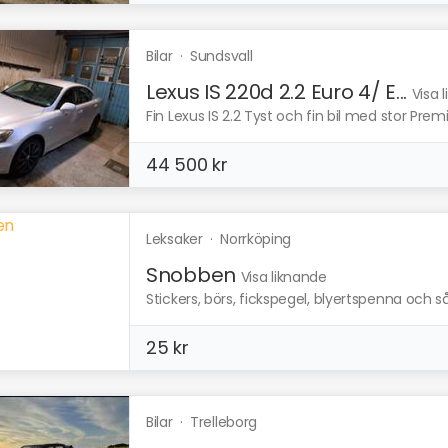
Bilar
·
Sundsvall
Lexus IS 220d 2.2 Euro 4/ E...
Visa 
Fin Lexus IS 2.2 Tyst och fin bil med stor Prem
44 500 kr
Leksaker
·
Norrköping
Snobben
Visa liknande
Stickers, börs, fickspegel, blyertspenna och såp
25 kr
Bilar
·
Trelleborg