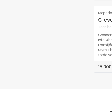
Mopede
Cresc
Togs bor
Crescen
Info: A
Framfjäd
Styre. E
torde va
15 000