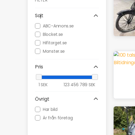
FILTER
Sajt
ABC-Annons.se
Blocket.se
Hifitorget.se
Monster.se
Pris
1
SEK
123 456 789
SEK
Övrigt
Har bild
Är från företag