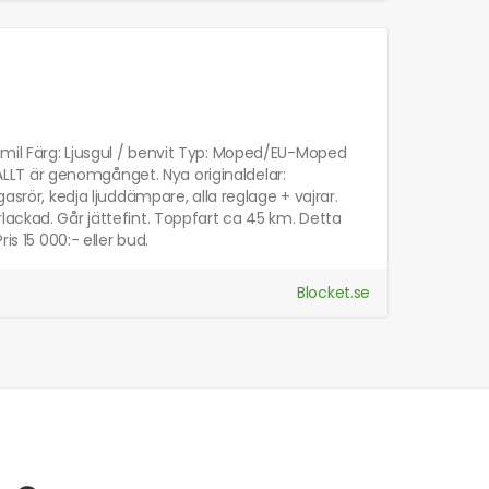
 mil Färg: Ljusgul / benvit Typ: Moped/EU-Moped
LT är genomgånget. Nya originaldelar:
asrör, kedja ljuddämpare, alla reglage + vajrar.
lackad. Går jättefint. Toppfart ca 45 km. Detta
is 15 000:- eller bud.
Blocket.se