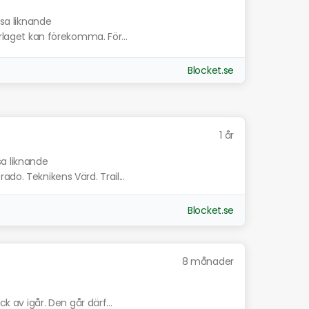
isa liknande
erlaget kan förekomma. För...
Blocket.se
1 år
sa liknande
do. Teknikens Värd. Trail...
Blocket.se
8 månader
ck av igår. Den går därf...