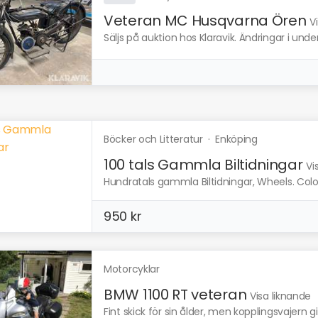
Veteran MC Husqvarna Ören
V
Säljs på auktion hos Klaravik. Ändringar i und
Böcker och Litteratur
·
Enköping
100 tals Gammla Biltidningar
Vi
Hundratals gammla Biltidningar, Wheels. Colora
950 kr
Motorcyklar
BMW 1100 RT veteran
Visa liknande
Fint skick för sin ålder, men kopplingsvajern gi