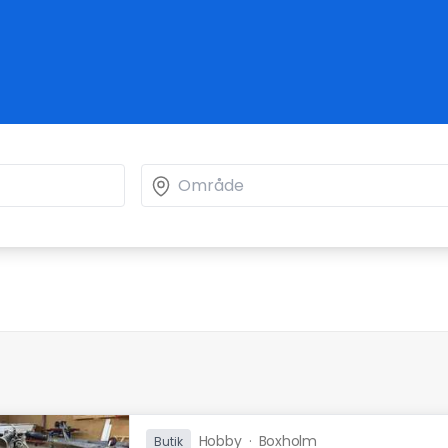
Hobby
·
Boxholm
Butik