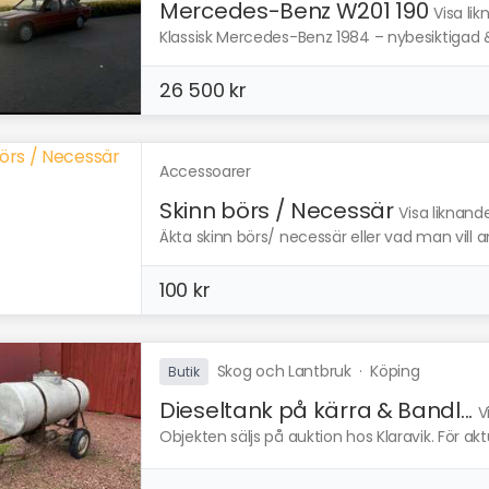
Mercedes-Benz W201 190
Visa li
Klassisk Mercedes-Benz 1984 – nybesiktigad & i 
26 500 kr
Accessoarer
Skinn börs / Necessär
Visa liknand
Äkta skinn börs/ necessär eller vad man vill an
100 kr
Skog och Lantbruk
·
Köping
Butik
Dieseltank på kärra & Bandl...
V
Objekten säljs på auktion hos Klaravik. För ak