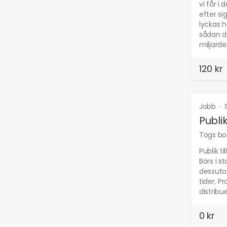
vi får i
efter si
lyckas h
sådan dr
miljarde
120 kr
Jobb
·
Publi
Togs bor
Publik t
Börs i s
dessutom
tider. P
distribu
0 kr