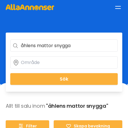
Sök
Allt till salu inom
"åhlens mattor snygga"
Filter
Skapa bevakning