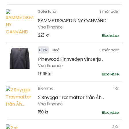
Sollentuna
8 månader
SAMMETSGARDIN NY OANVÄND
Visa liknande
225 kr
Blocket.se
Butik
Luleå
8 månader
Pinewood Finnveden Vinterja...
Visa liknande
1 995 kr
Blocket.se
Bromma
1 år
2 Snygga Trasmattor från Åh...
Visa liknande
150 kr
Blocket.se
2 år