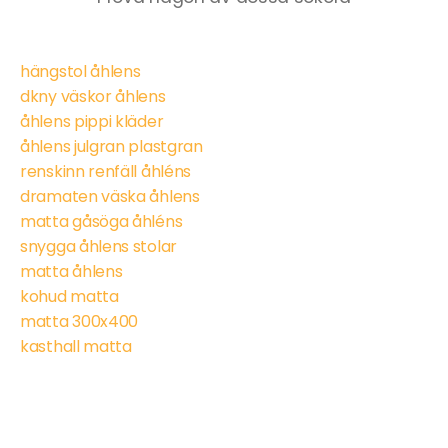
hängstol åhlens
dkny väskor åhlens
åhlens pippi kläder
åhlens julgran plastgran
renskinn renfäll åhléns
dramaten väska åhlens
matta gåsöga åhléns
snygga åhlens stolar
matta åhlens
kohud matta
matta 300x400
kasthall matta