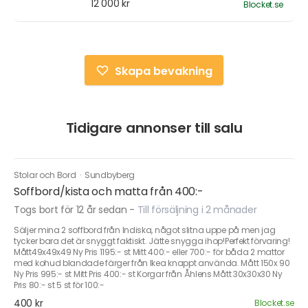
12 000 kr
Blocket.se
Skapa bevakning
Tidigare annonser till salu
Stolar och Bord
·
Sundbyberg
Soffbord/kista och matta från 400:-
Togs bort för 12 år sedan
-
Till försäljning i 2 månader
Säljer mina 2 soffbord från Indiska, något slitna uppe på men jag
tycker bara det är snyggt faktiskt. Jätte snygga ihop!Perfekt förvaring!
Mått49x49x49 Ny Pris 1195:- st Mitt 400:- eller 700:- för båda 2 mattor
med kohud blandade färger från Ikea knappt använda. Mått 150x 90
Ny Pris 995:- st Mitt Pris 400:- st Korgar från Åhlens Mått 30x30x30 Ny
Pris 80:- st 5 st för 100:-
400 kr
Blocket.se