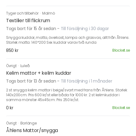
Tyger och tillbehör
·
Malmö
Textilier till flickrum
Togs bort för 15 år sedan
-
Till försäljning i 30 dagar
Snygga kuddar, matta, överkast, lampa och glasvas, allt från Åhlens.
Storlek matta: 140*200 Sex kuddar varav två runda
850 kr
Blocket.se
Övrigt
·
Luleå
Kelim mattor + kelim kuddar
Togs bort för 13 år sedan
-
Till försäljning i 1 månader
2 st snygga kelim mattor i beige/svart med frans från Åhlens. Storlek
140x200cm. Pris 600 kr/st eller båda för 1000 kr. 2 st kelimkuddar i
samma mönster 45x45cm. Pris 250 kr/st.
0 kr
Blocket.se
Övrigt
·
Borlänge
Åhlens Mattor/snygga