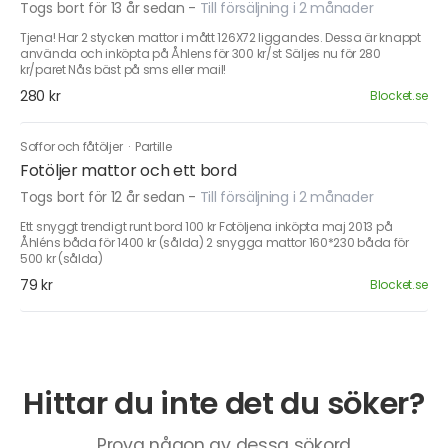
Togs bort för 13 år sedan
-
Till försäljning i 2 månader
Tjena! Har 2 stycken mattor i mått 126X72 liggandes. Dessa är knappt
använda och inköpta på Åhlens för 300 kr/st Säljes nu för 280
kr/paret Nås bäst på sms eller mail!
280 kr
Blocket.se
Soffor och fåtöljer
·
Partille
Fotöljer mattor och ett bord
Togs bort för 12 år sedan
-
Till försäljning i 2 månader
Ett snyggt trendigt runt bord 100 kr Fotöljena inköpta maj 2013 på
Åhléns båda för 1400 kr (sålda) 2 snygga mattor 160*230 båda för
500 kr (sålda)
79 kr
Blocket.se
Hittar du inte det du söker?
Prova någon av dessa sökord