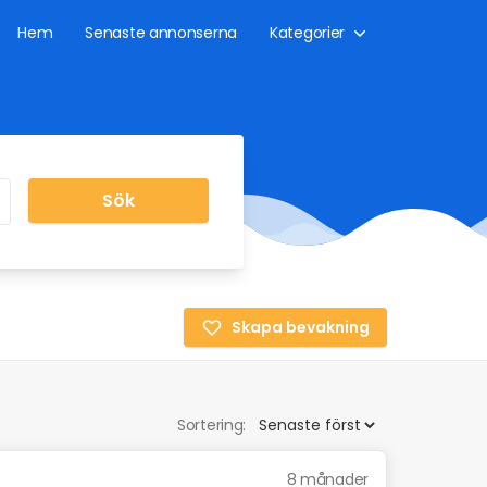
Hem
Senaste annonserna
Kategorier
Sök
Skapa bevakning
Sortering:
8 månader