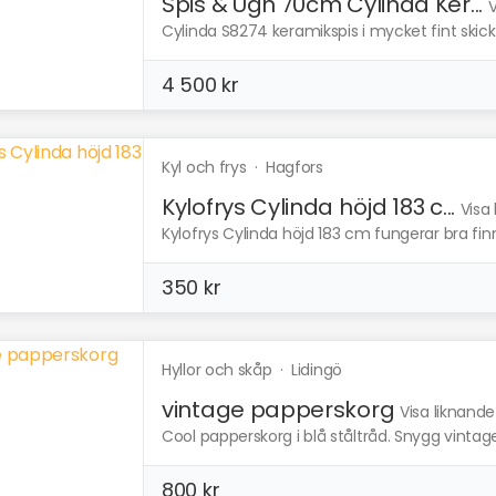
Spis & Ugn 70cm Cylinda Ker...
V
Cylinda S8274 keramikspis i mycket fint skick. K
4 500 kr
Kyl och frys
·
Hagfors
Kylofrys Cylinda höjd 183 c...
Visa
Kylofrys Cylinda höjd 183 cm fungerar bra finn
350 kr
Hyllor och skåp
·
Lidingö
vintage papperskorg
Visa liknande
Cool papperskorg i blå ståltråd. Snygg vintages
800 kr