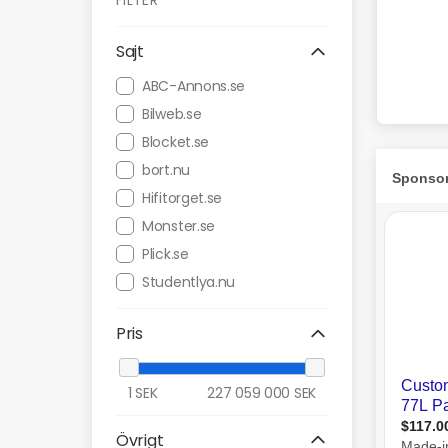
FILTER
Sajt
ABC-Annons.se
Bilweb.se
Blocket.se
bort.nu
Hifitorget.se
Monster.se
Plick.se
Studentlya.nu
Pris
1
SEK
227 059 000
SEK
Övrigt