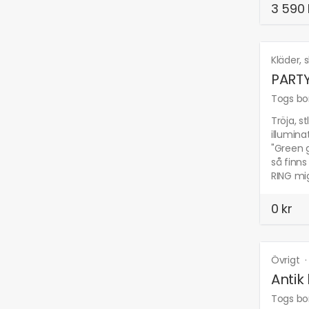
3 590 
Kläder, 
PARTY
Togs bor
Tröja, s
illumina
"Green g
så finns
RING mig
0 kr
Övrigt
Antik
Togs bor