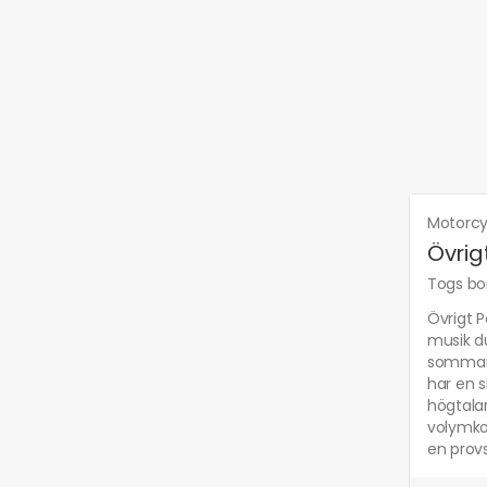
Motorcy
Övrig
Togs bor
Övrigt P
musik d
sommar! 
har en s
högtalar
volymkon
en prov