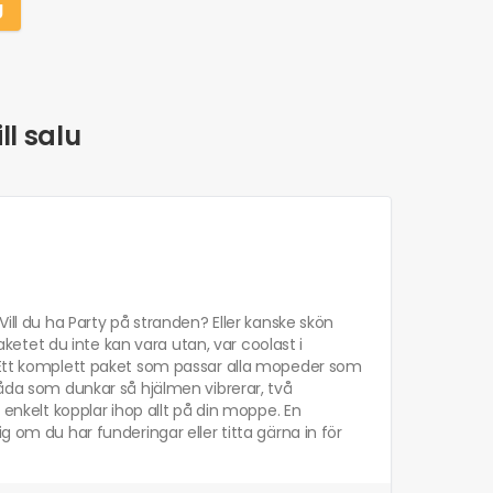
g
ll salu
Vill du ha Party på stranden? Eller kanske skön
tet du inte kan vara utan, var coolast i
. Ett komplett paket som passar alla mopeder som
låda som dunkar så hjälmen vibrerar, två
 enkelt kopplar ihop allt på din moppe. En
g om du har funderingar eller titta gärna in för