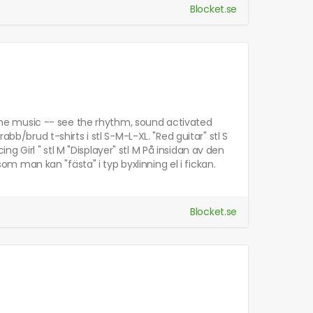
Blocket.se
h the music -- see the rhythm, sound activated
abb/brud t-shirts i stl S-M-L-XL. "Red guitar" stl S
cing Girl " stl M "Displayer" stl M På insidan av den
 som man kan "fästa" i typ byxlinning el i fickan.
Blocket.se