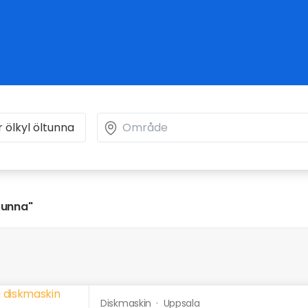
ltunna"
Diskmaskin
·
Uppsala