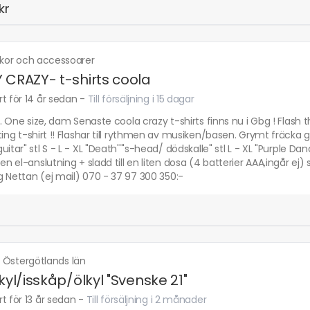
kr
skor och accessoarer
 CRAZY- t-shirts coola
t för 14 år sedan
-
Till försäljning i 15 dagar
tl. One size, dam Senaste coola crazy t-shirts finns nu i Gbg ! Flas
ting t-shirt !! Flashar till rythmen av musiken/basen. Grymt fräcka gr
uitar" stl S - L - XL "Death''''s-head/ dödskalle" stl L - XL "Purple Dan
 en el-anslutning + sladd till en liten dosa (4 batterier AAA,ingår ej)
 Nettan (ej mail) 070 - 37 97 300 350:-
·
Östergötlands län
 kyl/isskåp/ölkyl "Svenske 21"
t för 13 år sedan
-
Till försäljning i 2 månader