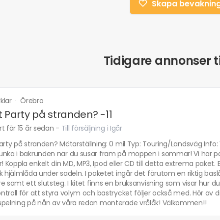
Skapa bevaknin
Tidigare annonser ti
klar
·
Örebro
t Party på stranden? -11
t för 15 år sedan
-
Till försäljning i Igår
arty på stranden? Mätarställning: 0 mil Typ: Touring/Landsväg Info: 
unka i bakrunden när du susar fram på moppen i sommar! Vi har pake
Koppla enkelt din MD, MP3, Ipod eller CD till detta extrema paket
k hjälmlåda under sadeln. I paketet ingår det förutom en riktig bas
e samt ett slutsteg. I kitet finns en bruksanvisning som visar hur du
troll för att styra volym och bastrycket följer också med. Hör av di
spelning på nån av våra redan monterade vrålåk! Välkommen!!