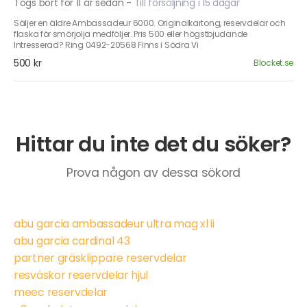
Togs bort för 11 år sedan
-
Till försäljning i 15 dagar
Säljer en äldre Ambassadeur 6000. Originalkartong, reservdelar och
flaska för smörjolja medföljer. Pris 500 eller högstbjudande
Intresserad? Ring 0492-20568 Finns i Södra Vi
500 kr
Blocket.se
Hittar du inte det du söker?
Prova någon av dessa sökord
abu garcia ambassadeur ultra mag xl ii
abu garcia cardinal 43
partner gräsklippare reservdelar
resväskor reservdelar hjul
meec reservdelar