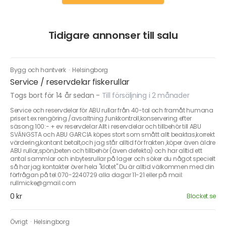
Tidigare annonser till salu
Bygg och hantverk
·
Helsingborg
Service / reservdelar fiskerullar
Togs bort för 14 år sedan
-
Till försäljning i 2 månader
Service och reservdelar för ABU rullar från 40-tal och framåt humana
priser t.ex rengöring /avsaltning ,funkkontroll,konservering efter
säsong 100:- + ev reservdelar Allt i reservdelar och tillbehör till ABU
SVÄNGSTA och ABU GARCIA köpes stort som smått allt beaktas,korrekt
värdering,kontant betalt,och jag står alltid för frakten ,köper även äldre
ABU rullar,spön,beten och tillbehör (även defekta) och har alltid ett
antal sammlar och inbytesrullar på lager och söker du något specielt
så har jag kontakter över hela "klotet".Du är alltid välkommen med din
förfrågan på tel:070-2240729 alla dagar 11-21 eller på mail:
rullmicke@gmail.com
0 kr
Blocket.se
Övrigt
·
Helsingborg