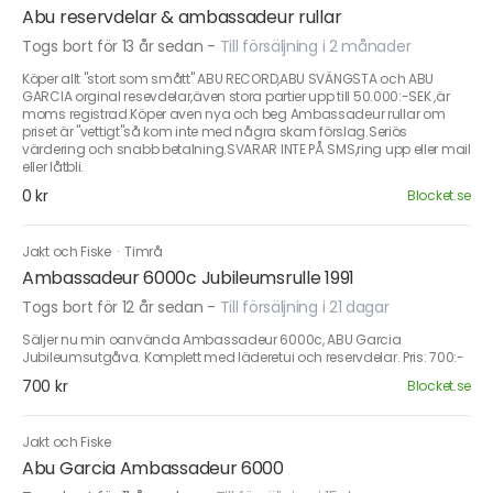
Abu reservdelar & ambassadeur rullar
Togs bort för 13 år sedan
-
Till försäljning i 2 månader
Köper allt "stort som smått" ABU RECORD,ABU SVÄNGSTA och ABU
GARCIA orginal resevdelar,även stora partier upp till 50.000:-SEK ,är
moms registrad.Köper aven nya och beg Ambassadeur rullar om
priset är "vettigt"så kom inte med några skam förslag.Seriös
värdering och snabb betalning.SVARAR INTE PÅ SMS,ring upp eller mail
eller låtbli.
0 kr
Blocket.se
Jakt och Fiske
·
Timrå
Ambassadeur 6000c Jubileumsrulle 1991
Togs bort för 12 år sedan
-
Till försäljning i 21 dagar
Säljer nu min oanvända Ambassadeur 6000c, ABU Garcia
Jubileumsutgåva. Komplett med läderetui och reservdelar. Pris: 700:-
700 kr
Blocket.se
Jakt och Fiske
Abu Garcia Ambassadeur 6000