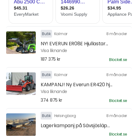
Butik
Kalmar
8 månader
NY! EVERUN ER08E Hjullastar...
Visa liknande
187 375 kr
Blocket.se
Butik
Kalmar
8 månader
KAMPANJ! Ny Everun ER420 hj...
Visa liknande
374 875 kr
Blocket.se
Butik
Helsingborg
8 månader
Lagerkampanj på Sävsjösläp...
Blocket.se