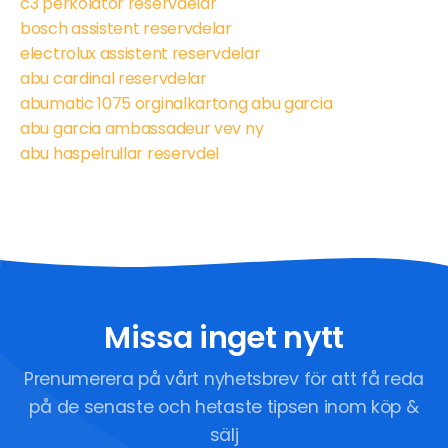
c3 perkolator reservdelar
bosch assistent reservdelar
electrolux assistent reservdelar
abu cardinal reservdelar
abumatic 1075 orginalkartong abu garcia
abu garcia ambassadeur vev ny
abu haspelrullar reservdel
Missa inget nytt
Prenumerera på vårt nyhetsbrev för att få reda
på de senaste och hetaste tipsen inom köp &
sälj