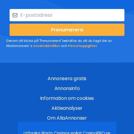
Prenumerera
Genom att klicka på "Prenumerera" bekräftar du att du tagit del av
AllaAnnonsers´s
Användarvillkor
och
Personuppgifter
Annonsera gratis
Annonsinfo
Information om cookies
Aktieanalyser
Om AllaAnnonser
Utforska Bästa Casinos enligt
CasinoPRO.se