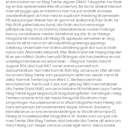
en kriminalroman av Stieg Trenter utgiven (1944). Fotografen har tänkt
sig en tids aprilsemester efter att under fyra års tid ha arbetat intensivt
med att bygga upp sin fotofirma. Han har just anställt sin tredje
assistentfotograf och firar med en supé som inledning till semestern.
På restaurangen återser han en gammal skolkamrat, Paul Groth. De
följs åt till galleri Exklusiv Konst, där Groth ska ha vernissage
påföljande dag. En av tavlorna, föreställande en vacker mörkögd
kvinna, vandaliseras medan de befinner sig där. En av Fribergs
fotografer blir inkallad, så Friberg får uppskjuta semestern en dryg
vecka för att ta hand om ett industrifotograferingsuppdrag i
Göteborg. Under tiden har Groths utställning gjort stor succé, Groth
hyllas som årtiondets debutant. Efter återkomsten blir Friberg inbjuden
till en sen måltid i Groths hem på Fåfängan, där han bevittnar en rad
underliga händelser vid ankomsten. - Stieg Ivar Trenter, född 14
augusti 1914, död 4 juli 1967, var en svensk journalist och
deckarförfattare. Han hette fram till 1936 Stig Johansson. Efter att först
ha använt Stieg Trenter som pseudonym bytte han sedan namn till
detta. Namnet Trenter tog han efter E.C. Bentleys berömda
kriminalroman Trent's Last Case. Han gifte sig 1960 med författaren
Ulla Trenter (född 1936), och de är föräldrar till författaren Laura Trenter.
Stieg Trenter ligger begravd på Skogskyrkogården. Handlingen i Stieg
Trenters romaner är för det mesta förlagd till Stockholm med
omgivningar. Huvudpersonerna är oftast fotografen Harry Friberg och
hans kompanjon, kriminalintendent Vesper Johnson. Böckerna
kännetecknas av sina levande skildringar av Stockholmsmiljön[1].
Friberg är modellerad efter fotografen K.W. Gullers som var god vän
med Trenter. Efter Stieg Trenters död fortsatte Ulla Trenter att skriva om
Harry Friberg och Vesper Johnson under eget namn. Dessa böcker