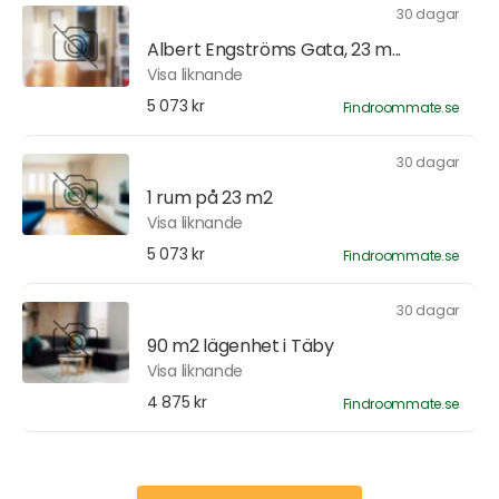
30 dagar
Albert Engströms Gata, 23 m...
Visa liknande
5 073 kr
Findroommate.se
30 dagar
1 rum på 23 m2
Visa liknande
5 073 kr
Findroommate.se
30 dagar
90 m2 lägenhet i Täby
Visa liknande
4 875 kr
Findroommate.se