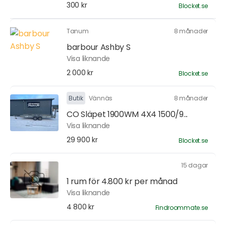
300 kr
Blocket.se
Tanum
8 månader
barbour Ashby S
Visa liknande
2 000 kr
Blocket.se
Butik
Vännäs
8 månader
CO Släpet 1900WM 4X4 1500/9...
Visa liknande
29 900 kr
Blocket.se
15 dagar
1 rum för 4.800 kr per månad
Visa liknande
4 800 kr
Findroommate.se