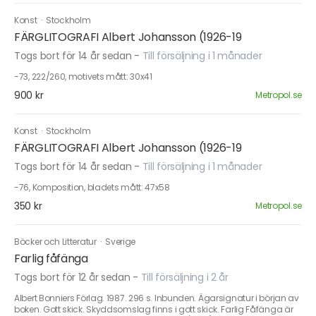
Konst
·
Stockholm
FÄRGLITOGRAFI Albert Johansson (1926-19
Togs bort för 14 år sedan
-
Till försäljning i 1 månader
-73, 222/260, motivets mått: 30x41
900 kr
Metropol.se
Konst
·
Stockholm
FÄRGLITOGRAFI Albert Johansson (1926-19
Togs bort för 14 år sedan
-
Till försäljning i 1 månader
-76, Komposition, bladets mått: 47x58
350 kr
Metropol.se
Böcker och Litteratur
·
Sverige
Farlig fåfänga
Togs bort för 12 år sedan
-
Till försäljning i 2 år
Albert Bonniers Förlag. 1987. 296 s. Inbunden. Ägarsignatur i början av
boken. Gott skick. Skyddsomslag finns i gott skick. Farlig Fåfänga är