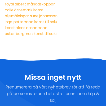
royal albert månadskoppar
calle örnemark konst
oljemålningar sune johansson
inge pettersson konst till salu
konst claes caspersson
oskar bergman konst till salu
Missa inget nytt
Prenumerera på vårt nyhetsbrev för att få reda
på de senaste och hetaste tipsen inom köp &
sälj