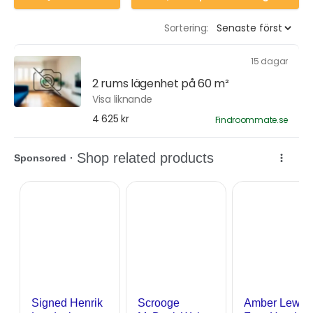
Sortering:
15 dagar
2 rums lägenhet på 60 m²
Visa liknande
4 625 kr
Findroommate.se