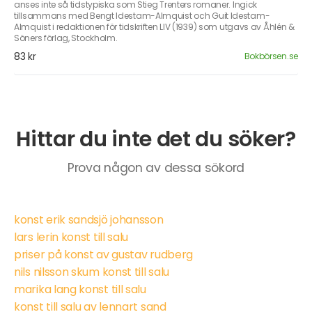
anses inte så tidstypiska som Stieg Trenters romaner. Ingick
tillsammans med Bengt Idestam-Almquist och Guit Idestam-
Almquist i redaktionen för tidskriften LIV (1939) som utgavs av Åhlén &
Söners förlag, Stockholm.
83 kr
Bokbörsen.se
Hittar du inte det du söker?
Prova någon av dessa sökord
konst erik sandsjö johansson
lars lerin konst till salu
priser på konst av gustav rudberg
nils nilsson skum konst till salu
marika lang konst till salu
konst till salu av lennart sand