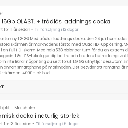
er
 16Gb OLÅST. + trådlös laddnings docka
t för 11 år sedan
-
Till försäljning i 13 dagar
ästan ny LG G3 Med trådlös laddnings docka. den 24 juli hämtades 
 stora skärmen är marknadens första med Quad HD-upplösning. Med
n i en Full HD-skärm. Med hela 538 pixlar per tum får du en extrem d
agasin. LG:s IPS-teknik ger dig bättre och bredare betraktningsvinkla
om inte liknar någonting du sett förut. LG G3 utnyttjar dessutom 
 annan smartphone på marknaden. Det betyder att ramarna är näst in
-skärmen. 4000:- elr bud
kr
bjekt
·
Marieholm
misk docka i naturlig storlek
t för 13 år sedan
-
Till försäljning i 6 dagar