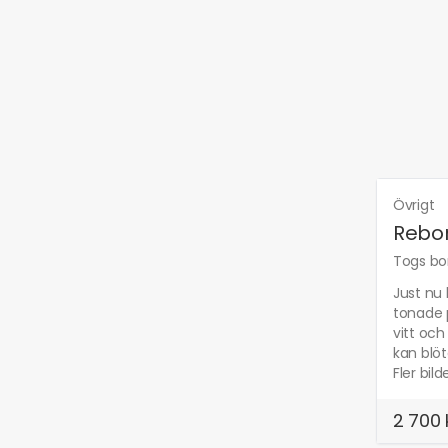
Övrigt
Rebo
Togs bor
Just nu
tonade p
vitt och
kan blöt
Fler bil
2 700 