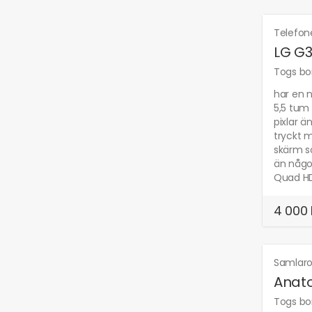
Telefon
LG G3
Togs bor
har en n
5,5 tum
pixlar ä
tryckt m
skärm s
än någon
Quad HD
4 000 
Samlaro
Anato
Togs bor