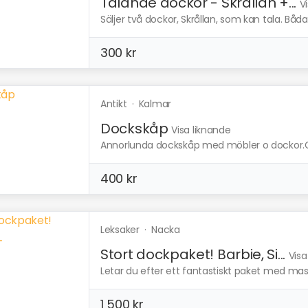
Talande dockor - Skrållan +...
V
Säljer två dockor, Skrållan, som kan tala. Båda
300 kr
Antikt
·
Kalmar
Dockskåp
Visa liknande
Annorlunda dockskåp med möbler o dockor.Gå
400 kr
Leksaker
·
Nacka
Stort dockpaket! Barbie, Si...
Visa
Letar du efter ett fantastiskt paket med mass
1 500 kr