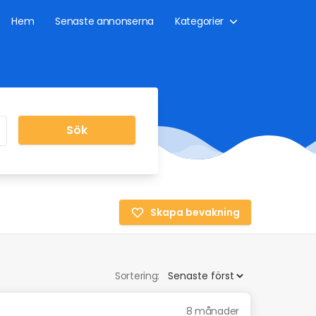
Hem
Senaste annonserna
Kategorier
Sök
Skapa bevakning
Sortering:
8 månader