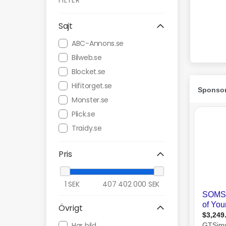
FILTER
Sajt
ABC-Annons.se
Bilweb.se
Blocket.se
Hifitorget.se
Monster.se
Plick.se
Traidy.se
Pris
1
SEK
407 402 000
SEK
Övrigt
Har bild