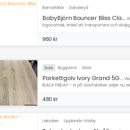
Barnartiklar
·
Danderyd
BabyBjörn Bouncer Bliss Cla...
V
Ergonomisk, enkel att transportera och skojig 
960 kr
Byggvaror
·
Eslöv
Butik
Parkettgolv Ivory Grand 5G...
Vis
BLACK FRIDAY – Vi på Golvfabriken säljer nu det
480 kr
Leksaker
·
Upplands-Väsby