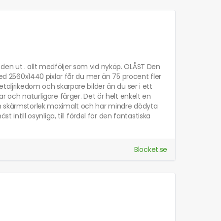
den ut . allt medföljer som vid nyköp. OLÅST Den
 2560x1440 pixlar får du mer än 75 procent fler
etaljrikedom och skarpare bilder än du ser i ett
r och naturligare färger. Det är helt enkelt en
sin skärmstorlek maximalt och har mindre dödyta
till osynliga, till fördel för den fantastiska
Blocket.se