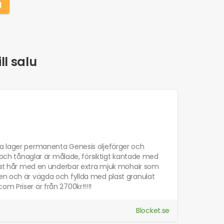
g
ll salu
ra lager permanenta Genesis oljefärger och
r och tånaglar är målade, försiktigt kantade med
rotat hår med en underbar extra mjuk mohair som
nen och är vägda och fyllda med plast granulat
m Priser är från 2700kr!!!!!
Blocket.se