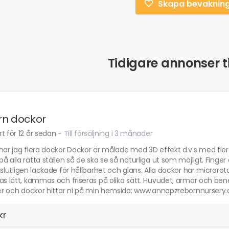
Skapa bevaknin
Tidigare annonser ti
rn dockor
t för 12 år sedan
-
Till försäljning i 3 månader
 har jag flera dockor Dockor är målade med 3D effekt d.v.s med fle
å alla rätta ställen så de ska se så naturliga ut som möjligt. Finge
 slutligen lackade för hållbarhet och glans. Alla dockor har micro
as lätt, kammas och friseras på olika sätt. Huvudet, armar och be
der och dockor hittar ni på min hemsida: www.annapzrebornnursery.co
kr