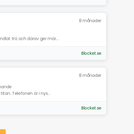
8 månader
ndlat trä och därav ger mär...
Blocket.se
8 månader
knande
itan. Telefonen är i nys...
Blocket.se