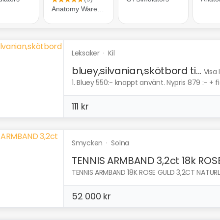
Leksaker
·
Kil
bluey,silvanian,skötbord ti...
Visa 
1. Bluey 550:- knappt använt. Nypris 879 :- + fig
111 kr
Smycken
·
Solna
TENNIS ARMBAND 3,2ct 18k ROS
TENNIS ARMBAND 18K ROSE GULD 3,2CT NATURLIG
52 000 kr