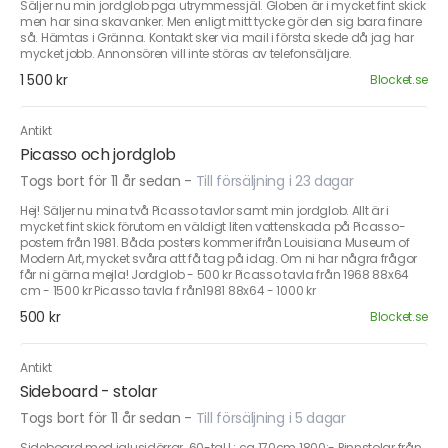
Säljer nu min jordglob pga utrymmessjäl. Globen är i mycket fint skick
men har sina skavanker. Men enligt mitt tycke gör den sig bara finare
så. Hämtas i Gränna. Kontakt sker via mail i första skede då jag har
mycket jobb. Annonsören vill inte störas av telefonsäljare.
1 500 kr
Blocket.se
Antikt
Picasso och jordglob
Togs bort för 11 år sedan
-
Till försäljning i 23 dagar
Hej! Säljer nu mina två Picasso tavlor samt min jordglob. Allt är i
mycket fint skick förutom en väldigt liten vattenskada på Picasso-
postern från 1981. Båda posters kommer ifrån Louisiana Museum of
Modern Art, mycket svåra att få tag på idag. Om ni har några frågor
får ni gärna mejla! Jordglob - 500 kr Picasso tavla från 1968 88x64
cm - 1500 kr Picasso tavla f rån1981 88x64 - 1000 kr
500 kr
Blocket.se
Antikt
Sideboard - stolar
Togs bort för 11 år sedan
-
Till försäljning i 5 dagar
Sideboard med jalusidörrar. 60-tal L: ca 170cm 1800:- Pinnstolar från