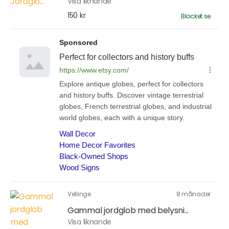
Visa liknande
150 kr
Blocket.se
Vellinge
8 månader
Gammal jordglob med belysni...
Visa liknande