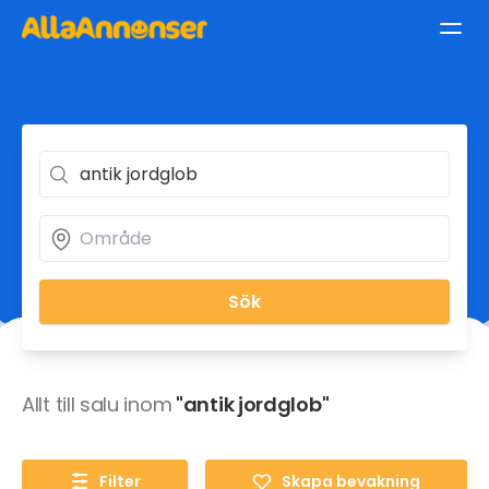
Sök
Allt till salu inom
"antik jordglob"
Filter
Skapa bevakning