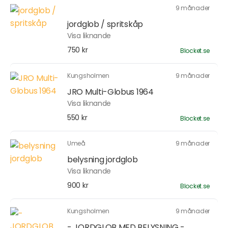
9 månader
jordglob / spritskåp
Visa liknande
750 kr
Blocket.se
Kungsholmen
9 månader
JRO Multi-Globus 1964
Visa liknande
550 kr
Blocket.se
Umeå
9 månader
belysning jordglob
Visa liknande
900 kr
Blocket.se
Kungsholmen
9 månader
- JORDGLOB MED BELYSNING -