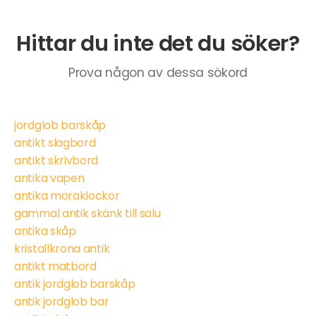
Hittar du inte det du söker?
Prova någon av dessa sökord
jordglob barskåp
antikt slagbord
antikt skrivbord
antika vapen
antika moraklockor
gammal antik skänk till salu
antika skåp
kristallkrona antik
antikt matbord
antik jordglob barskåp
antik jordglob bar