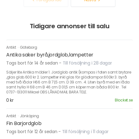
Tidigare annonser till salu
Antikt
·
Göteborg
Antika saker byrå,jordglob,lampetter
Togs bort för 14 år sedan
-
Till försäljning i 28 dagar
Säljer lite Antika möbler 1. Jordglob antik (kompas i foten samt brytare
,glas glob.600 kr 2. Lampetter inkl glas för glödlampor.600kr 3. byrå
med två lådor H66 cm B 71,5 cm. D 39 cm . 4. Liten byrå med en låda
samt hylla H 68 cm B 46 cm D 31,5 cm köper man båda 800 kr . Tel
0737-133011 Mikael OBS LÅNAD MAIL BARA TELE.
0 kr
Blocket.se
Antikt
·
Jönköping
Fin Barjordglob
Togs bort för 12 år sedan
-
Till försäljning i 11 dagar