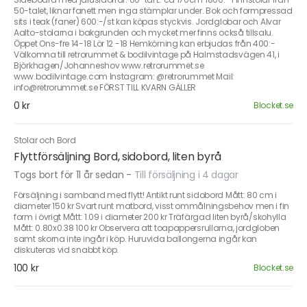
50-talet, liknar fanett men inga stämplar under. Bok och formpressad
sits i teak (faner) 600:-/st kan köpas styckvis. Jordglobar och Alvar
Aalto-stolarna i bakgrunden och mycket mer finns också tillsalu.
Öppet Ons-fre 14-18 Lör 12 -18 Hemkörning kan erbjudas från 400:-
Välkomna till retrorummet & bodilvintage på Halmstadsvägen 41, i
Björkhagen/Johanneshov www.retrorummet.se
www.bodilvintage.com Instagram: @retrorummet Mail:
info@retrorummet.se FÖRST TILL KVARN GÄLLER
0 kr
Blocket.se
Stolar och Bord
Flyttförsäljning Bord, sidobord, liten byrå
Togs bort för 11 år sedan
-
Till försäljning i 4 dagar
Försäljning i samband med flytt! Antikt runt sidobord Mått: 80 cm i
diameter 150 kr Svart runt matbord, visst ommålningsbehov men i fin
form i övrigt Mått: 1.09 i diameter 200 kr Träfärgad liten byrå/skohylla
Mått: 0.80x0.38 100 kr Observera att toapappersrullarna, jordgloben
samt skorna inte ingår i köp. Huruvida ballongerna ingår kan
diskuteras vid snabbt köp.
100 kr
Blocket.se