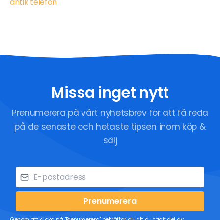
antik telefon
Missa inget nytt
Prenumerera på vårt nyhetsbrev för att få reda
på de senaste och hetaste tipsen inom köp &
sälj
Prenumerera
Genom att klicka på "Prenumerera" bekräftar du att du tagit del av