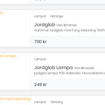
Lampor
·
Haninge
Jordglob
Visa liknande
Gammal Jordglob med fung, belysning "Räths Fy
700 kr
Lampor
Jordglob Lampa
Visa liknande
jordglob lampa från Italienska Tecnodidattic
249 kr
Lampor
·
Varberg