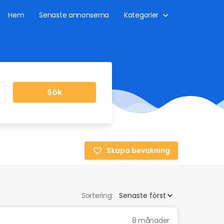
Hem
Senaste annonserna
Kategorier
Sök
Skapa bevakning
Sortering:
8 månader