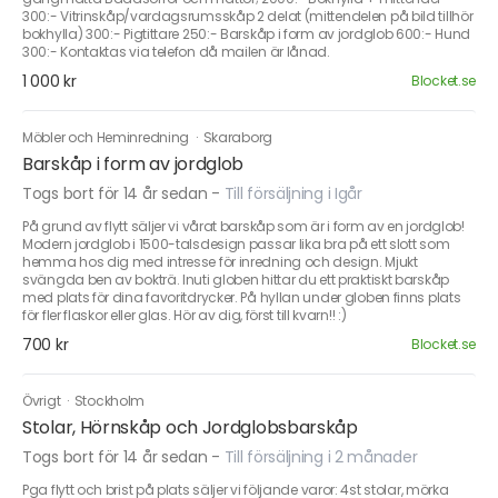
300:- Vitrinskåp/vardagsrumsskåp 2 delat (mittendelen på bild tillhör
bokhylla) 300:- Pigtittare 250:- Barskåp i form av jordglob 600:- Hund
300:- Kontaktas via telefon då mailen är lånad.
1 000 kr
Blocket.se
Möbler och Heminredning
·
Skaraborg
Barskåp i form av jordglob
Togs bort för 14 år sedan
-
Till försäljning i Igår
På grund av flytt säljer vi vårat barskåp som är i form av en jordglob!
Modern jordglob i 1500-talsdesign passar lika bra på ett slott som
hemma hos dig med intresse för inredning och design. Mjukt
svängda ben av bokträ. Inuti globen hittar du ett praktiskt barskåp
med plats för dina favoritdrycker. På hyllan under globen finns plats
för fler flaskor eller glas. Hör av dig, först till kvarn!! :)
700 kr
Blocket.se
Övrigt
·
Stockholm
Stolar, Hörnskåp och Jordglobsbarskåp
Togs bort för 14 år sedan
-
Till försäljning i 2 månader
Pga flytt och brist på plats säljer vi följande varor: 4st stolar, mörka