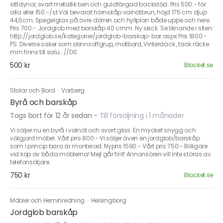
sittdynor, svart metallik ben och guldfärgad backstöd. Pris 500:- för
alla eller 150:-/st Väl bevarat hörnskåp valnötbrun, höjd 175 cm djup
44,5cm. Spegelglas på övre dörren och hyllplan både uppe och nere.
Pris 700:- Jordglob med barskåp 40 cmm. Ny skick. Se liknande i siten:
http://jordglob.se/kategorier/jordglob-barskap-bar.aspx Pris 1800:-
PS: Diverse saker som skinnsoffgrup, matbord, Vinterdäck , tack räcke
mm finns till salu...//DS
500 kr
Blocket.se
Stolar och Bord
·
Varberg
Byrå och barskåp
Togs bort för 12 år sedan
-
Till försäljning i 1 månader
Vi säljer nu en byrå i valnöt och svart glas. En mycket snygg och
välgjord möbel. Vårt pris 800:- Vi säljer även en jordglob/barskåp
som i princip bara är monterad. Nypris 1590:- Vårt pris 750:- Billigare
vid köp av båda möblerna! Mejl går fint! Annonsören vill inte störas av
telefonsäljare.
750 kr
Blocket.se
Möbler och Heminredning
·
Helsingborg
Jordglob barskåp