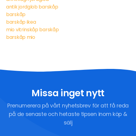
antik jordglob barskåp
barskåp
barskåp ikea
mio vitrinskåp barskåp
barskåp mio
Missa inget nytt
Prenumerera på vårt nyhetsbrev för att få reda
på de senaste och hetaste tipsen inom köp &
sälj