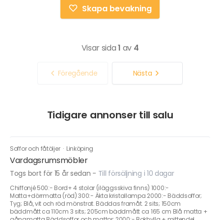
Skapa bevakning
Visar sida
1
av
4
Föregående
Nästa
Tidigare annonser till salu
Soffor och fåtöljer
·
Linköping
Vardagsrumsmöbler
Togs bort för 15 år sedan
-
Till försäljning i 10 dagar
Chiffonjé 500:- Bord+ 4 stolar (iläggsskiva finns) 1000:-
Matta+dörrmatta (röd) 300:- Äkta kristallampa 2000:- Bäddsoffor;
Tyg; Blå, vit och röd mönstrat. Bäddas framåt. 2 sits; 150cm
bäddmått ca 110cm 3 sits; 205cm bäddmått ca 165 cm Blå matta +
gångmatta Bäddsoffor och mattor; 2000:- Bokhylla + mittendel