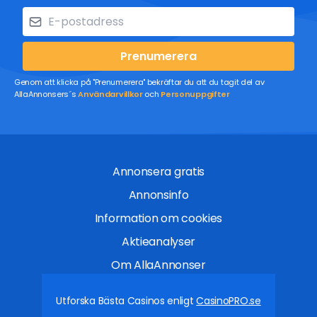
Prenumerera
Genom att klicka på "Prenumerera" bekräftar du att du tagit del av
AllaAnnonsers´s
Användarvillkor
och
Personuppgifter
Annonsera gratis
Annonsinfo
Information om cookies
Aktieanalyser
Om AllaAnnonser
Utforska Bästa Casinos enligt
CasinoPRO.se