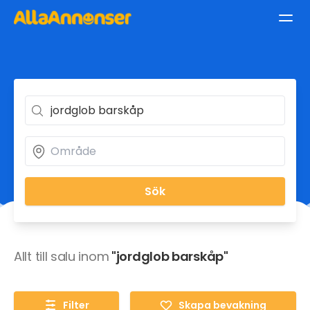
Sök
Allt till salu inom
"jordglob barskåp"
Filter
Skapa bevakning