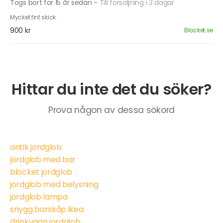
Togs bort för 15 år sedan
-
Till försäljning i 3 dagar
Mycket fint skick.
900 kr
Blocket.se
Hittar du inte det du söker?
Prova någon av dessa sökord
antik jordglob
jordglob med bar
blocket jordglob
jordglob med belysning
jordglob lampa
snygg barskåp ikea
drinkvagn jordglob