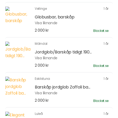
Vellinge
1 år
Globusbar, barskåp
Visa liknande
2 000 kr
Blocket.se
Mölndal
1 år
Jordglob/Barskåp tidigt 190...
Visa liknande
2 000 kr
Blocket.se
Eskilstuna
1 år
Barskåp jordglob Zoffoli ba...
Visa liknande
2 000 kr
Blocket.se
Luleå
1 år