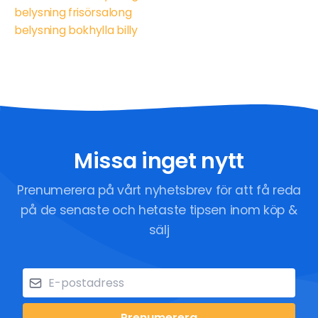
belysning frisörsalong
belysning bokhylla billy
Missa inget nytt
Prenumerera på vårt nyhetsbrev för att få reda
på de senaste och hetaste tipsen inom köp &
sälj
Prenumerera