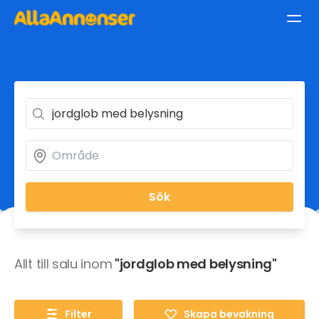
Sök
Allt till salu inom
"jordglob med belysning"
Filter
Skapa bevakning