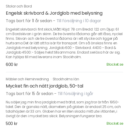
Stolar och Bord
Engelsk skrivbord & Jordglob med belysning
Togs bort för 11 år sedan
-
Till försäljning i 10 dagar
Engelskt skrivbord i fint skick, Mått Höjd: 78 cm Bredd: 122 cm Djup: 61
cm Bordskivan i grön skinn. De tre översta lådorna går att låsa, nyckel
finns. Skivan och de tre översta lådorna är i ett stycke och ligger på
hurtsarna Det är lätt att ta isär för transport. Om så önskas finns en
Jordglob med belysning. Jordglob 600:- Skrivbord. 4400:- Bord &
Jordglob 4500:- Säljes helst tillsammans. Endast seriösa hör av sig.
Kan hjälpa till med leverans inom Stockholm.
600 kr
Blocket.se
Möbler och Heminredning
·
Stockholms län
Mycket fin och nätt jordglob, 50-tal
Togs bort för 15 år sedan
-
Till försäljning i Igår
Nu säljer jag min fina jordglob med träfot, som jag tror är från 1950-
talet. Den är ganska nätt, diametern på globen är endast 25 cm, och
totalhöjden är 33 cm. Globen har en liten skada mitt ute i Atlanten, i
övrigt är den i mycket bra skick. Belysningen fungerar bra.
500 kr
Blocket.se