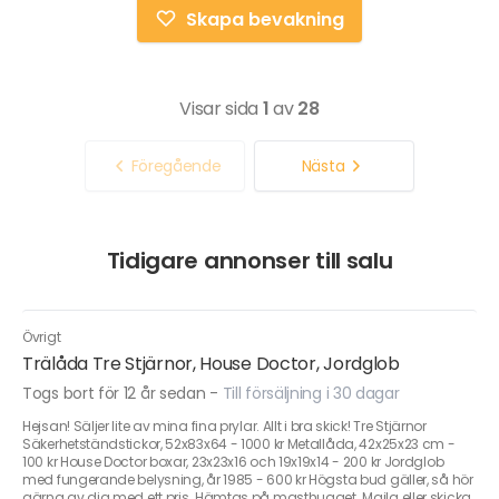
Skapa bevakning
Visar sida
1
av
28
Föregående
Nästa
Tidigare annonser till salu
Övrigt
Trälåda Tre Stjärnor, House Doctor, Jordglob
Togs bort för 12 år sedan
-
Till försäljning i 30 dagar
Hejsan! Säljer lite av mina fina prylar. Allt i bra skick! Tre Stjärnor
Säkerhetständstickor, 52x83x64 - 1000 kr Metallåda, 42x25x23 cm -
100 kr House Doctor boxar, 23x23x16 och 19x19x14 - 200 kr Jordglob
med fungerande belysning, år 1985 - 600 kr Högsta bud gäller, så hör
gärna av dig med ett pris. Hämtas på masthugget. Maila eller skicka