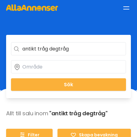
Sök
Allt till salu inom
"antikt tråg degtråg"
Filter
Skapa bevakning