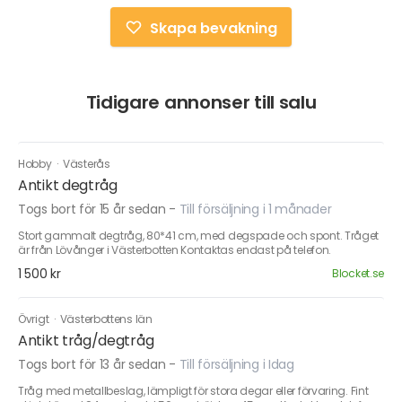
Skapa bevakning
Tidigare annonser till salu
Hobby
·
Västerås
Antikt degtråg
Togs bort för 15 år sedan
-
Till försäljning i 1 månader
Stort gammalt degtråg, 80*41 cm, med degspade och spont. Tråget
är från Lövånger i Västerbotten Kontaktas endast på telefon.
1 500 kr
Blocket.se
Övrigt
·
Västerbottens län
Antikt tråg/degtråg
Togs bort för 13 år sedan
-
Till försäljning i Idag
Tråg med metallbeslag, lämpligt för stora degar eller förvaring. Fint