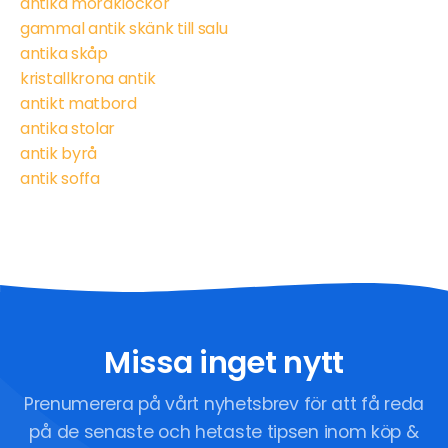
antika moraklockor
gammal antik skänk till salu
antika skåp
kristallkrona antik
antikt matbord
antika stolar
antik byrå
antik soffa
Missa inget nytt
Prenumerera på vårt nyhetsbrev för att få reda
på de senaste och hetaste tipsen inom köp &