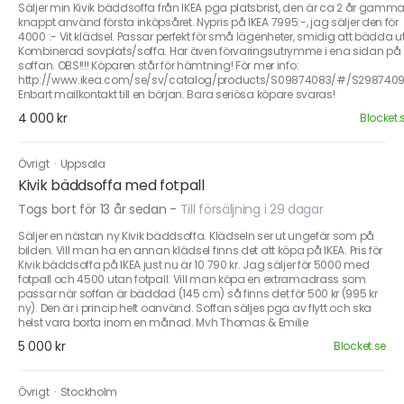
Säljer min Kivik bäddsoffa från IKEA pga platsbrist, den är ca 2 år gammal
knappt använd första inköpsåret. Nypris på IKEA 7995:-, jag säljer den för
4000 :- Vit klädsel. Passar perfekt för små lägenheter, smidig att bädda ut
Kombinerad sovplats/soffa. Har även förvaringsutrymme i ena sidan på
soffan. OBS!!!! Köparen står för hämtning! För mer info:
http://www.ikea.com/se/sv/catalog/products/S09874083/#/S298740
Enbart mailkontakt till en början. Bara seriösa köpare svaras!
4 000 kr
Blocket.
Övrigt
·
Uppsala
Kivik bäddsoffa med fotpall
Togs bort för 13 år sedan
-
Till försäljning i 29 dagar
Säljer en nästan ny Kivik bäddsoffa. Klädseln ser ut ungefär som på
bilden. Vill man ha en annan klädsel finns det att köpa på IKEA. Pris för
Kivik bäddsoffa på IKEA just nu är 10 790 kr. Jag säljer för 5000 med
fotpall och 4500 utan fotpall. Vill man köpa en extramadrass som
passar när soffan är bäddad (145 cm) så finns det för 500 kr (995 kr
ny). Den är i princip helt oanvänd. Soffan säljes pga av flytt och ska
helst vara borta inom en månad. Mvh Thomas & Emilie
5 000 kr
Blocket.se
Övrigt
·
Stockholm