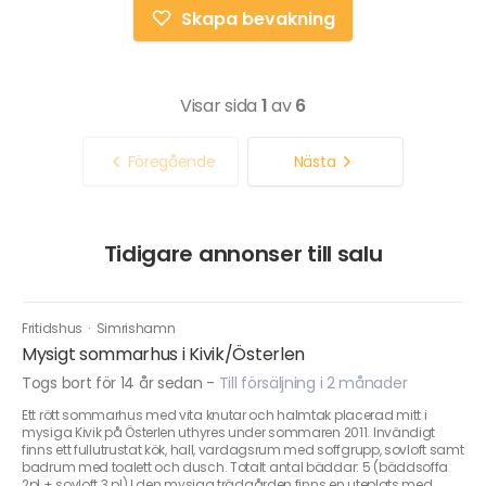
Skapa bevakning
Visar sida
1
av
6
Föregående
Nästa
Tidigare annonser till salu
Fritidshus
·
Simrishamn
Mysigt sommarhus i Kivik/Österlen
Togs bort för 14 år sedan
-
Till försäljning i 2 månader
Ett rött sommarhus med vita knutar och halmtak placerad mitt i
mysiga Kivik på Österlen uthyres under sommaren 2011. Invändigt
finns ett fullutrustat kök, hall, vardagsrum med soffgrupp, sovloft samt
badrum med toalett och dusch. Totalt antal bäddar: 5 (bäddsoffa
2pl + sovloft 3 pl) I den mysiga trädgården finns en uteplats med