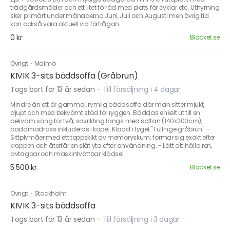
trädgårdsmöbler och ett litet förråd med plats för cyklar etc. Uthyrning
sker primärt under månaderna Juni, Juli och Augusti men övrig tid
kan också vara aktuell vid förfrågan.
0 kr
Blocket.se
Övrigt
·
Malmö
KIVIK 3-sits bäddsoffa (Gråbrun)
Togs bort för 13 år sedan
-
Till försäljning i 4 dagar
Mindre än ett år gammal, rymlig bäddsoffa där man sitter mjukt,
djupt och med bekvämt stöd för ryggen. Bäddas enkelt ut till en
bekväm säng för två; sovrikting längs med soffan (140x200cm),
bäddmadrass inkluderas i köpet. Klädd i tyget "Tullinge gråbrun". -
Sittplymåer med ett toppskikt av memoryskum; formar sig exakt efter
kroppen och återfår en slät yta efter användning. - Lätt att hålla ren,
avtagbar och maskintvättbar klädsel.
5 500 kr
Blocket.se
Övrigt
·
Stockholm
KIVIK 3-sits bäddsoffa
Togs bort för 13 år sedan
-
Till försäljning i 3 dagar