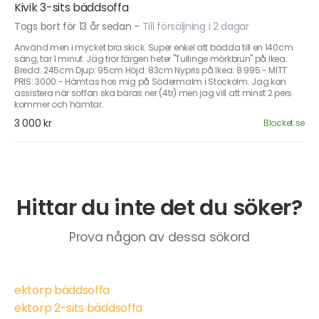
Kivik 3-sits bäddsoffa
Togs bort för 13 år sedan
-
Till försäljning i 2 dagar
Använd men i mycket bra skick. Super enkel att bädda till en 140cm
säng, tar 1 minut. Jag tror färgen heter "Tullinge mörkbrun" på Ikea.
Bredd: 245cm Djup: 95cm Höjd: 83cm Nypris på Ikea: 8 995:- MITT
PRIS: 3000:- Hämtas hos mig på Södermalm i Stockolm. Jag kan
assistera när soffan ska bäras ner (4tr) men jag vill att minst 2 pers
kommer och hämtar.
3 000 kr
Blocket.se
Hittar du inte det du söker?
Prova någon av dessa sökord
ektorp bäddsoffa
ektorp 2-sits bäddsoffa